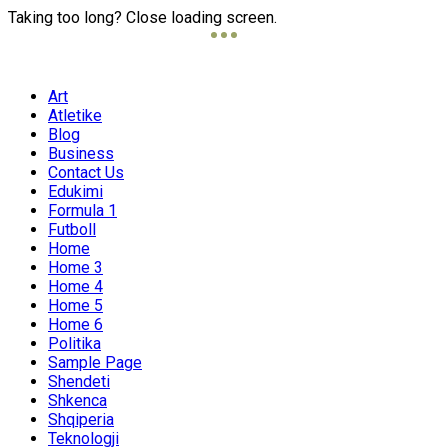
Taking too long? Close loading screen.
Art
Atletike
Blog
Business
Contact Us
Edukimi
Formula 1
Futboll
Home
Home 3
Home 4
Home 5
Home 6
Politika
Sample Page
Shendeti
Shkenca
Shqiperia
Teknologji