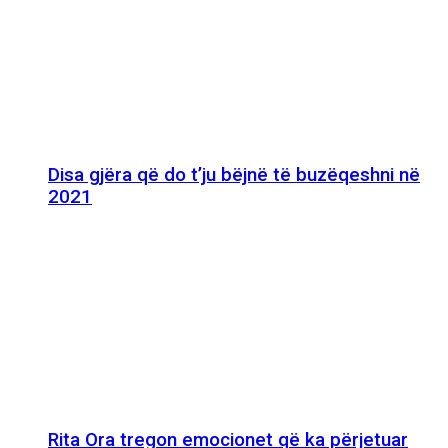
Disa gjëra që do t’ju bëjnë të buzëqeshni në
2021
Rita Ora tregon emocionet që ka përjetuar