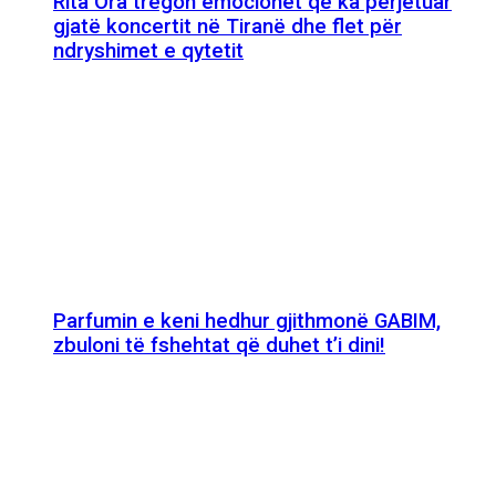
Rita Ora tregon emocionet që ka përjetuar
gjatë koncertit në Tiranë dhe flet për
ndryshimet e qytetit
Parfumin e keni hedhur gjithmonë GABIM,
zbuloni të fshehtat që duhet t’i dini!