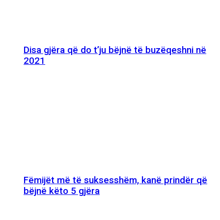
Disa gjëra që do t’ju bëjnë të buzëqeshni në
2021
Fëmijët më të suksesshëm, kanë prindër që
bëjnë këto 5 gjëra