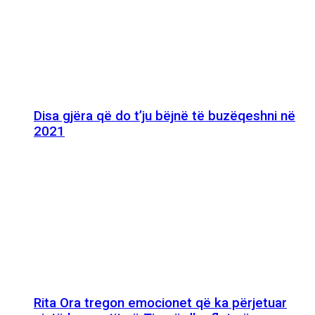
Disa gjëra që do t’ju bëjnë të buzëqeshni në
2021
Rita Ora tregon emocionet që ka përjetuar