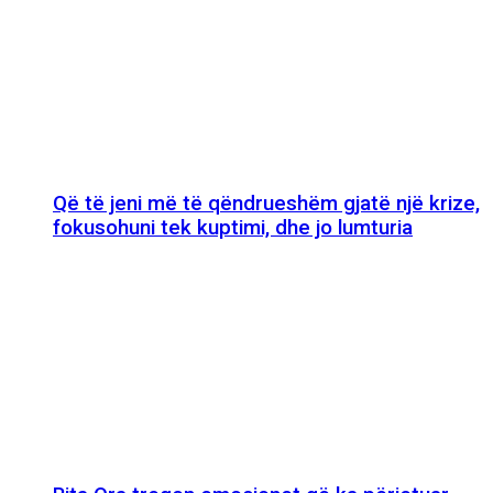
Që të jeni më të qëndrueshëm gjatë një krize,
fokusohuni tek kuptimi, dhe jo lumturia