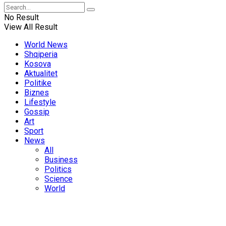
No Result
View All Result
World News
Shqiperia
Kosova
Aktualitet
Politike
Biznes
Lifestyle
Gossip
Art
Sport
News
All
Business
Politics
Science
World