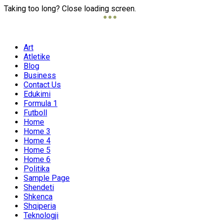
Taking too long? Close loading screen.
Art
Atletike
Blog
Business
Contact Us
Edukimi
Formula 1
Futboll
Home
Home 3
Home 4
Home 5
Home 6
Politika
Sample Page
Shendeti
Shkenca
Shqiperia
Teknologji