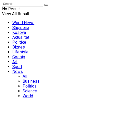
No Result
View All Result
World News
Shqiperia
Kosova
Aktualitet
Politike
Biznes
Lifestyle
Gossip
Art
Sport
News
All
Business
Politics
Science
World