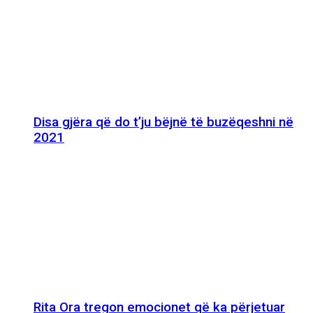
Disa gjëra që do t’ju bëjnë të buzëqeshni në
2021
Rita Ora tregon emocionet që ka përjetuar