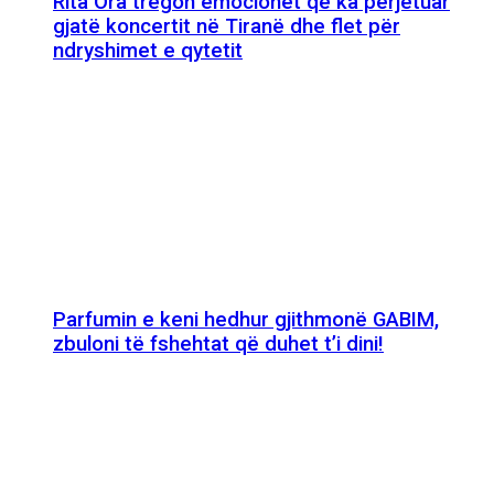
Rita Ora tregon emocionet që ka përjetuar
gjatë koncertit në Tiranë dhe flet për
ndryshimet e qytetit
Parfumin e keni hedhur gjithmonë GABIM,
zbuloni të fshehtat që duhet t’i dini!