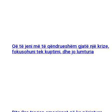
Që të jeni më të qëndrueshëm gjatë një krize,
fokusohuni tek kuptimi, dhe jo lumturia