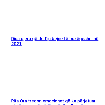
Disa gjëra që do t’ju bëjnë të buzëqeshni në
2021
Rita Ora tregon emocionet që ka përjetuar