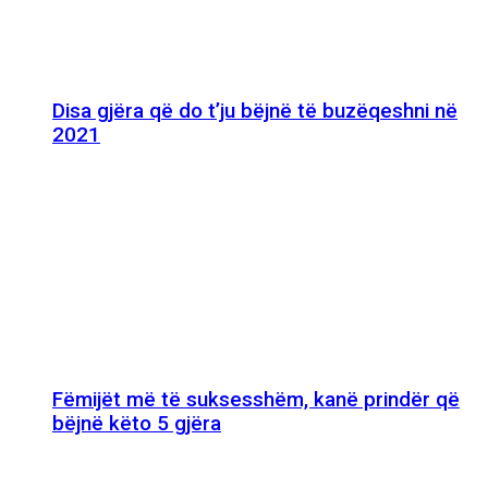
Disa gjëra që do t’ju bëjnë të buzëqeshni në
2021
Fëmijët më të suksesshëm, kanë prindër që
bëjnë këto 5 gjëra