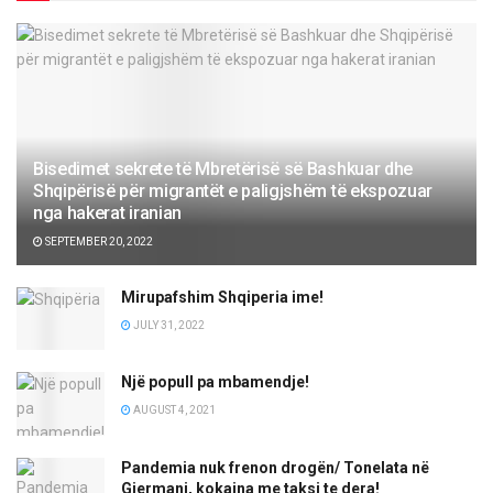
Bisedimet sekrete të Mbretërisë së Bashkuar dhe
Shqipërisë për migrantët e paligjshëm të ekspozuar
nga hakerat iranian
SEPTEMBER 20, 2022
Mirupafshim Shqiperia ime!
JULY 31, 2022
Një popull pa mbamendje!
AUGUST 4, 2021
Pandemia nuk frenon drogën/ Tonelata në
Gjermani, kokaina me taksi te dera!