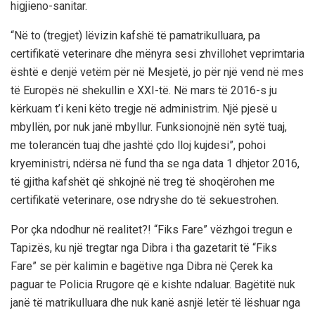
higjieno-sanitar.
“Në to (tregjet) lëvizin kafshë të pamatrikulluara, pa
certifikatë veterinare dhe mënyra sesi zhvillohet veprimtaria
është e denjë vetëm për në Mesjetë, jo për një vend në mes
të Europës në shekullin e XXI-të. Në mars të 2016-s ju
kërkuam t’i keni këto tregje në administrim. Një pjesë u
mbyllën, por nuk janë mbyllur. Funksionojnë nën sytë tuaj,
me tolerancën tuaj dhe jashtë çdo lloj kujdesi”, pohoi
kryeministri, ndërsa në fund tha se nga data 1 dhjetor 2016,
të gjitha kafshët që shkojnë në treg të shoqërohen me
certifikatë veterinare, ose ndryshe do të sekuestrohen.
Por çka ndodhur në realitet?! “Fiks Fare” vëzhgoi tregun e
Tapizës, ku një tregtar nga Dibra i tha gazetarit të “Fiks
Fare” se për kalimin e bagëtive nga Dibra në Çerek ka
paguar te Policia Rrugore që e kishte ndaluar. Bagëtitë nuk
janë të matrikulluara dhe nuk kanë asnjë letër të lëshuar nga