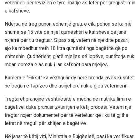
veterineri për lëvizjen e tyre, madje as letër për çregjistrimin
e kafshëve.
Ndërsa në treg punon edhe një grua, e cila pohon se ka më
shumë se 15 vite që mjel qumështin e kafshëve që janë
nxjerrë për t’u tregtuar. Sipas saj, vetëm në një ditë pazari,
ajo ka mbedhur rreth 18 litra qumësht nga bagëtitë që po
shiteshin. Çuditërisht, gjatë mjeljes së lopëve, punëtorja nuk
mban doreza e as nuk i lan kafshët para mjeljes.
Kamera e “Fiksit” ka vëzhguar dy herë brenda javës kushtet
në tregun e Tapizës dhe asnjëherë nuk e gjeti veterinerin.
Tregtarët pranojnë vështirësitë e mëdha në matrikullimin e
bagëtive, duke pranuar zvarritjen e këtij procesi. Vetëm një
tregtar nxjerr dokumentet për të vërtetuar që i ka të gjitha
letrat në rregull për shitjen e bagëtive.
Në janar të këtij viti, Ministria e Bujqësisë, pasi ka verifikuar