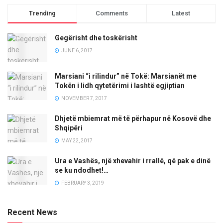
Trending
Comments
Latest
Gegërisht dhe toskërisht
JUNE 6, 2017
Marsiani “i rilindur” në Tokë: Marsianët me
Tokën i lidh qytetërimi i lashtë egjiptian
NOVEMBER 7, 2017
Dhjetë mbiemrat më të përhapur në Kosovë dhe
Shqipëri
MAY 22, 2017
Ura e Vashës, një xhevahir i rrallë, që pak e dinë
se ku ndodhet!…
FEBRUARY 3, 2019
Recent News