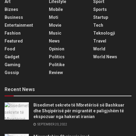
Art
Lifestyle
Sport
Biznes
Mobile
Sports
Business
Moti
Startup
Entertainment
Movie
Tech
Fashion
Music
Teknologji
Featured
News
Travel
Food
Opinion
World
Gadget
Politics
World News
Gaming
Politike
Gossip
Review
Recent News
Bisedimet sekrete të Mbretërisë së Bashkuar
dhe Shqipërisë për migrantët e paligjshëm të
ekspozuar nga hakerat iranian
SEPTEMBER 20, 2022