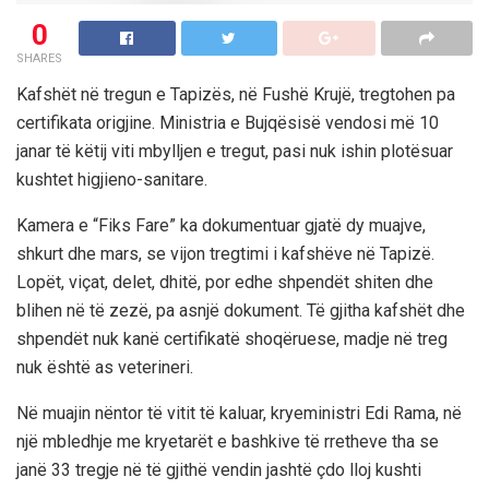
0
SHARES
Kafshët në tregun e Tapizës, në Fushë Krujë, tregtohen pa
certifikata origjine. Ministria e Bujqësisë vendosi më 10
janar të këtij viti mbylljen e tregut, pasi nuk ishin plotësuar
kushtet higjieno-sanitare.
Kamera e “Fiks Fare” ka dokumentuar gjatë dy muajve,
shkurt dhe mars, se vijon tregtimi i kafshëve në Tapizë.
Lopët, viçat, delet, dhitë, por edhe shpendët shiten dhe
blihen në të zezë, pa asnjë dokument. Të gjitha kafshët dhe
shpendët nuk kanë certifikatë shoqëruese, madje në treg
nuk është as veterineri.
Në muajin nëntor të vitit të kaluar, kryeministri Edi Rama, në
një mbledhje me kryetarët e bashkive të rretheve tha se
janë 33 tregje në të gjithë vendin jashtë çdo lloj kushti