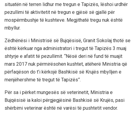
situatën në terren lidhur me tregun e Tapizës, lëshoi urdhër
pezullimi të aktivitetit në tregun e gjësë së gjallë për
mospërmbushje të kushteve. Megjithatë tregu nuk është
mbyllur.
Zëdhënësi i Ministrisë së Bujqësisë, Granit Sokolaj thotë se
është kërkuar nga administratori i tregut të Tapizës 3 muaj
shtyrje e afatit të pezullimit. “Nësë deri në fund të muajit
mars 2017 nuk përmirësohen kushtet, atëherë Ministria që
përfaqëson do t’i kërkojë Bashkisë së Krujës mbylljen e
menjëhershme të tregut të Tapizës”.
Për sa i përket mungesës së veterinetit, Ministria e
Bujqësisë ia kaloi përgjegjësinë Bashkisë së Krujës, pasi
shërbimi veterinar është në varësi të pushtetit vendor.