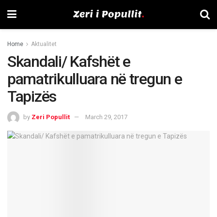
Home
Aktualitet
Skandali/ Kafshët e
pamatrikulluara në tregun e
Tapizës
by
Zeri Popullit
March 29, 2017