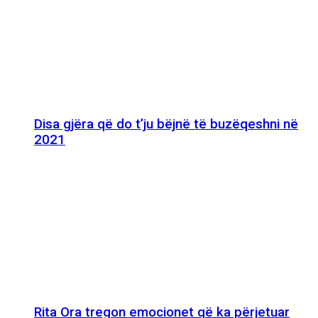
Disa gjëra që do t’ju bëjnë të buzëqeshni në
2021
Rita Ora tregon emocionet që ka përjetuar