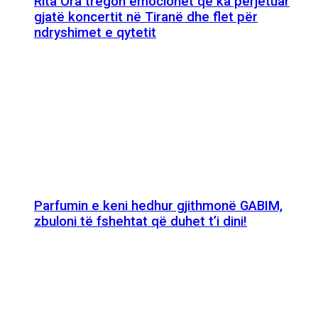
Rita Ora tregon emocionet që ka përjetuar
gjatë koncertit në Tiranë dhe flet për
ndryshimet e qytetit
Parfumin e keni hedhur gjithmonë GABIM,
zbuloni të fshehtat që duhet t’i dini!