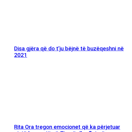
Disa gjëra që do t’ju bëjnë të buzëqeshni në
2021
Rita Ora tregon emocionet që ka përjetuar