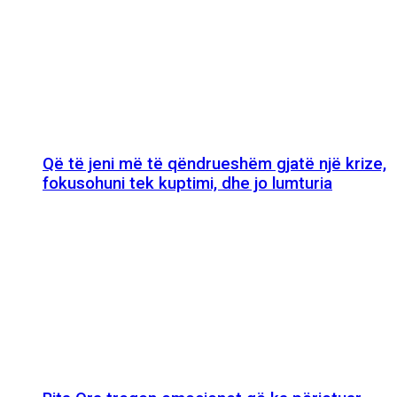
Që të jeni më të qëndrueshëm gjatë një krize,
fokusohuni tek kuptimi, dhe jo lumturia