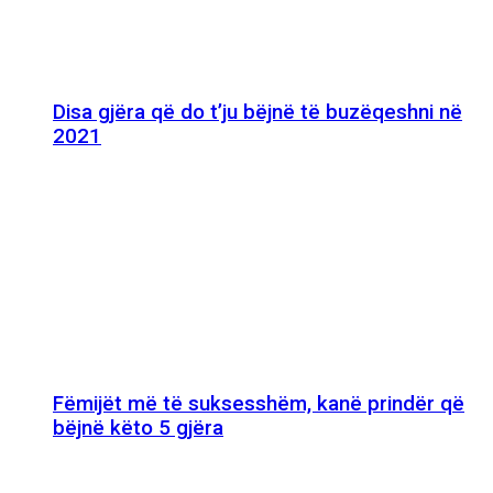
Disa gjëra që do t’ju bëjnë të buzëqeshni në
2021
Fëmijët më të suksesshëm, kanë prindër që
bëjnë këto 5 gjëra