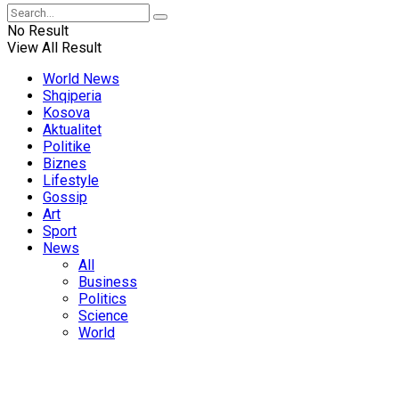
No Result
View All Result
World News
Shqiperia
Kosova
Aktualitet
Politike
Biznes
Lifestyle
Gossip
Art
Sport
News
All
Business
Politics
Science
World