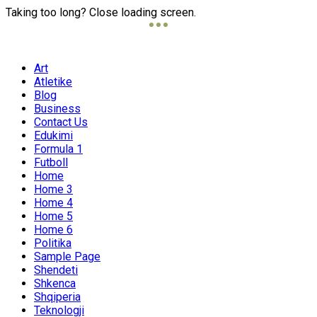
Taking too long? Close loading screen.
Art
Atletike
Blog
Business
Contact Us
Edukimi
Formula 1
Futboll
Home
Home 3
Home 4
Home 5
Home 6
Politika
Sample Page
Shendeti
Shkenca
Shqiperia
Teknologji