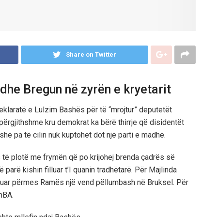
Share on Twitter
 dhe Bregun në zyrën e kryetarit
eklaratë e Lulzim Bashës për të “mrojtur” deputetët
përgjithshme kru demokrat ka bërë thirrje që disidentët
he pa të cilin nuk kuptohet dot një parti e madhe.
 të plotë me frymën që po krijohej brenda çadrës së
arë kishin filluar t’I quanin tradhëtarë. Për Majlinda
uruar përmes Ramës një vend pëllumbash në Bruksel. Për
hBA.