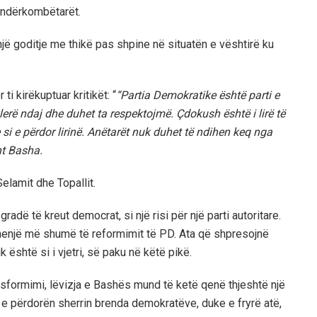
e ndërkombëtarët.
jë goditje me thikë pas shpine në situatën e vështirë ku
ti kirëkuptuar kritikët: “
“Partia Demokratike është parti e
erë ndaj dhe duhet ta respektojmë. Çdokush është i lirë të
si e përdor lirinë. Anëtarët nuk duhet të ndihen keq nga
sht Basha.
 Selamit dhe Topallit.
ë të kreut democrat, si një risi për një parti autoritare.
henjë më shumë të reformimit të PD. Ata që shpresojnë
uk është si i vjetri, së paku në këtë pikë.
formimi, lëvizja e Bashës mund të ketë qenë thjeshtë një
ë e përdorën sherrin brenda demokratëve, duke e fryrë atë,