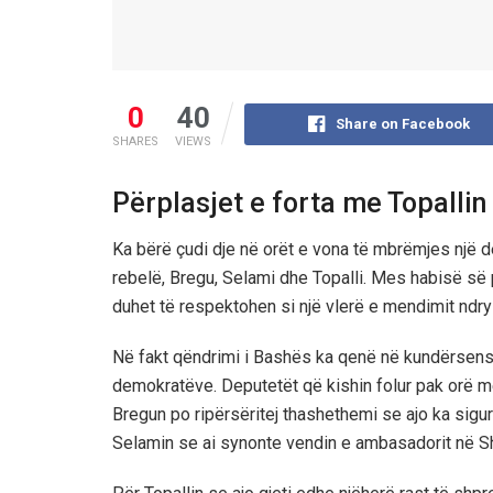
0
40
Share on Facebook
SHARES
VIEWS
Përplasjet e forta me Topallin
Ka bërë çudi dje në orët e vona të mbrëmjes një d
rebelë, Bregu, Selami dhe Topalli. Mes habisë së 
duhet të respektohen si një vlerë e mendimit ndrys
Në fakt qëndrimi i Bashës ka qenë në kundërsens
demokratëve. Deputetët që kishin folur pak orë më p
Bregun po ripërsëritej thashethemi se ajo ka sig
Selamin se ai synonte vendin e ambasadorit në S