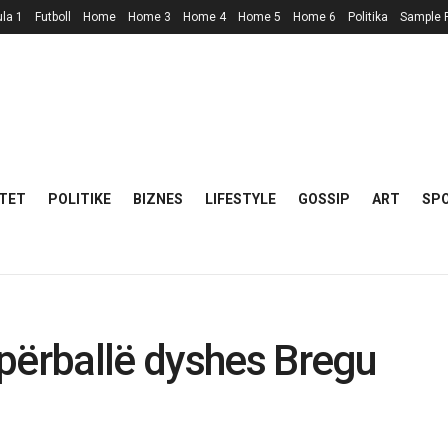
la 1
Futboll
Home
Home 3
Home 4
Home 5
Home 6
Politika
Sample 
TET
POLITIKE
BIZNES
LIFESTYLE
GOSSIP
ART
SP
përballë dyshes Bregu