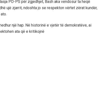
lasja PD-PS për zgjedhjet, Bash aka vendosur ta heqë
dhë ujë zjarrit, ndoshta jo se respekton vërtet zërat kundër,
 ato.
hedhur një hap. Në historinë e vjetër të demokratëve, ai
pektohen ata që e kritikojnë