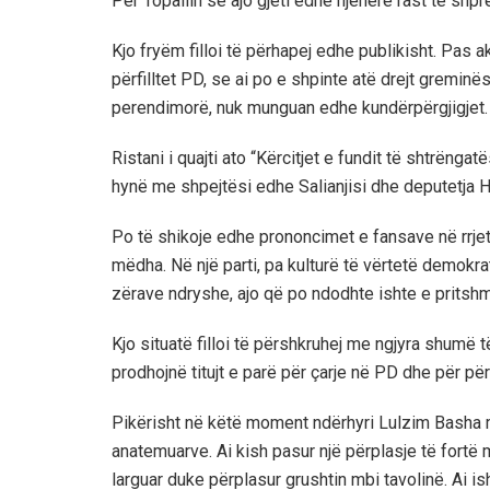
Për Topallin se ajo gjeti edhe njëherë rast të shpr
Kjo fryëm filloi të përhapej edhe publikisht. Pas
përfilltet PD, se ai po e shpinte atë drejt greminë
perendimorë, nuk munguan edhe kundërpërgjigjet.
Ristani i quajti ato “Kërcitjet e fundit të shtrëngat
hynë me shpejtësi edhe Salianjisi dhe deputetja H
Po të shikoje edhe prononcimet e fansave në rrjet
mëdha. Në një parti, pa kulturë të vërtetë demokr
zërave ndryshe, ajo që po ndodhte ishte e pritsh
Kjo situatë filloi të përshkruhej me ngjyra shumë 
prodhojnë titujt e parë për çarje në PD dhe për për
Pikërisht në këtë moment ndërhyri Lulzim Basha me
anatemuarve. Ai kish pasur një përplasje të fortë me
larguar duke përplasur grushtin mbi tavolinë. Ai is