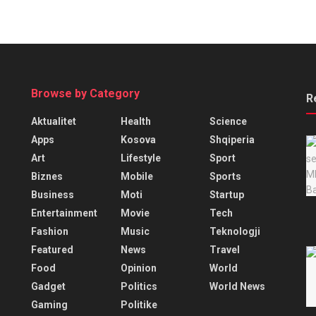
Browse by Category
R
Aktualitet
Health
Science
Apps
Kosova
Shqiperia
Art
Lifestyle
Sport
Biznes
Mobile
Sports
Business
Moti
Startup
Entertainment
Movie
Tech
Fashion
Music
Teknologji
Featured
News
Travel
Food
Opinion
World
Gadget
Politics
World News
Gaming
Politike