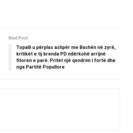
Next Post
Topalli u përplas ashpër me Bashën në zyrë,
kritikët e tij brenda PD ndërkohë arrijnë
fitoren e parë. Pritet një qendrim i fortë dhe
nga Partitë Popullore