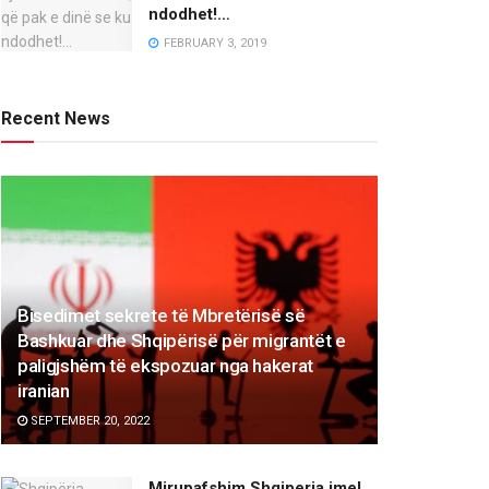
ndodhet!…
FEBRUARY 3, 2019
Recent News
Bisedimet sekrete të Mbretërisë së
Bashkuar dhe Shqipërisë për migrantët e
paligjshëm të ekspozuar nga hakerat
iranian
SEPTEMBER 20, 2022
Mirupafshim Shqiperia ime!