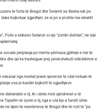
ehte mllefin ndaj Bashës.
 akuzave të forta të Bregut dhe Selamit se Basha nuk po
s duke bojkotuar zgjedhjet, se ai po e prishte me aleatët
ës”, Pollo e etiketoi Selamin si një “zombi dixhital”, në lojë
ajdarmataj.
e sociale përplasja po merrte përmasa gjithnjë e më të
atike dhe që ka trashëguar prej çerekshekulli ndëshkimin e
me.
të ndezuar nga mediat pranë qeverisë të cilat nxituan të
plasje ose jo kundër bojkotit të zgjedhjeve.
 deklaratën e tij. Ai i dinte mirë qëndrimet e të
 Topallin në zyrën e tij, nga e cila kjo e fundit ishte
hte në djeni të mendimeve të Bregut dhe të rolit të “pa