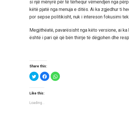
si një mënyrë për të tërhequr vëmendjen nga përp
këtë pjatë nga menuja e ditës. Ai ka zgjedhur ti he
por sepse politikisht, nuk i intereson fokusimi tek
Megjithëatë, pavarësisht nga këto versione, ai ka 
është i pari që që bën thirrje të dëgjohen dhe res
Share this:
C
C
C
l
l
l
i
i
i
c
c
c
k
k
k
t
t
t
Like this:
o
o
o
s
s
s
h
h
h
Loading...
a
a
a
r
r
r
e
e
e
o
o
o
n
n
n
T
F
W
w
a
h