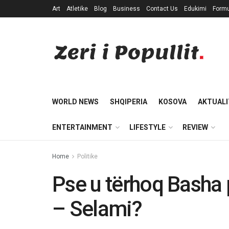
Art
Atletike
Blog
Business
Contact Us
Edukimi
Formu
WORLD NEWS
SHQIPERIA
KOSOVA
AKTUALI
ENTERTAINMENT
LIFESTYLE
REVIEW
Home
Politike
Pse u tërhoq Basha 
– Selami?