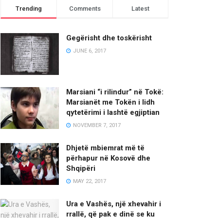
Trending
Comments
Latest
Gegërisht dhe toskërisht
JUNE 6, 2017
Marsiani “i rilindur” në Tokë:
Marsianët me Tokën i lidh
qytetërimi i lashtë egjiptian
NOVEMBER 7, 2017
Dhjetë mbiemrat më të
përhapur në Kosovë dhe
Shqipëri
MAY 22, 2017
Ura e Vashës, një xhevahir i
rrallë, që pak e dinë se ku