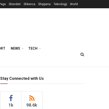
Page
Shendeti
Shkenca
Shqiperia
Teknologji
World
ORT
NEWS
TECH
Stay Connected with Us
1k
98.6k