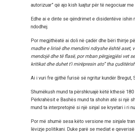
autorizuar” që ajo kish luajtur për të negociuar m
Edhe ai e dinte se qëndrimet e disidentëve ishin n
ndodhej.
Por megjithëatë ai doli në çadër dhe bëri thirrje për 
madhe e lirisë dhe mendimi ndryshe është aset, vl
mendojë dhe të flasë, por mban përgjegjësi vet se 
kritikat dhe duhet t’i mirëpresin ato” tha çuditëri
Ai i vuri fre gjithë furisë së ngritur kundër Bregut,
Shumëkush mund ta përshkruajë këtë kthesë 180 grad
Përkrahësit e Bashës mund ta shohin atë si një s
mund ta interpretojnë si një sinjal se kryetari i ri n
Por më shumë sesa këto versione me sinjale trans
lëvizje politikani. Duke parë se mediat e qeveris