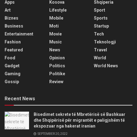
Apps
Kosova
Shqiperia
Art
Lifestyle
Sport
Biznes
Mobile
Sports
Business
Moti
Startup
Entertainment
Movie
Tech
Fashion
Music
Teknologji
Featured
News
Travel
Food
Opinion
World
Gadget
Politics
World News
Gaming
Politike
Gossip
Review
Recent News
Bisedimet sekrete të Mbretërisë së Bashkuar
dhe Shqipërisë për migrantët e paligjshëm të
ekspozuar nga hakerat iranian
SEPTEMBER 20, 2022