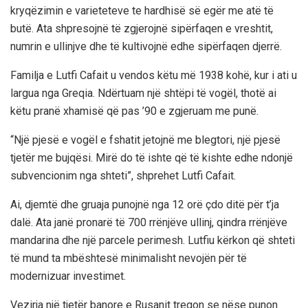
kryqëzimin e varieteteve te hardhisë së egër me atë të
butë. Ata shpresojnë të zgjerojnë sipërfaqen e vreshtit,
numrin e ullinjve dhe të kultivojnë edhe sipërfaqen djerrë.
Familja e Lutfi Cafait u vendos këtu më 1938 kohë, kur i ati u
largua nga Greqia. Ndërtuam një shtëpi të vogël, thotë ai
këtu pranë xhamisë që pas ’90 e zgjeruam me punë.
“Një pjesë e vogël e fshatit jetojnë me blegtori, një pjesë
tjetër me bujqësi. Mirë do të ishte që të kishte edhe ndonjë
subvencionim nga shteti”, shprehet Lutfi Cafait.
Ai, djemtë dhe gruaja punojnë nga 12 orë çdo ditë për t’ja
dalë. Ata janë pronarë të 700 rrënjëve ullinj, qindra rrënjëve
mandarina dhe një parcele perimesh. Lutfiu kërkon që shteti
të mund ta mbështesë minimalisht nevojën për të
modernizuar investimet.
Vezirja një tjetër banore e Rusanit tregon se nëse punon