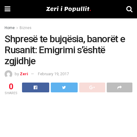
Home
Biznes
Shpresë te bujqësia, banorët e
Rusanit: Emigrimi s’është
zgjidhje
by
Zeri
February 19, 2017
0
SHARES