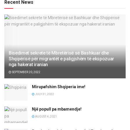
Recent News
Bisedimet sekrete të Mbretërisë së Bashkuar dhe
Shqipërisë për migrantët e paligjshëm të ekspozuar
nga hakerat iranian
SEPTEMBER 20, 2022
Mirupafshim Shqiperia ime!
JULY 31, 2022
Një popull pa mbamendje!
AUGUST 4, 2021