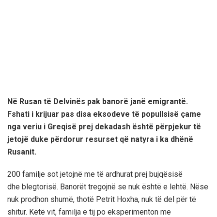
Në Rusan të Delvinës pak banorë janë emigrantë.
Fshati i krijuar pas disa eksodeve të popullsisë çame
nga veriu i Greqisë prej dekadash është përpjekur të
jetojë duke përdorur resurset që natyra i ka dhënë
Rusanit.
200 familje sot jetojnë me të ardhurat prej bujqësisë
dhe blegtorisë. Banorët tregojnë se nuk është e lehtë. Nëse
nuk prodhon shumë, thotë Petrit Hoxha, nuk të del për të
shitur. Këtë vit, familja e tij po eksperimenton me