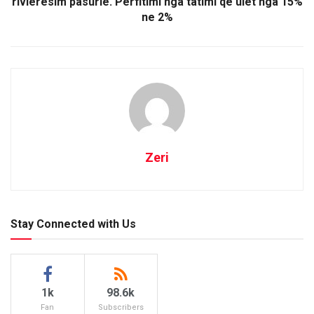
rivleresim pasurie. Perfitimi nga tatimi qe ulet nga 15%
ne 2%
Zeri
Stay Connected with Us
1k
98.6k
Fan
Subscribers