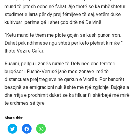
mund të jetosh edhe në fshat. Ajo thotë se ka mbështetur
studimet e larta për dy prej fëmijëve të saj, vetëm duke
kultivuar perime që i shet çdo ditë në Delvinë.
“Këtu mund të them me plotë gojën se kush punon rron.
Duhet pak ndihmesë nga shteti për këto plehrat kimike “,
thotë Vezire Cafai.
Rusani, pellgu i zonës rurale të Delvinës dhe territori
bujqësor i Fushë-Verrisë janë mes zonave më të
distancuara prej tregjeve në qarkun e Vlorës. Por banorët
besojnë se emigracioni nuk është më një zgjidhje. Bujqësia
dhe rritja e prodhimit duket se ka filluar t’i shërbejë më mirë
të ardhmes së tyre.
Share this:
C
C
C
l
l
l
i
i
i