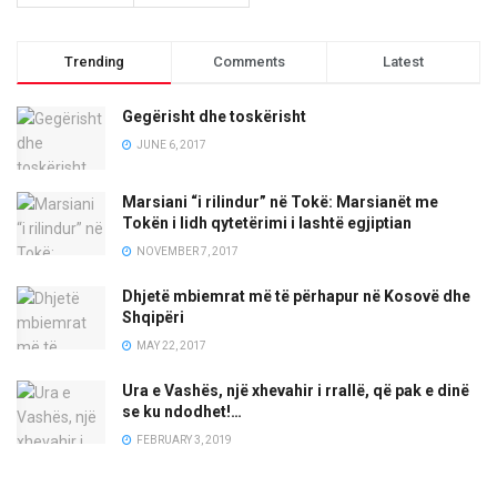
Trending
Comments
Latest
Gegërisht dhe toskërisht
JUNE 6, 2017
Marsiani “i rilindur” në Tokë: Marsianët me
Tokën i lidh qytetërimi i lashtë egjiptian
NOVEMBER 7, 2017
Dhjetë mbiemrat më të përhapur në Kosovë dhe
Shqipëri
MAY 22, 2017
Ura e Vashës, një xhevahir i rrallë, që pak e dinë
se ku ndodhet!…
FEBRUARY 3, 2019