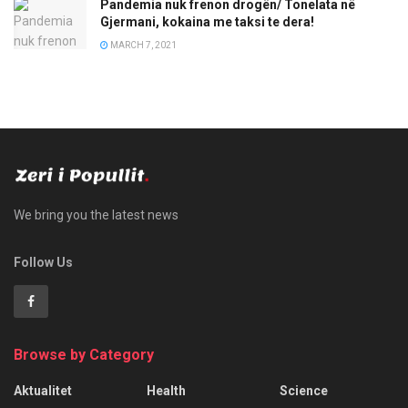
Pandemia nuk frenon drogën/ Tonelata në
Gjermani, kokaina me taksi te dera!
MARCH 7, 2021
We bring you the latest news
Follow Us
Browse by Category
Aktualitet
Health
Science