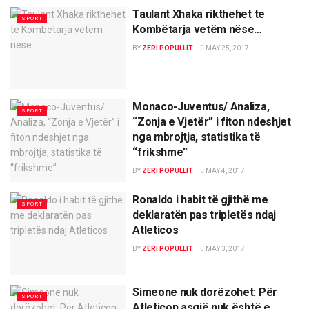
Taulant Xhaka rikthehet te
SPORT
Kombëtarja vetëm nëse…
BY
ZERI POPULLIT
MAY 25, 2017
Monaco-Juventus/ Analiza,
SPORT
“Zonja e Vjetër” i fiton ndeshjet
nga mbrojtja, statistika të
“frikshme”
BY
ZERI POPULLIT
MAY 4, 2017
Ronaldo i habit të gjithë me
SPORT
deklaratën pas tripletës ndaj
Atleticos
BY
ZERI POPULLIT
MAY 3, 2017
Simeone nuk dorëzohet: Për
SPORT
Atleticon asgjë nuk është e