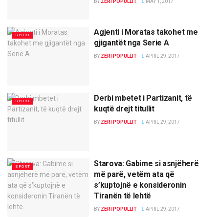
BY
ZERI POPULLIT
MAY 1, 2017
Agjenti i Moratas takohet me
SPORT
gjigantët nga Serie A
BY
ZERI POPULLIT
APRIL 29, 2017
Derbi mbetet i Partizanit, të
SPORT
kuqtë drejt titullit
BY
ZERI POPULLIT
APRIL 29, 2017
Starova: Gabime si asnjëherë
SPORT
më parë, vetëm ata që
s’kuptojnë e konsideronin
Tiranën të lehtë
BY
ZERI POPULLIT
APRIL 29, 2017