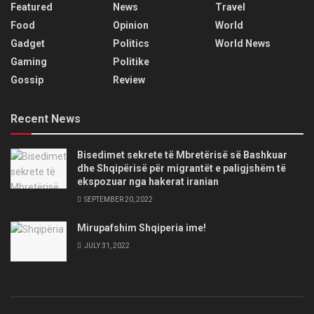
Featured
News
Travel
Food
Opinion
World
Gadget
Politics
World News
Gaming
Politike
Gossip
Review
Recent News
Bisedimet sekrete të Mbretërisë së Bashkuar
dhe Shqipërisë për migrantët e paligjshëm të
ekspozuar nga hakerat iranian
SEPTEMBER 20, 2022
Mirupafshim Shqiperia ime!
JULY 31, 2022