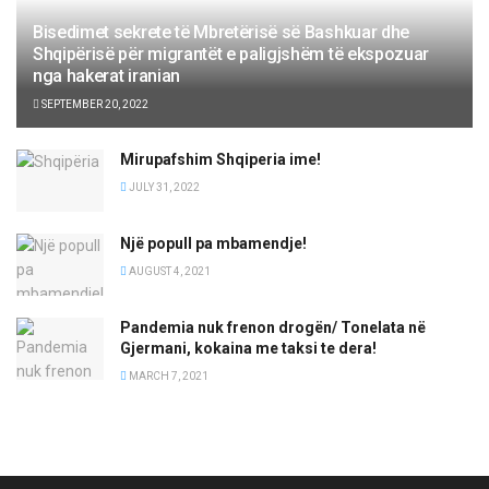
Bisedimet sekrete të Mbretërisë së Bashkuar dhe
Shqipërisë për migrantët e paligjshëm të ekspozuar
nga hakerat iranian
SEPTEMBER 20, 2022
Mirupafshim Shqiperia ime!
JULY 31, 2022
Një popull pa mbamendje!
AUGUST 4, 2021
Pandemia nuk frenon drogën/ Tonelata në
Gjermani, kokaina me taksi te dera!
MARCH 7, 2021