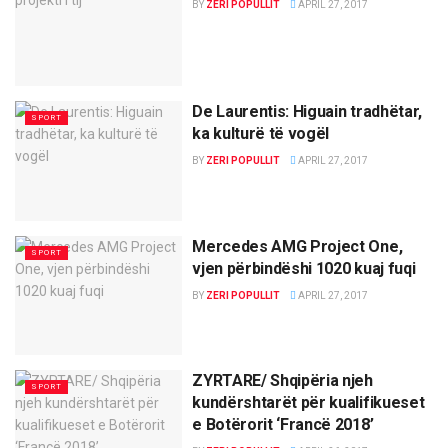
BY
ZERI POPULLIT
APRIL 27, 2017
De Laurentis: Higuain tradhëtar,
SPORT
ka kulturë të vogël
BY
ZERI POPULLIT
APRIL 27, 2017
Mercedes AMG Project One,
SPORT
vjen përbindëshi 1020 kuaj fuqi
BY
ZERI POPULLIT
APRIL 27, 2017
ZYRTARE/ Shqipëria njeh
SPORT
kundërshtarët për kualifikueset
e Botërorit ‘Francë 2018’