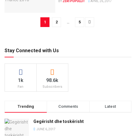
BY
ZERI POPULLIT
APRIL 26, 2017
1
2
…
5
Stay Connected with Us
1k
98.6k
Fan
Subscribers
Trending
Comments
Latest
Gegërisht dhe toskërisht
JUNE 6, 2017