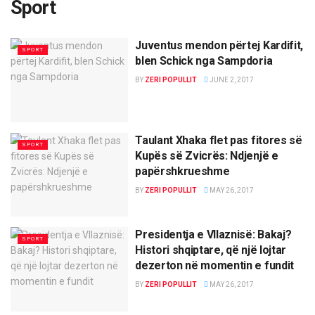
Sport
Juventus mendon përtej Kardifit,
SPORT
blen Schick nga Sampdoria
BY
ZERI POPULLIT
JUNE 2, 2017
Taulant Xhaka flet pas fitores së
SPORT
Kupës së Zvicrës: Ndjenjë e
papërshkrueshme
BY
ZERI POPULLIT
MAY 26, 2017
Presidentja e Vllaznisë: Bakaj?
SPORT
Histori shqiptare, që një lojtar
dezerton në momentin e fundit
BY
ZERI POPULLIT
MAY 26, 2017