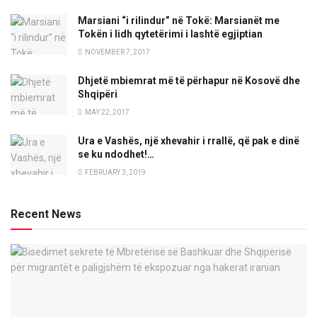
Marsiani “i rilindur” në Tokë: Marsianët me
Tokën i lidh qytetërimi i lashtë egjiptian
NOVEMBER 7, 2017
Dhjetë mbiemrat më të përhapur në Kosovë dhe
Shqipëri
MAY 22, 2017
Ura e Vashës, një xhevahir i rrallë, që pak e dinë
se ku ndodhet!…
FEBRUARY 3, 2019
Recent News