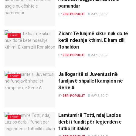
pamundur
BY
ZERI POPULLIT
MAY 3, 2017
Zidan: Të luajmë sikur nuk do të
SPORT
ketë ndeshje kthimi. E kam zili
Ronaldon
BY
ZERI POPULLIT
MAY 2, 2017
Ja llogaritë si Juventusi në
SPORT
fundjavë shpallet kampion në
Serie A
BY
ZERI POPULLIT
MAY 2, 2017
Lamtumirë Totti, ndaj Lazios
SPORT
derbi i fundit për legjendën e
futbollit italian