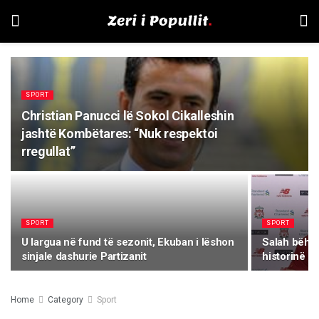
SPORT
Christian Panucci lë Sokol Cikalleshin
jashtë Kombëtares: “Nuk respektoi
rregullat”
SPORT
SPORT
U largua në fund të sezonit, Ekuban i lëshon
Salah bëhet
sinjale dashurie Partizanit
historinë e
Home
Category
Sport