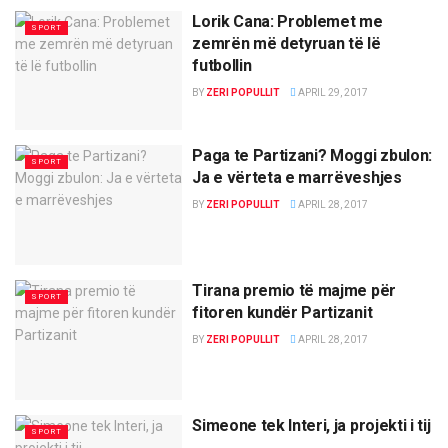
Lorik Cana: Problemet me
SPORT
zemrën më detyruan të lë
futbollin
BY
ZERI POPULLIT
APRIL 29, 2017
Paga te Partizani? Moggi zbulon:
SPORT
Ja e vërteta e marrëveshjes
BY
ZERI POPULLIT
APRIL 28, 2017
Tirana premio të majme për
SPORT
fitoren kundër Partizanit
BY
ZERI POPULLIT
APRIL 28, 2017
Simeone tek Interi, ja projekti i tij
SPORT