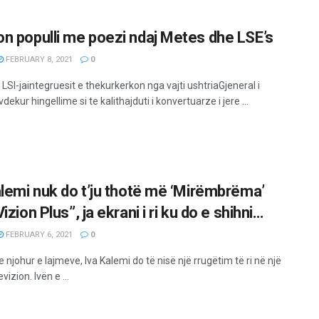
n populli me poezi ndaj Metes dhe LSE’s
FEBRUARY 8, 2021
0
 LSI-jaintegruesit e thekurkerkon nga vajti ushtriaGjeneral i
vdekur hingellime si te kalithajduti i konvertuarze i jere ...
alemi nuk do t’ju thotë më ‘Mirëmbrëma’
izion Plus”, ja ekrani i ri ku do e shihni…
FEBRUARY 6, 2021
0
e njohur e lajmeve, Iva Kalemi do të nisë një rrugëtim të ri në një
evizion. Ivën e ...