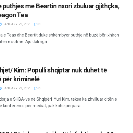
e puthjes me Beartin nxori zbuluar gjithçka,
 reagon Tea
JANUARY 29, 2021
0
ia e Teas dhe Beartit duke shkëmbyer puthje në buzë bëri xhiron
ditën e sotme. Ajo doli nga ...
jet/ Kim: Populli shqiptar nuk duhet të
ë për kriminelë
JANUARY 29, 2021
0
rja e SHBA-ve në Shqipëri Yuri Kim, teksa ka zhvilluar ditën e
ë konferencë për mediat, pak kohë përpara ...