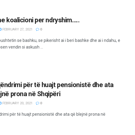
he koalicioni per ndryshim…..
FEBRUARY 27, 2021
0
pushtetin se bashku, se pikerisht ai i beri bashke dhe ai i ndahu, e
en vendin si askush ...
qëndrimi për të huajt pensionistë dhe ata
ejnë prona në Shqipëri
FEBRUARY 20, 2021
0
drimi për të huajt pensionistë dhe ata që blejnë prona në