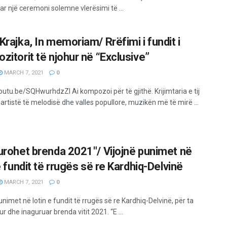
ar një ceremoni solemne vlerësimi të ...
Krajka, In memoriam/ Rrëfimi i fundit i
zitorit të njohur në “Exclusive”
MARCH 7, 2021
0
outu.be/SQHwurhdzZI Ai kompozoi për të gjithë. Krijimtaria e tij
rtistë të melodisë dhe valles popullore, muzikën më të mirë ...
urohet brenda 2021″/ Vijojnë punimet në
e fundit të rrugës së re Kardhiq-Delvinë
MARCH 7, 2021
0
unimet në lotin e fundit të rrugës së re Kardhiq-Delvinë, për ta
r dhe inaguruar brenda vitit 2021. “E ...