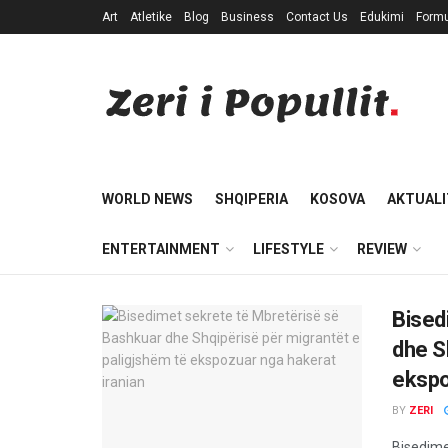
Art
Atletike
Blog
Business
Contact Us
Edukimi
Formu
WORLD NEWS
SHQIPERIA
KOSOVA
AKTUALI
ENTERTAINMENT
LIFESTYLE
REVIEW
Bised
dhe S
ekspo
BY
ZERI
Bisedime