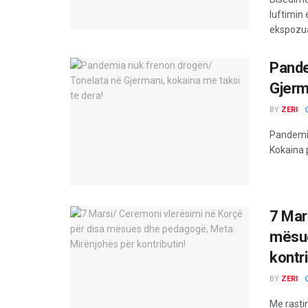
luftimin 
ekspozuar
Pande
Gjerm
BY
ZERI
Pandemia
Kokaina 
7 Mar
mësue
kontri
BY
ZERI
Me rastin