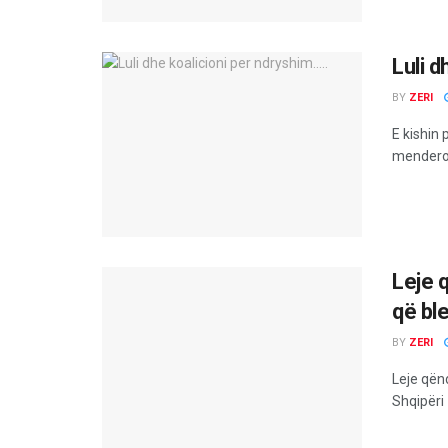
Luli d
BY
ZERI
E kishin 
menderos
Leje 
që bl
BY
ZERI
Leje qën
Shqipëri