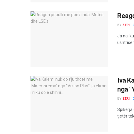
Reago
BY
ZERI
Ja na iku
ushtrise 
Iva K
nga “V
BY
ZERI
Spikerja 
tjetër tel