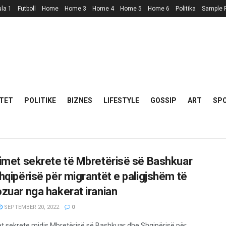
la 1
Futboll
Home
Home 3
Home 4
Home 5
Home 6
Politika
Sample 
TET
POLITIKE
BIZNES
LIFESTYLE
GOSSIP
ART
SP
imet sekrete të Mbretërisë së Bashkuar
hqipërisë për migrantët e paligjshëm të
zuar nga hakerat iranian
SEPTEMBER 20, 2022
0
t sekrete midis Mbretërisë së Bashkuar dhe Shqipërisë për