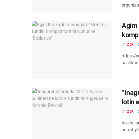
organizu
Agim 
kompo
BY
ZERI
https://y
bashkon a
“Inag
lotin 
BY
ZERI
Vijojnë p
përmbyllu