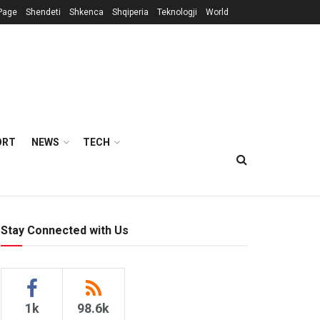
Page
Shendeti
Shkenca
Shqiperia
Teknologji
World
ORT
NEWS
TECH
Stay Connected with Us
1k
98.6k