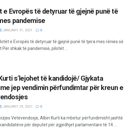
t e Evropës të detyruar të gjejnë punë të
 mes pandemise
JANUARY 31, 2021
0
lotët e Evropës të detyruar të gjejnë punë të tjera mes rënies së
 Për shkak të pandemisë, pilotët ...
Kurti s’lejohet të kandidojë/ Gjykata
me jep vendimin përfundimtar për kreun e
endosjes
JANUARY 29, 2021
0
ëvizjes Vetëvendosje, Albin Kurti ka mbetur përfundimisht jashtë
 kandidatëve për deputet për zgjedhjet parlamentare të 14 ...