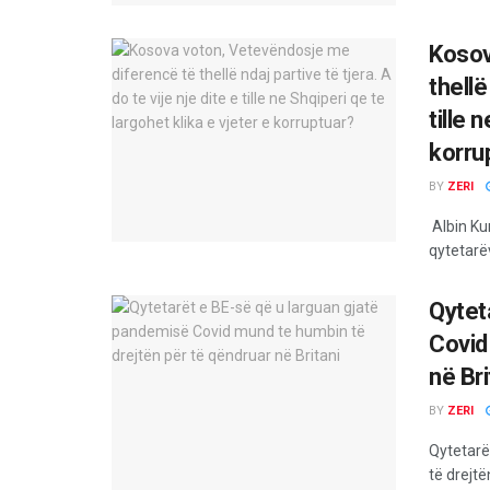
Kosov
thellë
tille 
korru
BY
ZERI
Albin Ku
qytetarëv
Qytet
Covid
në Bri
BY
ZERI
Qytetarë
të drejtë