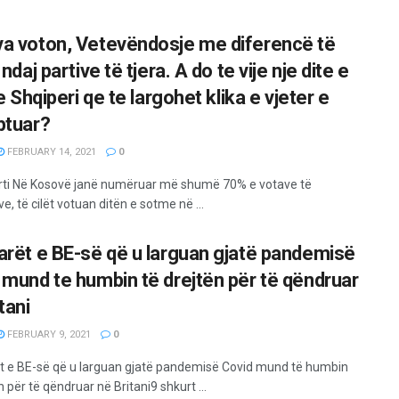
a voton, Vetevëndosje me diferencë të
 ndaj partive të tjera. A do te vije nje dite e
ne Shqiperi qe te largohet klika e vjeter e
ptuar?
FEBRUARY 14, 2021
0
rti Në Kosovë janë numëruar më shumë 70% e votave të
e, të cilët votuan ditën e sotme në ...
arët e BE-së që u larguan gjatë pandemisë
 mund te humbin të drejtën për të qëndruar
tani
FEBRUARY 9, 2021
0
t e BE-së që u larguan gjatë pandemisë Covid mund të humbin
n për të qëndruar në Britani9 shkurt ...