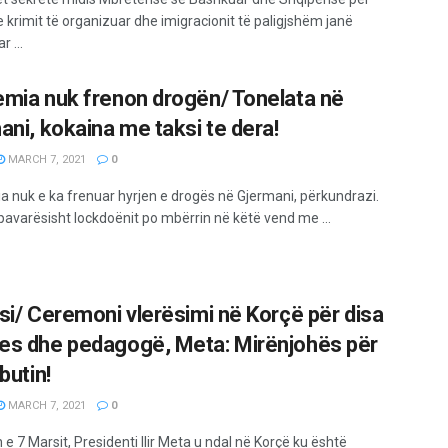
e krimit të organizuar dhe imigracionit të paligjshëm janë
 ...
mia nuk frenon drogën/ Tonelata në
ani, kokaina me taksi te dera!
MARCH 7, 2021
0
 nuk e ka frenuar hyrjen e drogës në Gjermani, përkundrazi.
pavarësisht lockdoënit po mbërrin në këtë vend me ...
si/ Ceremoni vlerësimi në Korçë për disa
s dhe pedagogë, Meta: Mirënjohës për
butin!
MARCH 7, 2021
0
 e 7 Marsit, Presidenti Ilir Meta u ndal në Korçë ku është