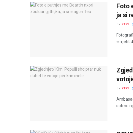
Foto 
ja si
BY
ZERI
Fotograf
e rrjetit 
Zgjedh
votoj
BY
ZERI
Ambasado
sotme nj