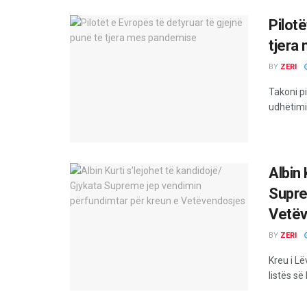
Pilotë
tjera
BY
ZERI
Takoni pi
udhëtimit
Albin 
Supre
Vetëv
BY
ZERI
Kreu i L
listës së