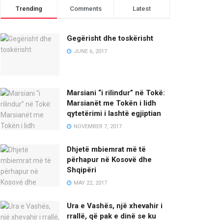
Trending
Comments
Latest
Gegërisht dhe toskërisht
JUNE 6, 2017
Marsiani “i rilindur” në Tokë:
Marsianët me Tokën i lidh
qytetërimi i lashtë egjiptian
NOVEMBER 7, 2017
Dhjetë mbiemrat më të
përhapur në Kosovë dhe
Shqipëri
MAY 22, 2017
Ura e Vashës, një xhevahir i
rrallë, që pak e dinë se ku