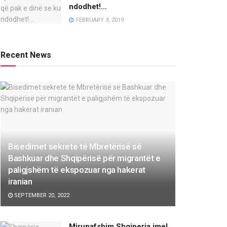
ndodhet!…
FEBRUARY 3, 2019
Recent News
Bisedimet sekrete të Mbretërisë së
Bashkuar dhe Shqipërisë për migrantët e
paligjshëm të ekspozuar nga hakerat
iranian
SEPTEMBER 20, 2022
Mirupafshim Shqiperia ime!