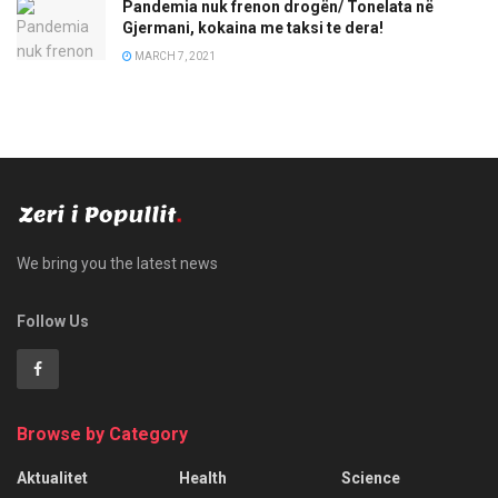
Pandemia nuk frenon drogën/ Tonelata në
Gjermani, kokaina me taksi te dera!
MARCH 7, 2021
We bring you the latest news
Follow Us
Browse by Category
Aktualitet
Health
Science