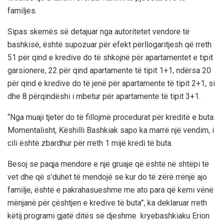
familjes.
Sipas skemës së detajuar nga autoritetet vendore të
bashkisë, është supozuar për efekt përllogaritjesh që rreth
51 për qind e kredive do të shkojnë për apartamentet e tipit
garsionere, 22 për qind apartamente të tipit 1+1, ndërsa 20
për qind e kredive do të jenë për apartamente të tipit 2+1, si
dhe 8 përqindëshi i mbetur për apartamente të tipit 3+1.
“Nga muaji tjetër do të fillojmë procedurat për kreditë e buta.
Momentalisht, Këshilli Bashkiak sapo ka marrë një vendim, i
cili është zbardhur për rreth 1 mijë kredi të buta.
Besoj se paqja mendore e një gruaje që është në shtëpi të
vet dhe që s’duhet të mendojë se kur do të zërë rrënjë ajo
familje, është e pakrahasueshme me ato para që kemi vënë
mënjanë për çështjen e kredive të buta”, ka deklaruar rreth
këtij programi gjatë ditës së djeshme kryebashkiaku Erion