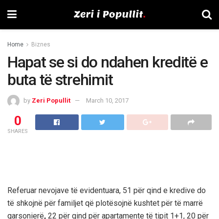
Home
Biznes
Hapat se si do ndahen kreditë e
buta të strehimit
by
Zeri Popullit
March 10, 2017
0
SHARES
Referuar nevojave të evidentuara, 51 për qind e kredive do
të shkojnë për familjet që plotësojnë kushtet për të marrë
garsonierë
,
22 për qind për apartamente të tipit 1+1, 20 për