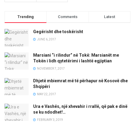
Trending
Comments
Latest
Gegërisht dhe toskërisht
JUNE 6, 2017
Marsiani “i rilindur” në Tokë: Marsianët me
Tokën i lidh qytetërimi i lashtë egjiptian
NOVEMBER 7, 2017
Dhjetë mbiemrat më të përhapur në Kosovë dhe
Shqipëri
MAY 22, 2017
Ura e Vashës, një xhevahir i rrallë, që pak e dinë
se ku ndodhet!…
FEBRUARY 3, 2019