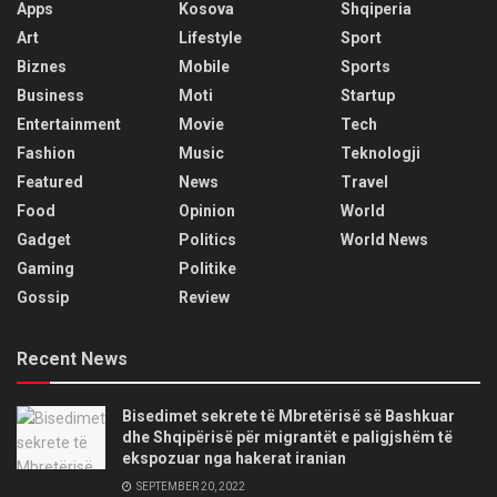
Apps
Kosova
Shqiperia
Art
Lifestyle
Sport
Biznes
Mobile
Sports
Business
Moti
Startup
Entertainment
Movie
Tech
Fashion
Music
Teknologji
Featured
News
Travel
Food
Opinion
World
Gadget
Politics
World News
Gaming
Politike
Gossip
Review
Recent News
Bisedimet sekrete të Mbretërisë së Bashkuar
dhe Shqipërisë për migrantët e paligjshëm të
ekspozuar nga hakerat iranian
SEPTEMBER 20, 2022