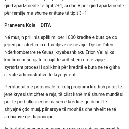
qind apartamente të tipit 2+1, si dhe 8 për qind apartamente
për familje me shumë anëtarë të tipit 3+1
Pranvera Kola – DITA
Në muajin prill nis aplikimi për 1000 kreditë e buta që do
jepen për strehimin e familjeve në nevojë. Dje në Ditën
Ndërkombëtare të Gruas, kryebashkiaku Erion Veliaj, ka
konfirmuar se gjatë muajit të ardhshëm do të vijojë
zyrtarisht procesi i aplikimit për kreditë e buta në të gjitha
njësitë administrative të kryeqytetit.
Përfituesit më potencialë të këtij programi kredish pritet të
jenë kryesisht çiftet e reja, të cilat kanë më shumë mundësi
për të përballuar edhe masën e kredisë që duhet të
shlyejnë çdo muaj, për arsye të moshës dhe nivelit të të
ardhurave që disponojnë.
Autoritetet vendore sqarojnë se masa e subvencionimit të