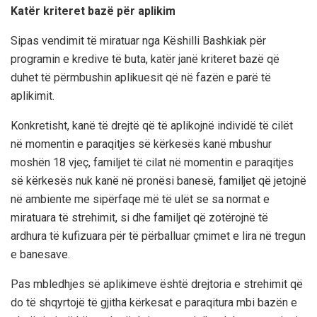
Katër kriteret bazë për aplikim
Sipas vendimit të miratuar nga Këshilli Bashkiak për
programin e kredive të buta, katër janë kriteret bazë që
duhet të përmbushin aplikuesit që në fazën e parë të
aplikimit.
Konkretisht, kanë të drejtë që të aplikojnë individë të cilët
në momentin e paraqitjes së kërkesës kanë mbushur
moshën 18 vjeç, familjet të cilat në momentin e paraqitjes
së kërkesës nuk kanë në pronësi banesë, familjet që jetojnë
në ambiente me sipërfaqe më të ulët se sa normat e
miratuara të strehimit, si dhe familjet që zotërojnë të
ardhura të kufizuara për të përballuar çmimet e lira në tregun
e banesave.
Pas mbledhjes së aplikimeve është drejtoria e strehimit që
do të shqyrtojë të gjitha kërkesat e paraqitura mbi bazën e