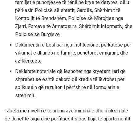
familjet e punonjësve të rënë në krye të detyrës, që u
përkasin Policisë së shtetit, Gardës, Shërbimit të
Kontrollit të Brendshëm, Policisë së Mbrojtjes nga
Zjarri, Forcave të Armatosura, Shërbimit Informativ, dhe
Policisë së Burgjeve.
Dokumentin e Lëshuar nga institucionet përkatëse për
viktimat e dhunës në familje, punëtorët emigrant, dhe
azilkërkues.
Deklaratë noteriale që lëshohet nga kryefamiljari që
shprehet se është dakord që kredia të lëvrohet për
aplikuesin që rezulton i përfshirë në formularin e
strehimit.
Tabela me nivelin e të ardhurave minimale dhe maksimale
që duhet të sigurojnë përfituesit sipas llojit të apartamentit