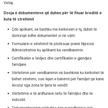
Veliaj.
Dosja e dokumenteve që duhen për të fituar kreditë e
buta të strehimit
Çdo aplikant, së bashku me kërkesën e tij, duhet të
dorëzojë edhe dokumentet si në vijim:
Formularin e strehimit të plotësuar pranë Njësisë
Administrative ku aplikanti ka vendbanimin.
Certifikatën e lindjes dhe certifikatën e gjendjes
familjare.
Vërtetimin për vendbanimin në bashkinë ku kërkohet të
bëhet strehimi, ose lejen e banimit për familjet që kanë
lëvizur nga zona të tjera të vendit.
Vërtetimin e të ardhurave neto të familjes dhe të
individit.
Dokumentacionin përkatës nga punëdhënësi për