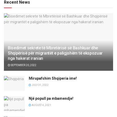
Recent News
Bisedimet sekrete të Mbretërisë së Bashkuar dhe
Shqipërisë për migrantët e paligjshëm të ekspozuar
nga hakerat iranian
SEPTEMBER 20, 2022
Mirupafshim Shqiperia ime!
JULY 31, 2022
Një popull pa mbamendje!
AUGUST 4, 2021