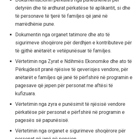
detyrën dhe të ardhurat përkatëse të aplikantit, si dhe
të personave të tjerë të familjes që janë në
marrëdhënie pune.
Dokumentin nga organet tatimore dhe ato të
sigurimeve shoqërore për derdhjen e kontributeve për
të gjithë anëtarët e vetëpunësuar të familjes.
Vërtetimin nga Zyrat e Ndihmës Ekonomike dhe ato të
Përkujdesit pranë njësive të qeverisjes vendore, për
anëtarët e familjes që janë të përfshirë në programin e
pagesave që jepen për personat me aftësi të
kufizuara.
Vërtetimin nga zyra e punësimit të njësisë vendore
përkatëse për personat e përfshirë në programin e
pagesës së papunësisë.
Vërtetimin nga organet e sigurimeve shoqërore për
personat që janë në pension.