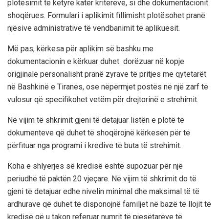
plotësimit të këtyre katër kritereve, si dhe dokumentacionit
shoqërues. Formulari i aplikimit fillimisht plotësohet pranë
njësive administrative të vendbanimit të aplikuesit.
Më pas, kërkesa për aplikim së bashku me
dokumentacionin e kërkuar duhet dorëzuar në kopje
origjinale personalisht pranë zyrave të pritjes me qytetarët
në Bashkinë e Tiranës, ose nëpërmjet postës në një zarf të
vulosur që specifikohet vetëm për drejtorinë e strehimit.
Në vijim të shkrimit gjeni të detajuar listën e plotë të
dokumenteve që duhet të shoqërojnë kërkesën për të
përfituar nga programi i kredive të buta të strehimit.
Koha e shlyerjes së kredisë është supozuar për një
periudhë të paktën 20 vjeçare. Në vijim të shkrimit do të
gjeni të detajuar edhe nivelin minimal dhe maksimal të të
ardhurave që duhet të disponojnë familjet në bazë të llojit të
kredisë që u takon referuar numrit të pjesëtarëve të