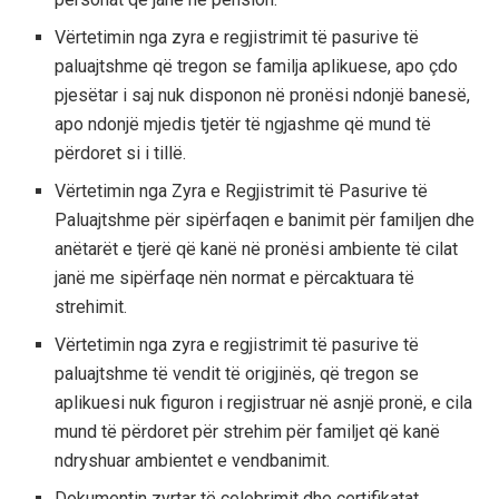
Vërtetimin nga zyra e regjistrimit të pasurive të
paluajtshme që tregon se familja aplikuese, apo çdo
pjesëtar i saj nuk disponon në pronësi ndonjë banesë,
apo ndonjë mjedis tjetër të ngjashme që mund të
përdoret si i tillë.
Vërtetimin nga Zyra e Regjistrimit të Pasurive të
Paluajtshme për sipërfaqen e banimit për familjen dhe
anëtarët e tjerë që kanë në pronësi ambiente të cilat
janë me sipërfaqe nën normat e përcaktuara të
strehimit.
Vërtetimin nga zyra e regjistrimit të pasurive të
paluajtshme të vendit të origjinës, që tregon se
aplikuesi nuk figuron i regjistruar në asnjë pronë, e cila
mund të përdoret për strehim për familjet që kanë
ndryshuar ambientet e vendbanimit.
Dokumentin zyrtar të celebrimit dhe certifikatat