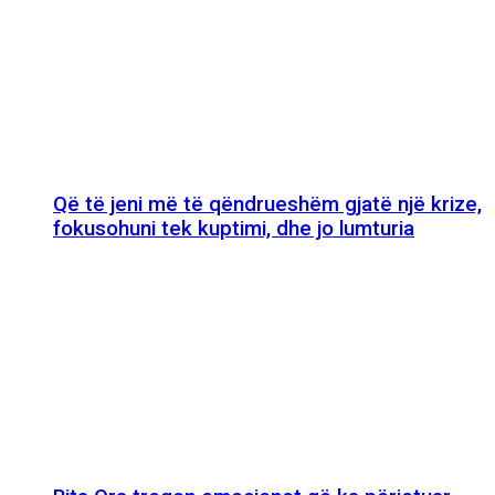
Që të jeni më të qëndrueshëm gjatë një krize,
fokusohuni tek kuptimi, dhe jo lumturia