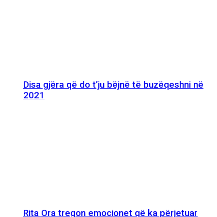
Disa gjëra që do t’ju bëjnë të buzëqeshni në
2021
Rita Ora tregon emocionet që ka përjetuar