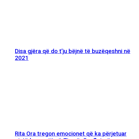
Disa gjëra që do t’ju bëjnë të buzëqeshni në
2021
Rita Ora tregon emocionet që ka përjetuar