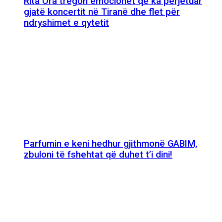
Rita Ora tregon emocionet që ka përjetuar
gjatë koncertit në Tiranë dhe flet për
ndryshimet e qytetit
Parfumin e keni hedhur gjithmonë GABIM,
zbuloni të fshehtat që duhet t’i dini!