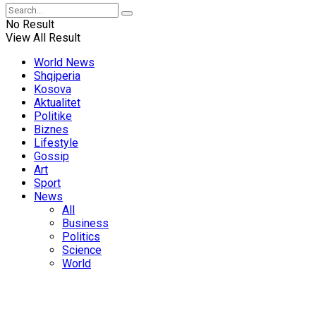
No Result
View All Result
World News
Shqiperia
Kosova
Aktualitet
Politike
Biznes
Lifestyle
Gossip
Art
Sport
News
All
Business
Politics
Science
World