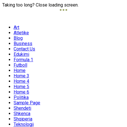
Taking too long? Close loading screen.
Art
Atletike
Blog
Business
Contact Us
Edukimi
Formula 1
Futboll
Home
Home 3
Home 4
Home 5
Home 6
Politika
Sample Page
Shendeti
Shkenca
Shqiperia
Teknologji