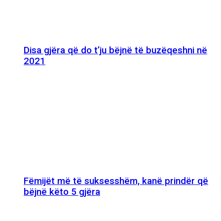
Disa gjëra që do t’ju bëjnë të buzëqeshni në
2021
Fëmijët më të suksesshëm, kanë prindër që
bëjnë këto 5 gjëra