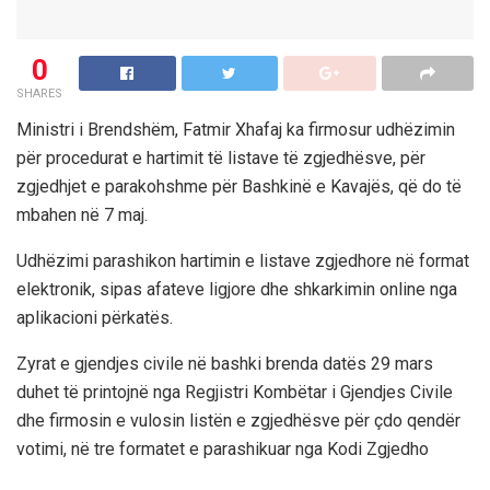
0
SHARES
Ministri i Brendshëm, Fatmir Xhafaj ka firmosur udhëzimin
për procedurat e hartimit të listave të zgjedhësve, për
zgjedhjet e parakohshme për Bashkinë e Kavajës, që do të
mbahen në 7 maj.
Udhëzimi parashikon hartimin e listave zgjedhore në format
elektronik, sipas afateve ligjore dhe shkarkimin online nga
aplikacioni përkatës.
Zyrat e gjendjes civile në bashki brenda datës 29 mars
duhet të printojnë nga Regjistri Kombëtar i Gjendjes Civile
dhe firmosin e vulosin listën e zgjedhësve për çdo qendër
votimi, në tre formatet e parashikuar nga Kodi Zgjedho