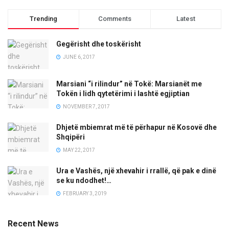
Trending
Comments
Latest
Gegërisht dhe toskërisht
JUNE 6, 2017
Marsiani “i rilindur” në Tokë: Marsianët me
Tokën i lidh qytetërimi i lashtë egjiptian
NOVEMBER 7, 2017
Dhjetë mbiemrat më të përhapur në Kosovë dhe
Shqipëri
MAY 22, 2017
Ura e Vashës, një xhevahir i rrallë, që pak e dinë
se ku ndodhet!…
FEBRUARY 3, 2019
Recent News