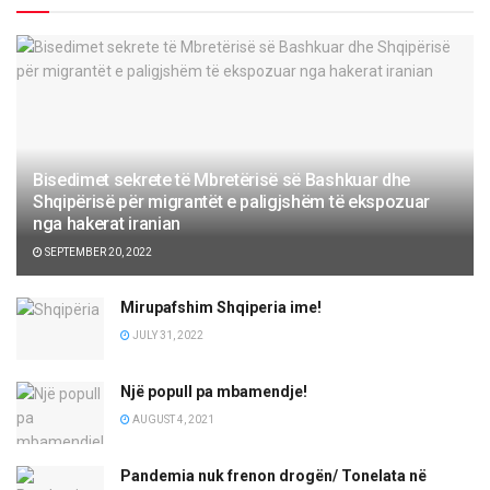
Bisedimet sekrete të Mbretërisë së Bashkuar dhe
Shqipërisë për migrantët e paligjshëm të ekspozuar
nga hakerat iranian
SEPTEMBER 20, 2022
Mirupafshim Shqiperia ime!
JULY 31, 2022
Një popull pa mbamendje!
AUGUST 4, 2021
Pandemia nuk frenon drogën/ Tonelata në