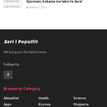
Gjermani, kokaina me taksi te dera!
MARCH 7, 2021
We bring you the latest news
Follow Us
Browse by Category
Aktualitet
Health
Science
Apps
Kosova
Shqiperia