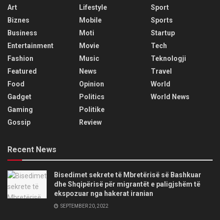
Art
Lifestyle
Sport
Biznes
Mobile
Sports
Business
Moti
Startup
Entertainment
Movie
Tech
Fashion
Music
Teknologji
Featured
News
Travel
Food
Opinion
World
Gadget
Politics
World News
Gaming
Politike
Gossip
Review
Recent News
Bisedimet sekrete të Mbretërisë së Bashkuar
dhe Shqipërisë për migrantët e paligjshëm të
ekspozuar nga hakerat iranian
SEPTEMBER 20, 2022