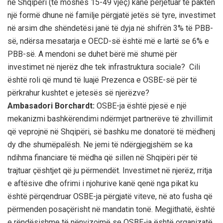
në Shqipëri (të moshës 15-49 vjeç) kanë përjetuar të paktën
një formë dhune në familje përgjatë jetës së tyre, investimet
në arsim dhe shëndetësi janë të dyja në shifrën 3% të PBB-
së, ndërsa mesatarja e OECD-së është më e lartë se 6% e
PBB-së. A mendoni se duhet bërë më shumë për
investimet në njerëz dhe tek infrastruktura sociale? Cili
është roli që mund të luajë Prezenca e OSBE-së për të
përkrahur kushtet e jetesës së njerëzve?
Ambasadori Borchardt:
OSBE-ja është pjesë e një
mekanizmi bashkërendimi ndërmjet partnerëve të zhvillimit
që veprojnë në Shqipëri, së bashku me donatorë të mëdhenj
dy dhe shumëpalësh. Ne jemi të ndërgjegjshëm se ka
ndihma financiare të mëdha që sillen në Shqipëri për të
trajtuar çështjet që ju përmendët. Investimet në njerëz, rritja
e aftësive dhe ofrimi i njohurive kanë qenë nga pikat ku
është përqendruar OSBE-ja përgjatë viteve, në ato fusha që
përmenden posaçërisht në mandatin tonë. Megjithatë, është
e rëndësishme të nënvizojmë se OSBE-ja është organizatë