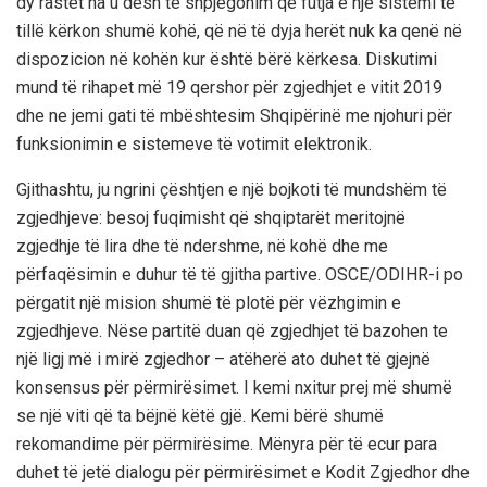
dy rastet na u desh të shpjegonim që futja e një sistemi të
tillë kërkon shumë kohë, që në të dyja herët nuk ka qenë në
dispozicion në kohën kur është bërë kërkesa. Diskutimi
mund të rihapet më 19 qershor për zgjedhjet e vitit 2019
dhe ne jemi gati të mbështesim Shqipërinë me njohuri për
funksionimin e sistemeve të votimit elektronik.
Gjithashtu, ju ngrini çështjen e një bojkoti të mundshëm të
zgjedhjeve: besoj fuqimisht që shqiptarët meritojnë
zgjedhje të lira dhe të ndershme, në kohë dhe me
përfaqësimin e duhur të të gjitha partive. OSCE/ODIHR-i po
përgatit një mision shumë të plotë për vëzhgimin e
zgjedhjeve. Nëse partitë duan që zgjedhjet të bazohen te
një ligj më i mirë zgjedhor – atëherë ato duhet të gjejnë
konsensus për përmirësimet. I kemi nxitur prej më shumë
se një viti që ta bëjnë këtë gjë. Kemi bërë shumë
rekomandime për përmirësime. Mënyra për të ecur para
duhet të jetë dialogu për përmirësimet e Kodit Zgjedhor dhe