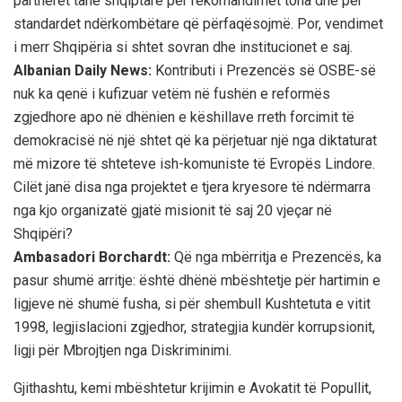
partnerët tanë shqiptarë për rekomandimet tona dhe për
standardet ndërkombëtare që përfaqësojmë. Por, vendimet
i merr Shqipëria si shtet sovran dhe institucionet e saj.
Albanian Daily News:
Kontributi i Prezencës së OSBE-së
nuk ka qenë i kufizuar vetëm në fushën e reformës
zgjedhore apo në dhënien e këshillave rreth forcimit të
demokracisë në një shtet që ka përjetuar një nga diktaturat
më mizore të shteteve ish-komuniste të Evropës Lindore.
Cilët janë disa nga projektet e tjera kryesore të ndërmarra
nga kjo organizatë gjatë misionit të saj 20 vjeçar në
Shqipëri?
Ambasadori Borchardt:
Që nga mbërritja e Prezencës, ka
pasur shumë arritje: është dhënë mbështetje për hartimin e
ligjeve në shumë fusha, si për shembull Kushtetuta e vitit
1998, legjislacioni zgjedhor, strategjia kundër korrupsionit,
ligji për Mbrojtjen nga Diskriminimi.
Gjithashtu, kemi mbështetur krijimin e Avokatit të Popullit,