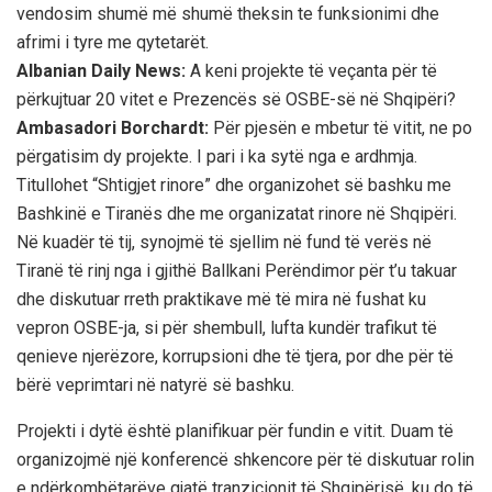
vendosim shumë më shumë theksin te funksionimi dhe
afrimi i tyre me qytetarët.
Albanian Daily News:
A keni projekte të veçanta për të
përkujtuar 20 vitet e Prezencës së OSBE-së në Shqipëri?
Ambasadori Borchardt:
Për pjesën e mbetur të vitit, ne po
përgatisim dy projekte. I pari i ka sytë nga e ardhmja.
Titullohet “Shtigjet rinore” dhe organizohet së bashku me
Bashkinë e Tiranës dhe me organizatat rinore në Shqipëri.
Në kuadër të tij, synojmë të sjellim në fund të verës në
Tiranë të rinj nga i gjithë Ballkani Perëndimor për t’u takuar
dhe diskutuar rreth praktikave më të mira në fushat ku
vepron OSBE-ja, si për shembull, lufta kundër trafikut të
qenieve njerëzore, korrupsioni dhe të tjera, por dhe për të
bërë veprimtari në natyrë së bashku.
Projekti i dytë është planifikuar për fundin e vitit. Duam të
organizojmë një konferencë shkencore për të diskutuar rolin
e ndërkombëtarëve gjatë tranzicionit të Shqipërisë, ku do të