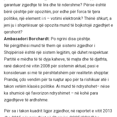
garantuar zgjedhje të lira dhe të ndershme? Përse është
bërë çështje për opozitën, por edhe për forca të tjera
politike, një element i ri – votimi elektronik? Thënë shkurt, a
jeni ju i shqetësuar që opozita mund të bojkotojë zgjedhjet e
qershorit?
Ambasadori Borchardt:
Po ngrini disa çështje.
Në përgjithësi mund të them që sistemi zgjedhor i
Shqipërisë është një sistem legjitim, që duhet respektuar.
Partitë e mëdha të të dyja kaheve, të majta dhe të djathta,
ranë dakord në vitin 2008 për sistemin aktual, pasi e
konsideruan si më të përshtatshëm për realitetin shqiptar.
Prandaj, çdo vendim për ta ruajtur apo për ta rishikuar atë i
takon vetëm klasës politike. Ai mund të ndryshohet– nëse
ka shumicë që favorizon ndryshimet – në kohë para
zgjedhjeve të ardhshme.
Për sa i takon kuadrit ligjor zgjedhor, në raportet e vitit 2013