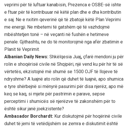
veprimi për të luftuar kanabisin, Prezenca e OSBE-së ishte
e ftuar për të kontribuuar në këtë plan dhe e dha kontributin
e saj. Ne e nxitim qeverinë që të zbatojë këtë Plan Veprimi
me energji. Ne mbetemi të gatshëm që të vazhdojmë
mbështetjen tonë – në veçanti në fushën e hetimeve
penale. Gjithashtu, ne do të monitorojmë nga afër zbatimin e
Planit të Veprimit.
Albanian Daily News:
Shkëlqesia Juaj
,
çfarë mendoni ju për
rolin e shoqërisë civile në Shqipëri, një vend ku për hir të së
vërtetës, ekzistojnë më shumë se 1500 OJF të llojeve të
ndryshme? A luajnë ato rolin që duhet të luajnë, apo shumica
e tyre shërbejnë si mënyrë pasurimi për disa njerëz, apo më
keq se kaq, si mjete për pastrimin e parave, sepse
perceptimi i shumicës së njerëzve të zakonshëm për to
është sikur janë joekzistente?
Ambasador Borchardt:
Kur diskutojmë për hoqërinë civile
duhet të jemi të vetëdijshëm se zemra e diskutimit është