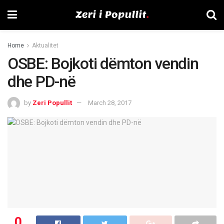
Home
Aktualitet
OSBE: Bojkoti dëmton vendin
dhe PD-në
by
Zeri Popullit
March 28, 2017
0