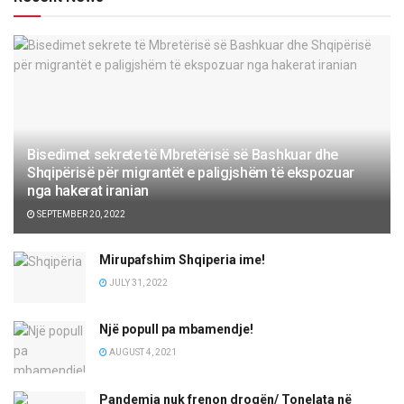
Bisedimet sekrete të Mbretërisë së Bashkuar dhe
Shqipërisë për migrantët e paligjshëm të ekspozuar
nga hakerat iranian
SEPTEMBER 20, 2022
Mirupafshim Shqiperia ime!
JULY 31, 2022
Një popull pa mbamendje!
AUGUST 4, 2021
Pandemia nuk frenon drogën/ Tonelata në