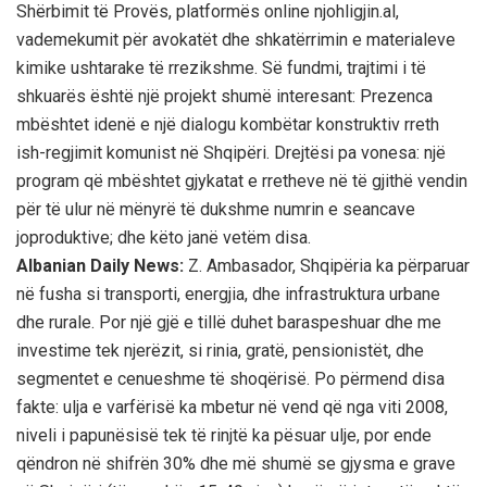
Shërbimit të Provës, platformës online njohligjin.al,
vademekumit për avokatët dhe shkatërrimin e materialeve
kimike ushtarake të rrezikshme. Së fundmi, trajtimi i të
shkuarës është një projekt shumë interesant: Prezenca
mbështet idenë e një dialogu kombëtar konstruktiv rreth
ish-regjimit komunist në Shqipëri. Drejtësi pa vonesa: një
program që mbështet gjykatat e rretheve në të gjithë vendin
për të ulur në mënyrë të dukshme numrin e seancave
joproduktive; dhe këto janë vetëm disa.
Albanian Daily News:
Z. Ambasador, Shqipëria ka përparuar
në fusha si transporti, energjia, dhe infrastruktura urbane
dhe rurale. Por një gjë e tillë duhet baraspeshuar dhe me
investime tek njerëzit, si rinia, gratë, pensionistët, dhe
segmentet e cenueshme të shoqërisë. Po përmend disa
fakte: ulja e varfërisë ka mbetur në vend që nga viti 2008,
niveli i papunësisë tek të rinjtë ka pësuar ulje, por ende
qëndron në shifrën 30% dhe më shumë se gjysma e grave