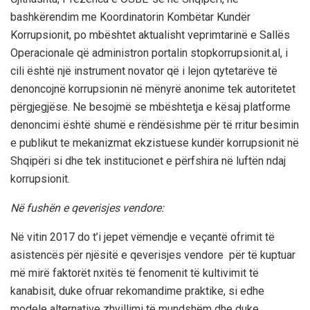
bashkërendim me Koordinatorin Kombëtar Kundër
Korrupsionit, po mbështet aktualisht veprimtarinë e Sallës
Operacionale që administron portalin stopkorrupsionit.al, i
cili është një instrument novator që i lejon qytetarëve të
denoncojnë korrupsionin në mënyrë anonime tek autoritetet
përgjegjëse. Ne besojmë se mbështetja e kësaj platforme
denoncimi është shumë e rëndësishme për të rritur besimin
e publikut te mekanizmat ekzistuese kundër korrupsionit në
Shqipëri si dhe tek institucionet e përfshira në luftën ndaj
korrupsionit.
Në fushën e qeverisjes vendore:
Në vitin 2017 do t’i jepet vëmendje e veçantë ofrimit të
asistencës për njësitë e qeverisjes vendore për të kuptuar
më mirë faktorët nxitës të fenomenit të kultivimit të
kanabisit, duke ofruar rekomandime praktike, si edhe
modele alternative zhvillimi të mundshëm dhe duke