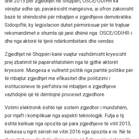
dhe 2015 për zgjedhjet në Shqipëri, OSCE/ODIHR ka
vërejtur edhe që, pavarësisht mangësive, ai ofron zakonisht
bazë të shëndoshë për mbajtjen e zgjedhjeve demokratike.
Sidoqoftë, ky legjislacion duhet përmirësuar për të trajtuar
rekomandimet e shumta që janë dhënë nga OSCE/ODIHR-i
dhe nga aktorë të tjerë ndërkombëtarë dhe vendas.
Zgjedhjet në Shqipëri kanë vuajtur vazhdimisht kryesisht
prej zbatimit të papërshtatshëm nga të gjithë aktorët
kryesorë. Mungesa e vullnetit politik nga partitë politike për
të mbajtur zgjedhjet me efikasitet dhe politizimi i
institucioneve të përfshira në mbajtjen e zgjedhjeve
vazhdojnë që të dëmtojnë proceset zgjedhore.
Votimi elektronik është një sistem zgjedhor i mundshëm,
por mjaft i komplikuar nga aspekti teknologjik. Futja e tij
është kërkuar nga opozita që para zgjedhjeve të vitit 2013,
kërkesa u ngrit sërish në vitin 2016 nga opozita e re. Në të