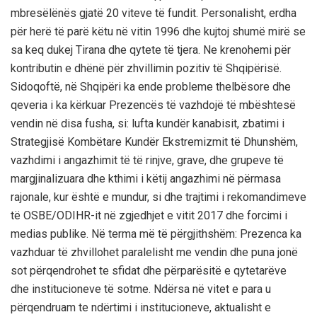
mbresëlënës gjatë 20 viteve të fundit. Personalisht, erdha
për herë të parë këtu në vitin 1996 dhe kujtoj shumë mirë se
sa keq dukej Tirana dhe qytete të tjera. Ne krenohemi për
kontributin e dhënë për zhvillimin pozitiv të Shqipërisë.
Sidoqoftë, në Shqipëri ka ende probleme thelbësore dhe
qeveria i ka kërkuar Prezencës të vazhdojë të mbështesë
vendin në disa fusha, si: lufta kundër kanabisit, zbatimi i
Strategjisë Kombëtare Kundër Ekstremizmit të Dhunshëm,
vazhdimi i angazhimit të të rinjve, grave, dhe grupeve të
margjinalizuara dhe kthimi i këtij angazhimi në përmasa
rajonale, kur është e mundur, si dhe trajtimi i rekomandimeve
të OSBE/ODIHR-it në zgjedhjet e vitit 2017 dhe forcimi i
medias publike. Në terma më të përgjithshëm: Prezenca ka
vazhduar të zhvillohet paralelisht me vendin dhe puna jonë
sot përqendrohet te sfidat dhe përparësitë e qytetarëve
dhe institucioneve të sotme. Ndërsa në vitet e para u
përqendruam te ndërtimi i institucioneve, aktualisht e