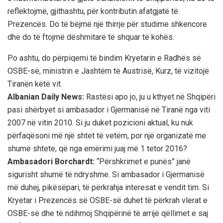
reflektojmë, gjithashtu, për kontributin afatgjatë të
Prezencës. Do të bëjmë një thirrje për studime shkencore
dhe do të ftojmë dëshmitarë të shquar të kohës.
Po ashtu, do përpiqemi të bindim Kryetarin e Radhës së
OSBE-së, ministrin e Jashtëm të Austrisë, Kurz, të vizitojë
Tiranën këtë vit.
Albanian Daily News:
Rastësi apo jo, ju u kthyet në Shqipëri
pasi shërbyet si ambasador i Gjermanisë në Tiranë nga viti
2007 në vitin 2010. Si ju duket pozicioni aktual, ku nuk
përfaqësoni më një shtet të vetëm, por një organizatë me
shumë shtete, që nga emërimi juaj më 1 tetor 2016?
Ambasadori Borchardt:
“Përshkrimet e punës” janë
sigurisht shumë të ndryshme. Si ambasador i Gjermanisë
më duhej, pikësëpari, të përkrahja interesat e vendit tim. Si
Kryetar i Prezencës së OSBE-së duhet të përkrah vlerat e
OSBE-së dhe të ndihmoj Shqipërinë të arrijë qëllimet e saj