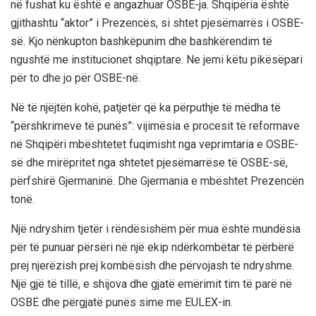
në fushat ku është e angazhuar OSBE-ja. Shqipëria është
gjithashtu “aktor” i Prezencës, si shtet pjesëmarrës i OSBE-
së. Kjo nënkupton bashkëpunim dhe bashkërendim të
ngushtë me institucionet shqiptare. Ne jemi këtu pikësëpari
për to dhe jo për OSBE-në.
Në të njëjtën kohë, patjetër që ka përputhje të mëdha të
“përshkrimeve të punës”: vijimësia e procesit të reformave
në Shqipëri mbështetet fuqimisht nga veprimtaria e OSBE-
së dhe mirëpritet nga shtetet pjesëmarrëse të OSBE-së,
përfshirë Gjermaninë. Dhe Gjermania e mbështet Prezencën
tonë.
Një ndryshim tjetër i rëndësishëm për mua është mundësia
për të punuar përsëri në një ekip ndërkombëtar të përbërë
prej njerëzish prej kombësish dhe përvojash të ndryshme.
Një gjë të tillë, e shijova dhe gjatë emërimit tim të parë në
OSBE dhe përgjatë punës sime me EULEX-in.