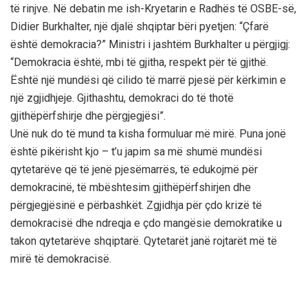
të rinjve. Në debatin me ish-Kryetarin e Radhës të OSBE-së,
Didier Burkhalter, një djalë shqiptar bëri pyetjen: “Çfarë
është demokracia?” Ministri i jashtëm Burkhalter u përgjigj:
“Demokracia është, mbi të gjitha, respekt për të gjithë.
Është një mundësi që cilido të marrë pjesë për kërkimin e
një zgjidhjeje. Gjithashtu, demokraci do të thotë
gjithëpërfshirje dhe përgjegjësi”.
Unë nuk do të mund ta kisha formuluar më mirë. Puna jonë
është pikërisht kjo – t’u japim sa më shumë mundësi
qytetarëve që të jenë pjesëmarrës, të edukojmë për
demokracinë, të mbështesim gjithëpërfshirjen dhe
përgjegjësinë e përbashkët. Zgjidhja për çdo krizë të
demokracisë dhe ndreqja e çdo mangësie demokratike u
takon qytetarëve shqiptarë. Qytetarët janë rojtarët më të
mirë të demokracisë.