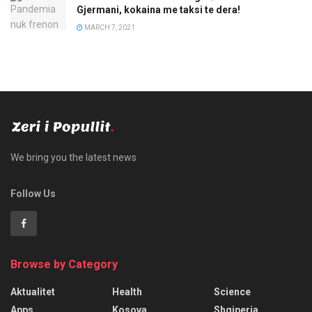
Gjermani, kokaina me taksi te dera!
MARCH 7, 2021
We bring you the latest news
Follow Us
Browse by Category
Aktualitet
Health
Science
Apps
Kosova
Shqiperia