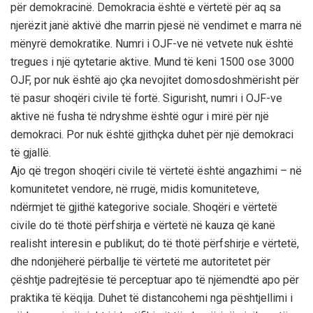
për demokracinë. Demokracia është e vërtetë për aq sa
njerëzit janë aktivë dhe marrin pjesë në vendimet e marra në
mënyrë demokratike. Numri i OJF-ve në vetvete nuk është
tregues i një qytetarie aktive. Mund të keni 1500 ose 3000
OJF, por nuk është ajo çka nevojitet domosdoshmërisht për
të pasur shoqëri civile të fortë. Sigurisht, numri i OJF-ve
aktive në fusha të ndryshme është ogur i mirë për një
demokraci. Por nuk është gjithçka duhet për një demokraci
të gjallë.
Ajo që tregon shoqëri civile të vërtetë është angazhimi – në
komunitetet vendore, në rrugë, midis komuniteteve,
ndërmjet të gjithë kategorive sociale. Shoqëri e vërtetë
civile do të thotë përfshirja e vërtetë në kauza që kanë
realisht interesin e publikut; do të thotë përfshirje e vërtetë,
dhe ndonjëherë përballje të vërtetë me autoritetet për
çështje padrejtësie të perceptuar apo të njëmendtë apo për
praktika të këqija. Duhet të distancohemi nga pështjellimi i