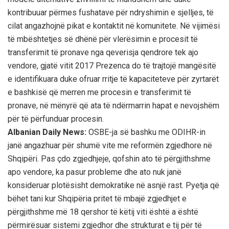
kontribuuar përmes fushatave për ndryshimin e sjelljes, të
cilat angazhojnë pikat e kontaktit në komunitete. Në vijimësi
të mbështetjes së dhënë për vlerësimin e procesit të
transferimit të pronave nga qeverisja qendrore tek ajo
vendore, gjatë vitit 2017 Prezenca do të trajtojë mangësitë
e identifikuara duke ofruar rritje të kapaciteteve për zyrtarët
e bashkisë që merren me procesin e transferimit të
pronave, në mënyrë që ata të ndërmarrin hapat e nevojshëm
për të përfunduar procesin.
Albanian Daily News:
OSBE-ja së bashku me ODIHR-in
janë angazhuar për shumë vite me reformën zgjedhore në
Shqipëri. Pas çdo zgjedhjeje, qofshin ato të përgjithshme
apo vendore, ka pasur probleme dhe ato nuk janë
konsideruar plotësisht demokratike në asnjë rast. Pyetja që
bëhet tani kur Shqipëria pritet të mbajë zgjedhjet e
përgjithshme më 18 qershor të këtij viti është a është
përmirësuar sistemi zgjedhor dhe strukturat e tij për të