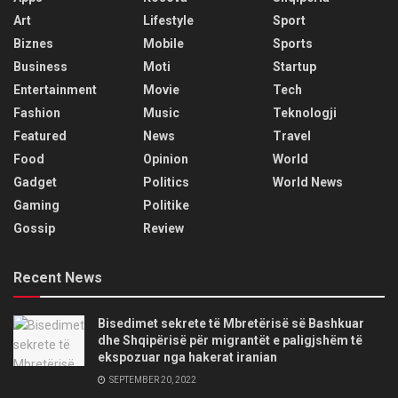
Art
Lifestyle
Sport
Biznes
Mobile
Sports
Business
Moti
Startup
Entertainment
Movie
Tech
Fashion
Music
Teknologji
Featured
News
Travel
Food
Opinion
World
Gadget
Politics
World News
Gaming
Politike
Gossip
Review
Recent News
Bisedimet sekrete të Mbretërisë së Bashkuar
dhe Shqipërisë për migrantët e paligjshëm të
ekspozuar nga hakerat iranian
SEPTEMBER 20, 2022