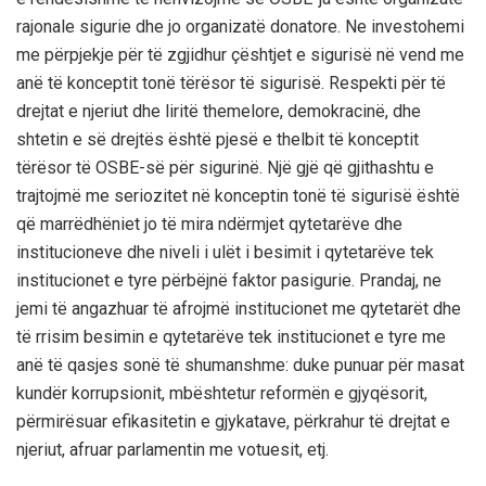
rajonale sigurie dhe jo organizatë donatore. Ne investohemi
me përpjekje për të zgjidhur çështjet e sigurisë në vend me
anë të konceptit tonë tërësor të sigurisë. Respekti për të
drejtat e njeriut dhe liritë themelore, demokracinë, dhe
shtetin e së drejtës është pjesë e thelbit të konceptit
tërësor të OSBE-së për sigurinë. Një gjë që gjithashtu e
trajtojmë me seriozitet në konceptin tonë të sigurisë është
që marrëdhëniet jo të mira ndërmjet qytetarëve dhe
institucioneve dhe niveli i ulët i besimit i qytetarëve tek
institucionet e tyre përbëjnë faktor pasigurie. Prandaj, ne
jemi të angazhuar të afrojmë institucionet me qytetarët dhe
të rrisim besimin e qytetarëve tek institucionet e tyre me
anë të qasjes sonë të shumanshme: duke punuar për masat
kundër korrupsionit, mbështetur reformën e gjyqësorit,
përmirësuar efikasitetin e gjykatave, përkrahur të drejtat e
njeriut, afruar parlamentin me votuesit, etj.