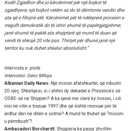
Kodit Zgjedhor dhe jo kërcënimet për një bojkot të
zgjedhjeve; një bojkot vetëm sa do të dëmtonte vendin dhe
ata që e fillojnë atë. Kërcënimet për të ndërprerë procesin e
rregullt demokratik do të ishin shumë të papërgjegjshme;
janë shumë të paktë ata shqiptarë që mund të duan që
vendi të shkojë 20 vite pas. Thirrjet për dhunë janë një
territor ku nuk duhet shkelur absolutisht.”
Intervista e plotë
Intervistoi: Genc Mlloja
Albanian Daily News:
Një mision afatshkurtër, që mbushi
20 vjeç. Shkëlqesi, si i shihni dy dekadat e Prezencës së
OSBE-së në Shqipëri? A ka qenë me vlerë ky mision, i cili
nisi në vitin e trazuar 1997 dhe që është rinovuar për të
ardhur deri në ditën e sotme? A mund të thuhet që “misioni
u përmbush”?
Ambasadori Borchardt:
Shqipëria ka pasur zhvillim