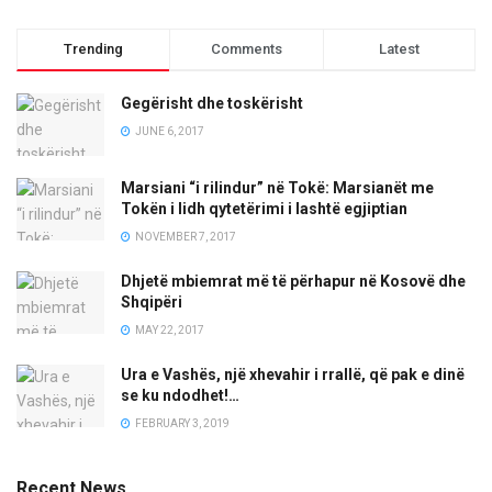
Trending
Comments
Latest
Gegërisht dhe toskërisht
JUNE 6, 2017
Marsiani “i rilindur” në Tokë: Marsianët me
Tokën i lidh qytetërimi i lashtë egjiptian
NOVEMBER 7, 2017
Dhjetë mbiemrat më të përhapur në Kosovë dhe
Shqipëri
MAY 22, 2017
Ura e Vashës, një xhevahir i rrallë, që pak e dinë
se ku ndodhet!…
FEBRUARY 3, 2019
Recent News