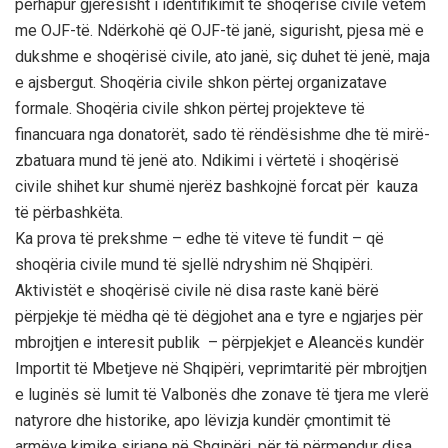
përhapur gjerësisht i identifikimit të shoqërisë civile vetëm
me OJF-të. Ndërkohë që OJF-të janë, sigurisht, pjesa më e
dukshme e shoqërisë civile, ato janë, siç duhet të jenë, maja
e ajsbergut. Shoqëria civile shkon përtej organizatave
formale. Shoqëria civile shkon përtej projekteve të
financuara nga donatorët, sado të rëndësishme dhe të mirë-
zbatuara mund të jenë ato. Ndikimi i vërtetë i shoqërisë
civile shihet kur shumë njerëz bashkojnë forcat për kauza
të përbashkëta.
Ka prova të prekshme – edhe të viteve të fundit – që
shoqëria civile mund të sjellë ndryshim në Shqipëri.
Aktivistët e shoqërisë civile në disa raste kanë bërë
përpjekje të mëdha që të dëgjohet ana e tyre e ngjarjes për
mbrojtjen e interesit publik – përpjekjet e Aleancës kundër
Importit të Mbetjeve në Shqipëri, veprimtaritë për mbrojtjen
e luginës së lumit të Valbonës dhe zonave të tjera me vlerë
natyrore dhe historike, apo lëvizja kundër çmontimit të
armëve kimike siriane në Shqipëri, për të përmendur disa.