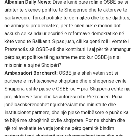
Albanian Daily News:
Disa e kanë parë rolin e OSBE-së si
arbitër të skenës politike të Shqipërisë dhe të aktorëve të
saj kryesorë, forcat politike të së majtës dhe të së djathtës,
në armiqësi problematike, për të cilën nuk e mohon dot
askush se ka ndalur ecurinë e reformave demokratike në
këtë vend të Ballkanit. Sipas jush, cili ka qenë roli i vërtetë i
Prezencës së OSBE-së dhe kontributi i saj për të shmangur
përplasjet politike të ngjashme me ato kur OSBE-ja nisi
misionin e saj në Shqipëri?
Ambasadori Borchardt:
OSBE-ja e sheh veten sot si
partnere e institucioneve shqiptare dhe e shoqërisë civile.
Shqipëria është pjesë e OSBE-së – pra, Shqipëria është një
prej aktorëve tanë dhe ka autorësi mbi Prezencën. Puna
jonë bashkërendohet ngushtësisht me ministritë dhe
institucionet partnere; dhe një pjesë thelbësore e punës ka
të bëjë me shoqërinë civile shqiptare. Por ne shohim dhe
një rol avokatie te vetja jonë: ne përpiqemi të bindim