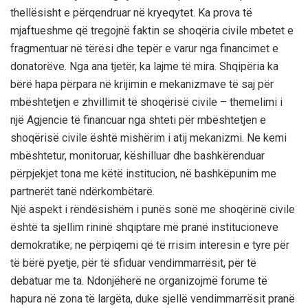
thellësisht e përqendruar në kryeqytet. Ka prova të
mjaftueshme që tregojnë faktin se shoqëria civile mbetet e
fragmentuar në tërësi dhe tepër e varur nga financimet e
donatorëve. Nga ana tjetër, ka lajme të mira. Shqipëria ka
bërë hapa përpara në krijimin e mekanizmave të saj për
mbështetjen e zhvillimit të shoqërisë civile – themelimi i
një Agjencie të financuar nga shteti për mbështetjen e
shoqërisë civile është mishërim i atij mekanizmi. Ne kemi
mbështetur, monitoruar, këshilluar dhe bashkërenduar
përpjekjet tona me këtë institucion, në bashkëpunim me
partnerët tanë ndërkombëtarë.
Një aspekt i rëndësishëm i punës sonë me shoqërinë civile
është ta sjellim rininë shqiptare më pranë institucioneve
demokratike; ne përpiqemi që të rrisim interesin e tyre për
të bërë pyetje, për të sfiduar vendimmarrësit, për të
debatuar me ta. Ndonjëherë ne organizojmë forume të
hapura në zona të largëta, duke sjellë vendimmarrësit pranë