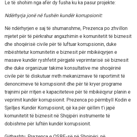
Le të shohim nga afër dy fusha ku ka pasur projekte:
Ndërhyrja jonë në fushën kundër korrupsionit:
Në ndërhyrjen e saj të shumanshme, Prezenca po zhvillon
mjetet për të përkrahur angazhimin e komunitetit të biznesit
dhe shoqërisë civile për të luftuar korrupsionin, duke
mbështetur komunitetin e biznesit për mbikëqyrjen e
masave kundër ryshfetit përgjatë veprimtarisë së biznesit
dhe duke organizuar takime konsultative me shoqërinë
civile për të diskutuar rreth mekanizmave të raportimit të
denoncimeve të korrupsionit dhe për të kryer programe
trajnimi për rritjen e kapaciteteve për të mbikëqyrur planin e
veprimit kundër korrupsionit. Prezenca po përmbyll Kodin e
Sjelljes Kundër Korrupsionit, që ka për qëllim t’i japë
komunitetit të biznesit në Shqipëri instrumente të
dobishme për luftën kundër korrupsionit.
Gjithashtu, Prezenca e OSBE-së në Shqipëri, në