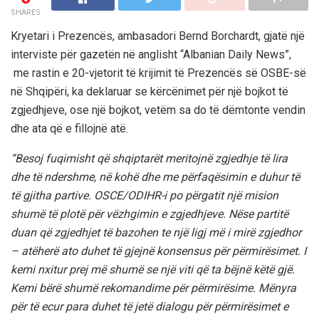
SHARES
Kryetari i Prezencës, ambasadori Bernd Borchardt, gjatë një
interviste për gazetën në anglisht “Albanian Daily News”,
me rastin e 20-vjetorit të krijimit të Prezencës së OSBE-së
në Shqipëri, ka deklaruar se
kërcënimet për një bojkot të
zgjedhjeve, ose një bojkot, vetëm sa do të dëmtonte vendin
dhe ata që e fillojnë atë.
“Besoj fuqimisht që shqiptarët meritojnë zgjedhje të lira
dhe të ndershme, në kohë dhe me përfaqësimin e duhur të
të gjitha partive. OSCE/ODIHR-i po përgatit një mision
shumë të plotë për vëzhgimin e zgjedhjeve. Nëse partitë
duan që zgjedhjet të bazohen te një ligj më i mirë zgjedhor
– atëherë ato duhet të gjejnë konsensus për përmirësimet. I
kemi nxitur prej më shumë se një viti që ta bëjnë këtë gjë.
Kemi bërë shumë rekomandime për përmirësime. Mënyra
për të ecur para duhet të jetë dialogu për përmirësimet e