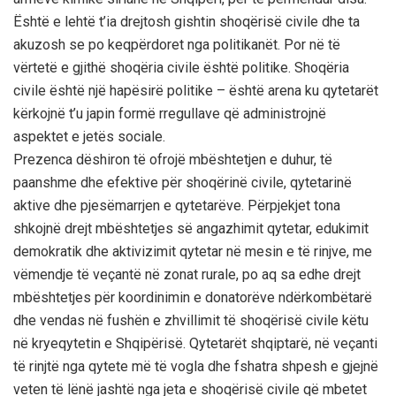
Është e lehtë t’ia drejtosh gishtin shoqërisë civile dhe ta
akuzosh se po keqpërdoret nga politikanët. Por në të
vërtetë e gjithë shoqëria civile është politike. Shoqëria
civile është një hapësirë politike – është arena ku qytetarët
kërkojnë t’u japin formë rregullave që administrojnë
aspektet e jetës sociale.
Prezenca dëshiron të ofrojë mbështetjen e duhur, të
paanshme dhe efektive për shoqërinë civile, qytetarinë
aktive dhe pjesëmarrjen e qytetarëve. Përpjekjet tona
shkojnë drejt mbështetjes së angazhimit qytetar, edukimit
demokratik dhe aktivizimit qytetar në mesin e të rinjve, me
vëmendje të veçantë në zonat rurale, po aq sa edhe drejt
mbështetjes për koordinimin e donatorëve ndërkombëtarë
dhe vendas në fushën e zhvillimit të shoqërisë civile këtu
në kryeqytetin e Shqipërisë. Qytetarët shqiptarë, në veçanti
të rinjtë nga qytete më të vogla dhe fshatra shpesh e gjejnë
veten të lënë jashtë nga jeta e shoqërisë civile që mbetet