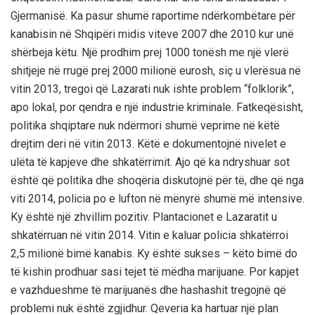
Gjermanisë. Ka pasur shumë raportime ndërkombëtare për
kanabisin në Shqipëri midis viteve 2007 dhe 2010 kur unë
shërbeja këtu. Një prodhim prej 1000 tonësh me një vlerë
shitjeje në rrugë prej 2000 milionë eurosh, siç u vlerësua në
vitin 2013, tregoi që Lazarati nuk ishte problem “folklorik”,
apo lokal, por qendra e një industrie kriminale. Fatkeqësisht,
politika shqiptare nuk ndërmori shumë veprime në këtë
drejtim deri në vitin 2013. Këtë e dokumentojnë nivelet e
ulëta të kapjeve dhe shkatërrimit. Ajo që ka ndryshuar sot
është që politika dhe shoqëria diskutojnë për të, dhe që nga
viti 2014, policia po e lufton në mënyrë shumë më intensive.
Ky është një zhvillim pozitiv. Plantacionet e Lazaratit u
shkatërruan në vitin 2014. Vitin e kaluar policia shkatërroi
2,5 milionë bimë kanabis. Ky është sukses – këto bimë do
të kishin prodhuar sasi tejet të mëdha marijuane. Por kapjet
e vazhdueshme të marijuanës dhe hashashit tregojnë që
problemi nuk është zgjidhur. Qeveria ka hartuar një plan