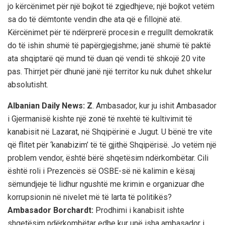
jo kërcënimet për një bojkot të zgjedhjeve; një bojkot vetëm
sa do të dëmtonte vendin dhe ata që e fillojnë atë.
Kërcënimet për të ndërprerë procesin e rregullt demokratik
do të ishin shumë të papërgjegjshme; janë shumë të paktë
ata shqiptarë që mund të duan që vendi të shkojë 20 vite
pas. Thirrjet për dhunë janë një territor ku nuk duhet shkelur
absolutisht.
Albanian Daily News: Z
. Ambasador, kur ju ishit Ambasador
i Gjermanisë kishte një zonë të nxehtë të kultivimit të
kanabisit në Lazarat, në Shqipërinë e Jugut. U bënë tre vite
që flitet për ‘kanabizim’ të të gjithë Shqipërisë. Jo vetëm një
problem vendor, është bërë shqetësim ndërkombëtar. Cili
është roli i Prezencës së OSBE-së në kalimin e kësaj
sëmundjeje të lidhur ngushtë me krimin e organizuar dhe
korrupsionin në nivelet më të larta të politikës?
Ambasador Borchardt:
Prodhimi i kanabisit ishte
shqetësim ndërkombëtar edhe kur unë isha ambasador i