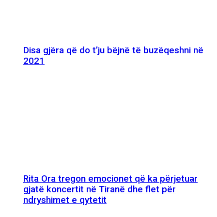
Disa gjëra që do t’ju bëjnë të buzëqeshni në
2021
Rita Ora tregon emocionet që ka përjetuar
gjatë koncertit në Tiranë dhe flet për
ndryshimet e qytetit