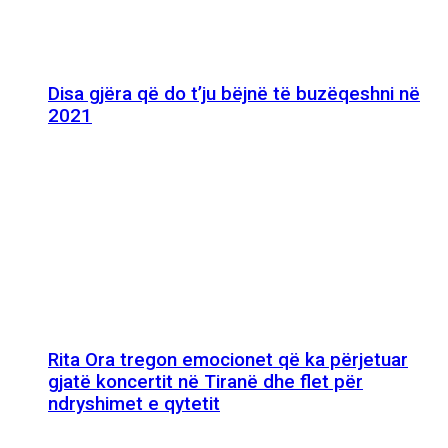
Disa gjëra që do t’ju bëjnë të buzëqeshni në
2021
Rita Ora tregon emocionet që ka përjetuar
gjatë koncertit në Tiranë dhe flet për
ndryshimet e qytetit