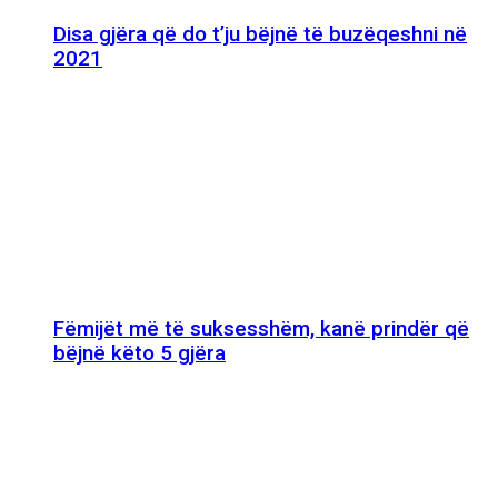
Disa gjëra që do t’ju bëjnë të buzëqeshni në
2021
Fëmijët më të suksesshëm, kanë prindër që
bëjnë këto 5 gjëra