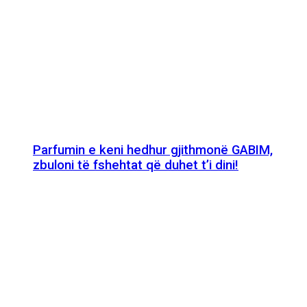
Parfumin e keni hedhur gjithmonë GABIM,
zbuloni të fshehtat që duhet t’i dini!