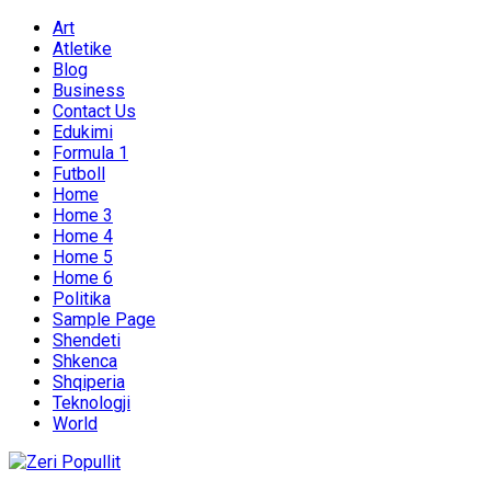
Art
Atletike
Blog
Business
Contact Us
Edukimi
Formula 1
Futboll
Home
Home 3
Home 4
Home 5
Home 6
Politika
Sample Page
Shendeti
Shkenca
Shqiperia
Teknologji
World