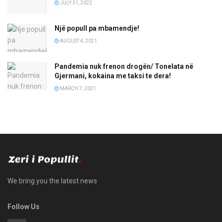
JULY 31, 2022
Një popull pa mbamendje!
AUGUST 4, 2021
Pandemia nuk frenon drogën/ Tonelata në
Gjermani, kokaina me taksi te dera!
MARCH 7, 2021
We bring you the latest news
Follow Us