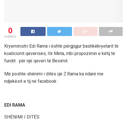
0
SHARES
Kryeministri Edi Rama i
është
p
ë
rgjigjur
bashkëkryetarit të
koalicionit qeverisës, Ilir Meta, mbi propozimin e këtij të
fundit për një qeveri të Besimit.
M
ë
poshte sh
ë
nimi i dit
ë
s q
ë
Z.Rama ka ndar
ë
me
ndjek
ë
sit e tij n
ë
facebook :
EDI RAMA
SHËNIMI I DITËS