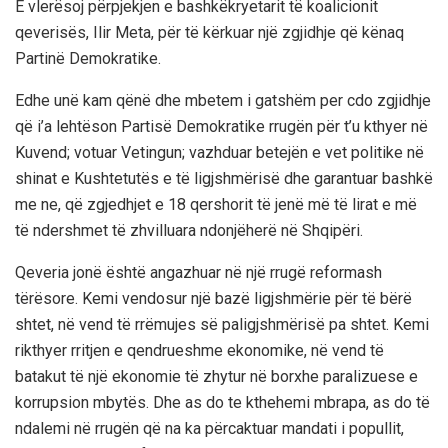
E vlerësoj përpjekjen e bashkëkryetarit të koalicionit
qeverisës, Ilir Meta, për të kërkuar një zgjidhje që kënaq
Partinë Demokratike.
Edhe unë kam qënë dhe mbetem i gatshëm per cdo zgjidhje
që i’a lehtëson Partisë Demokratike rrugën për t’u kthyer në
Kuvend; votuar Vetingun; vazhduar betejën e vet politike në
shinat e Kushtetutës e të ligjshmërisë dhe garantuar bashkë
me ne, që zgjedhjet e 18 qershorit të jenë më të lirat e më
të ndershmet të zhvilluara ndon
jëherë në Shqipëri.
Qeveria jonë është angazhuar në një rrugë reformash
tërësore. Kemi vendosur një bazë ligjshmërie për të bërë
shtet, në vend të rrëmujes së paligjshmërisë pa shtet. Kemi
rikthyer rritjen e qendrueshme ekonomike, në vend të
batakut të një ekonomie të zhytur në borxhe paralizuese e
korrupsion mbytës. Dhe as do te kthehemi mbrapa, as do të
ndalemi në rrugën që na ka përcaktuar mandati i popullit,