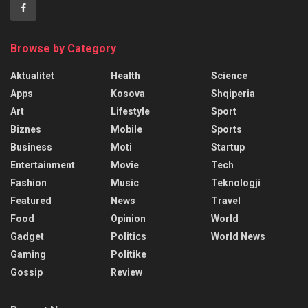
Browse by Category
Aktualitet
Health
Science
Apps
Kosova
Shqiperia
Art
Lifestyle
Sport
Biznes
Mobile
Sports
Business
Moti
Startup
Entertainment
Movie
Tech
Fashion
Music
Teknologji
Featured
News
Travel
Food
Opinion
World
Gadget
Politics
World News
Gaming
Politike
Gossip
Review