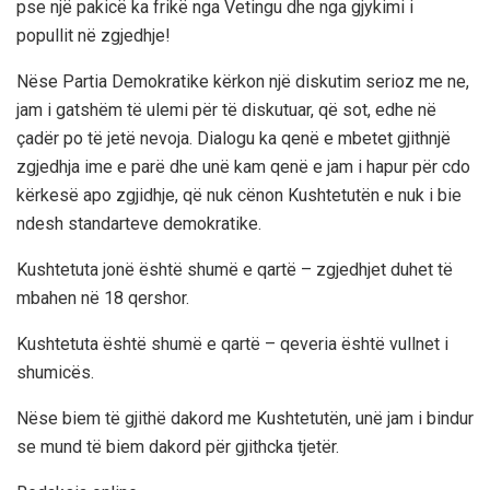
pse një pakicë ka frikë nga Vetingu dhe nga gjykimi i
popullit në zgjedhje!
Nëse Partia Demokratike kërkon një diskutim serioz me ne,
jam i gatshëm të ulemi për të diskutuar, që sot, edhe në
çadër po të jetë nevoja. Dialogu ka qenë e mbetet gjithnjë
zgjedhja ime e parë dhe unë kam qenë e jam i hapur për cdo
kërkesë apo zgjidhje, që nuk cënon Kushtetutën e nuk i bie
ndesh standarteve demokratike.
Kushtetuta jonë është shumë e qartë – zgjedhjet duhet të
mbahen në 18 qershor.
Kushtetuta është shumë e qartë – qeveria është vullnet i
shumicës.
Nëse biem të gjithë dakord me Kushtetutën, unë jam i bindur
se mund të biem dakord për gjithcka tjetër.