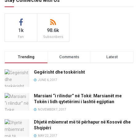
Stay Connected with Us
1k
98.6k
Fan
Subscribers
Trending
Comments
Latest
Gegërisht dhe toskërisht
JUNE 6, 2017
Marsiani “i rilindur” në Tokë: Marsianët me
Tokën i lidh qytetërimi i lashtë egjiptian
NOVEMBER 7, 2017
Dhjetë mbiemrat më të përhapur në Kosovë dhe
Shqipëri
MAY 22, 2017