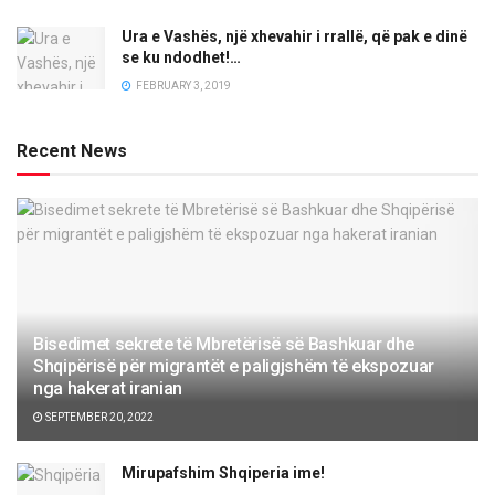
Ura e Vashës, një xhevahir i rrallë, që pak e dinë
se ku ndodhet!…
FEBRUARY 3, 2019
Recent News
Bisedimet sekrete të Mbretërisë së Bashkuar dhe
Shqipërisë për migrantët e paligjshëm të ekspozuar
nga hakerat iranian
SEPTEMBER 20, 2022
Mirupafshim Shqiperia ime!