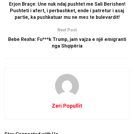
e
p
p
Erjon Braçe: Une nuk ndaj pushtet me Sali Berishen!
n
e
e
s
n
n
Pushteti i afert, i perbashket, ende i patretur i asaj
i
s
s
n
i
i
partie, ka pushkatuar mu ne mes te bulevardit!
n
n
n
e
n
n
w
e
e
Next Post
w
w
w
i
w
w
n
i
i
Bebe Rexha: Fu***k Trump, jam vajza e një emigranti
d
n
n
o
d
d
nga Shqipëria
w
o
o
)
w
w
)
)
Zeri Popullit