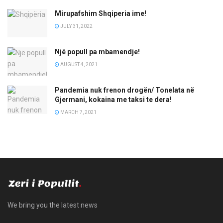
Mirupafshim Shqiperia ime!
JULY 31, 2022
Një popull pa mbamendje!
AUGUST 4, 2021
Pandemia nuk frenon drogën/ Tonelata në
Gjermani, kokaina me taksi te dera!
MARCH 7, 2021
We bring you the latest news