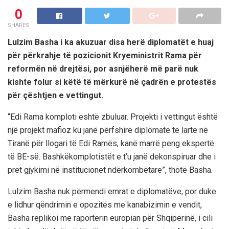
0
SHARES
Lulzim Basha i ka akuzuar disa herë diplomatët e huaj
për përkrahje të pozicionit Kryeministrit Rama për
reformën në drejtësi, por asnjëherë më parë nuk
kishte folur si këtë të mërkurë në çadrën e protestës
për çështjen e vettingut.
“Edi Rama komploti është zbuluar. Projekti i vettingut është
një projekt mafioz ku janë përfshirë diplomatë të lartë në
Tiranë për llogari të Edi Ramës, kanë marrë peng ekspertë
të BE-së. Bashkëkomplotistët e t’u janë dekonspiruar dhe i
pret gjykimi në institucionet ndërkombëtare”, thotë Basha.
Lulzim Basha nuk përmendi emrat e diplomatëve, por duke
e lidhur qëndrimin e opozitës me kanabizimin e vendit,
Basha replikoi me raporterin europian për Shqipërinë, i cili