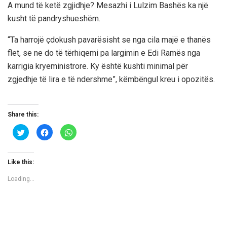
A mund të ketë zgjidhje? Mesazhi i Lulzim Bashës ka një
kusht të pandryshueshëm.
“Ta harrojë çdokush pavarësisht se nga cila majë e thanës
flet, se ne do të tërhiqemi pa largimin e Edi Ramës nga
karrigia kryeministrore. Ky është kushti minimal për
zgjedhje të lira e të ndershme”, këmbëngul kreu i opozitës.
Share this:
C
C
C
l
l
l
i
i
i
c
c
c
k
k
k
t
t
t
Like this:
o
o
o
s
s
s
h
h
h
Loading...
a
a
a
r
r
r
e
e
e
o
o
o
n
n
n
T
F
W
w
a
h