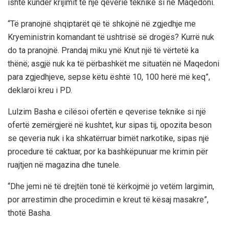
ishte kundër krijimit të një qeverie teknike si në Maqedoni.
“Të pranojnë shqiptarët që të shkojnë në zgjedhje me
Kryeministrin komandant të ushtrisë së drogës? Kurrë nuk
do ta pranojnë. Prandaj miku ynë Knut një të vërtetë ka
thënë; asgjë nuk ka të përbashkët me situatën në Maqedoni
para zgjedhjeve, sepse këtu është 10, 100 herë më keq”,
deklaroi kreu i PD.
Lulzim Basha e cilësoi ofertën e qeverise teknike si një
ofertë zemërgjerë në kushtet, kur sipas tij, opozita beson
se qeveria nuk i ka shkatërruar bimët narkotike, sipas një
procedure të caktuar, por ka bashkëpunuar me krimin për
ruajtjen në magazina dhe tunele.
“Dhe jemi në të drejtën tonë të kërkojmë jo vetëm largimin,
por arrestimin dhe procedimin e kreut të kësaj masakre”,
thotë Basha.