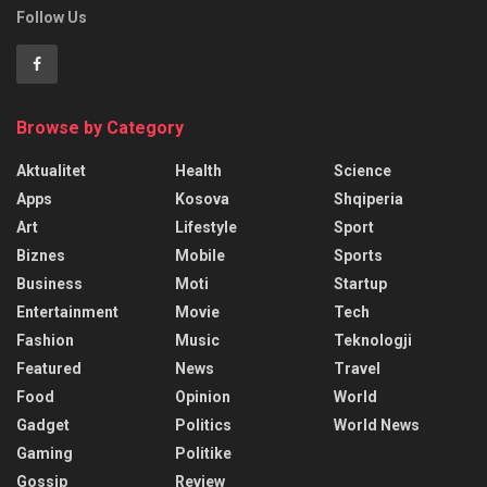
Follow Us
Browse by Category
Aktualitet
Health
Science
Apps
Kosova
Shqiperia
Art
Lifestyle
Sport
Biznes
Mobile
Sports
Business
Moti
Startup
Entertainment
Movie
Tech
Fashion
Music
Teknologji
Featured
News
Travel
Food
Opinion
World
Gadget
Politics
World News
Gaming
Politike
Gossip
Review