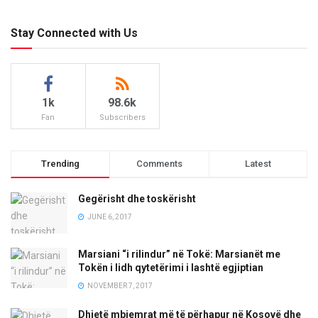
Stay Connected with Us
1k
98.6k
Fan
Subscribers
Trending
Comments
Latest
Gegërisht dhe toskërisht
JUNE 6, 2017
Marsiani “i rilindur” në Tokë: Marsianët me
Tokën i lidh qytetërimi i lashtë egjiptian
NOVEMBER 7, 2017
Dhjetë mbiemrat më të përhapur në Kosovë dhe