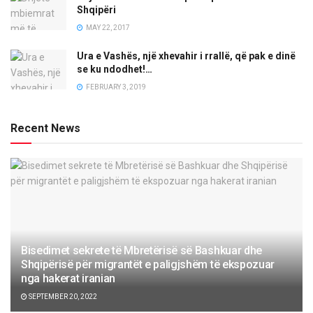
Shqipëri
MAY 22, 2017
Ura e Vashës, një xhevahir i rrallë, që pak e dinë
se ku ndodhet!…
FEBRUARY 3, 2019
Recent News
Bisedimet sekrete të Mbretërisë së Bashkuar dhe
Shqipërisë për migrantët e paligjshëm të ekspozuar
nga hakerat iranian
SEPTEMBER 20, 2022