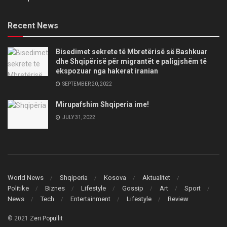
Recent News
Bisedimet sekrete të Mbretërisë së Bashkuar
dhe Shqipërisë për migrantët e paligjshëm të
ekspozuar nga hakerat iranian
SEPTEMBER 20, 2022
Mirupafshim Shqiperia ime!
JULY 31, 2022
World News
Shqiperia
Kosova
Aktualitet
Politike
Biznes
Lifestyle
Gossip
Art
Sport
News
Tech
Entertainment
Lifestyle
Review
© 2021
Zeri Popullit