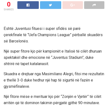
0
SHARES
Është Juventusi fituesi i super sfidës së parë
çerekfinale të “Uefa Champions League” përballë skuadërs
së Barcelonës.
Një super fitore kjo për kampionët e Italisë të cilët dhuruan
spektakël dhe emocione në “Juventus Stadium”, duke
shtrirë në tapet katalanasit.
Skuadra e drejtuar nga Masimiliano Alegri, fitoi me rezultatin
e thellë 3-0 duke hedhur një hap të sigurtë në fazën e
gjysmëfinaleve.
Një fitore mëse e merituar kjo për “Zonjën e Vjetër” të cilët
arritën që të dominon takimin përgjatë gjithë 90-minutave.