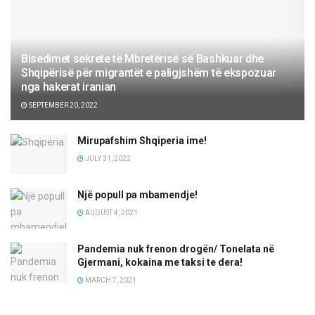
Bisedimet sekrete të Mbretërisë së Bashkuar dhe
Shqipërisë për migrantët e paligjshëm të ekspozuar
nga hakerat iranian
SEPTEMBER 20, 2022
Mirupafshim Shqiperia ime!
JULY 31, 2022
Një popull pa mbamendje!
AUGUST 4, 2021
Pandemia nuk frenon drogën/ Tonelata në
Gjermani, kokaina me taksi te dera!
MARCH 7, 2021