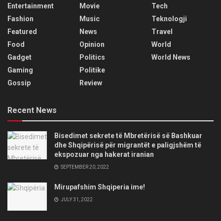
Entertainment
Movie
Tech
Fashion
Music
Teknologji
Featured
News
Travel
Food
Opinion
World
Gadget
Politics
World News
Gaming
Politike
Gossip
Review
Recent News
Bisedimet sekrete të Mbretërisë së Bashkuar
dhe Shqipërisë për migrantët e paligjshëm të
ekspozuar nga hakerat iranian
SEPTEMBER 20, 2022
Mirupafshim Shqiperia ime!
JULY 31, 2022