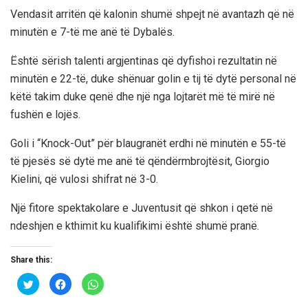
Vendasit arritën që kalonin shumë shpejt në avantazh që në
minutën e 7-të me anë të Dybalës.
Është sërish talenti argjentinas që dyfishoi rezultatin në
minutën e 22-të, duke shënuar golin e tij të dytë personal në
këtë takim duke qenë dhe një nga lojtarët më të mirë në
fushën e lojës.
Goli i “Knock-Out” për blaugranët erdhi në minutën e 55-të
të pjesës së dytë me anë të qëndërmbrojtësit, Giorgio
Kielini, që vulosi shifrat në 3-0.
Një fitore spektakolare e Juventusit që shkon i qetë në
ndeshjen e kthimit ku kualifikimi është shumë pranë.
Share this:
C
C
C
l
l
l
i
i
i
c
c
c