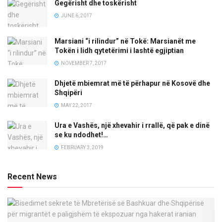
Gegërisht dhe toskërisht
JUNE 6, 2017
Marsiani “i rilindur” në Tokë: Marsianët me
Tokën i lidh qytetërimi i lashtë egjiptian
NOVEMBER 7, 2017
Dhjetë mbiemrat më të përhapur në Kosovë dhe
Shqipëri
MAY 22, 2017
Ura e Vashës, një xhevahir i rrallë, që pak e dinë
se ku ndodhet!…
FEBRUARY 3, 2019
Recent News