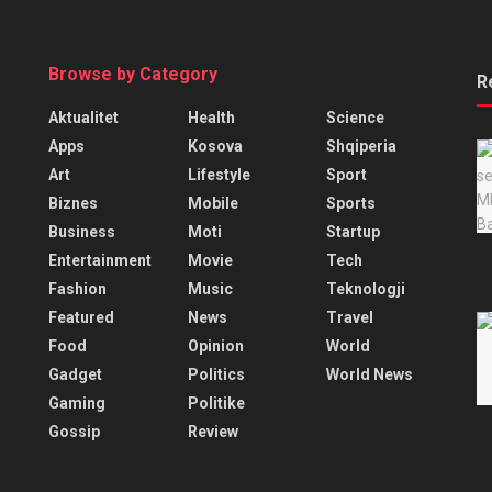
Browse by Category
R
Aktualitet
Health
Science
Apps
Kosova
Shqiperia
Art
Lifestyle
Sport
Biznes
Mobile
Sports
Business
Moti
Startup
Entertainment
Movie
Tech
Fashion
Music
Teknologji
Featured
News
Travel
Food
Opinion
World
Gadget
Politics
World News
Gaming
Politike
Gossip
Review