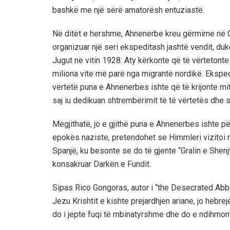
bashkë me një sërë amatorësh entuziastë.
Në ditët e hershme, Ahnenerbe kreu gërmime në Gje
organizuar një seri ekspeditash jashtë vendit, d
Jugut në vitin 1928. Aty kërkonte që të vërtetonte
miliona vite më parë nga migrantë nordikë. Eksped
vërtetë puna e Ahnenerbes ishte që të krijonte mite
saj iu dedikuan shtrembërimit të të vërtetës dhe s
Megjithatë, jo e gjithë puna e Ahnenerbes ishte p
epokës naziste, pretendohet se Himmleri vizitoi 
Spanjë, ku besonte se do të gjente “Gralin e Shenjt
konsakruar Darkën e Fundit.
Sipas Rico Gongoras, autor i “the Desecrated Abbe
Jezu Krishtit e kishte prejardhjen ariane, jo hebre
do i jepte fuqi të mbinatyrshme dhe do e ndihmont