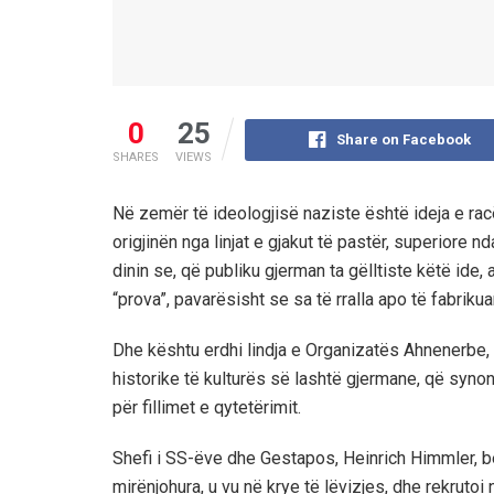
0
25
Share on Facebook
SHARES
VIEWS
Në zemër të ideologjisë naziste është ideja e rac
origjinën nga linjat e gjakut të pastër, superiore n
dinin se, që publiku gjerman ta gëlltiste këtë ide
“prova”, pavarësisht se sa të rralla apo të fabrikua
Dhe kështu erdhi lindja e Organizatës Ahnenerbe,
historike të kulturës së lashtë gjermane, që synon
për fillimet e qytetërimit.
Shefi i SS-ëve dhe Gestapos, Heinrich Himmler, be
mirënjohura, u vu në krye të lëvizjes, dhe rekruto