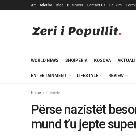
Art
Atletike
Blog
Business
Contact Us
Edukimi
Formu
WORLD NEWS
SHQIPERIA
KOSOVA
AKTUALI
ENTERTAINMENT
LIFESTYLE
REVIEW
Home
Lifestyle
Përse nazistët beso
mund t’u jepte supe