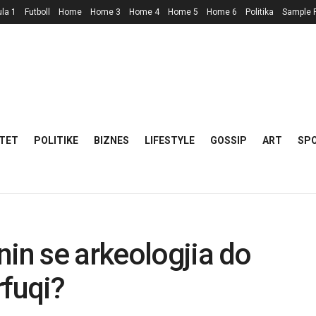
la 1
Futboll
Home
Home 3
Home 4
Home 5
Home 6
Politika
Sample 
TET
POLITIKE
BIZNES
LIFESTYLE
GOSSIP
ART
SP
nin se arkeologjia do
rfuqi?