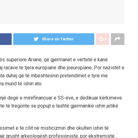
Share on Twitter
ës superiore Ariane, që gjermanët e vërtetë e kanë
daj racave të tjera europiane dhe joeuropiane. Por nazistët e
, ata duhej që të mbështesnin pretendimet e tyre me
ra mund të ishin ato.
 një degë e mirëfinancuar e SS-ëve, e dedikuar kërkimeve
te të tregonte se popujt e lashtë gjermanikë ishin jetikë
simet e të cilit në misticizmin dhe okulten ishin të
i një grusht arkeologësh profesionistë, por ekstremistë…