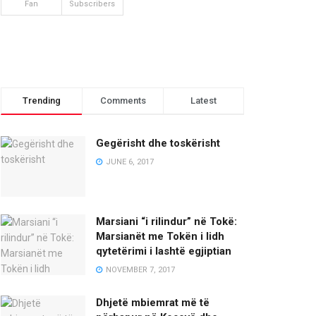
Fan
Subscribers
Trending
Comments
Latest
Gegërisht dhe toskërisht
JUNE 6, 2017
Marsiani “i rilindur” në Tokë:
Marsianët me Tokën i lidh
qytetërimi i lashtë egjiptian
NOVEMBER 7, 2017
Dhjetë mbiemrat më të