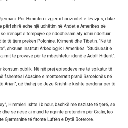
rmani. Por Himmleri i zgjeroi horizontet e lëvizjes, duke
uke përfshirë edhe një udhëtim në Andet e Amerikës së
 se rrënojat e tempujve që ndodheshin aty ishin ndërtuar
ita të tjera prekën Poloninë, Krimenë dhe Tibetin. “Në të
”, shkruan Instituti Arkeologjik i Amerikës. “Studiuesit e
ajimit të provave për të mbështetur idenë e Adolf Hitlerit”.
ër konsum publik. Në një prej episodeve më të spikatur të
në fshehtësi Abacinë e montserratit pranë Barcelonës në
ë Arian”, që thuhej se Jezu Krishti e kishte përdorur për të
y”, Himmleri ishte i bindur, bashkë me nazistë të tjerë, se
je dhe se nëse ai mund të ngrinte pretendim për Gralin, kjo
e Gjermaninë të fitonte Luftën e Dytë Botërore.