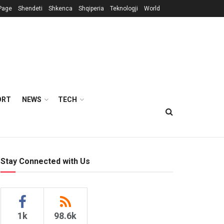
Page
Shendeti
Shkenca
Shqiperia
Teknologji
World
ORT
NEWS
TECH
Stay Connected with Us
1k
98.6k