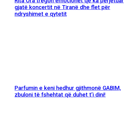
Rita Ora tregon emocionet që ka përjetuar
gjatë koncertit në Tiranë dhe flet për
ndryshimet e qytetit
Parfumin e keni hedhur gjithmonë GABIM,
zbuloni të fshehtat që duhet t’i dini!