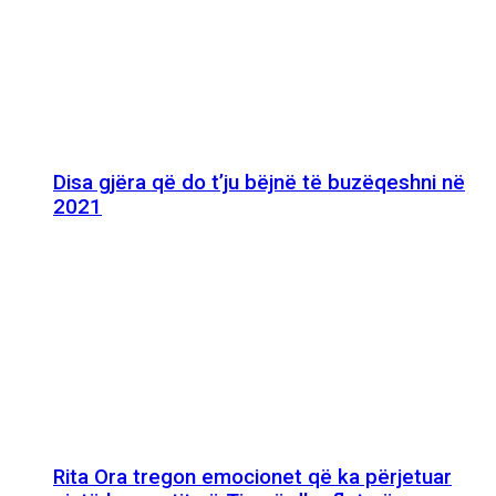
Disa gjëra që do t’ju bëjnë të buzëqeshni në
2021
Rita Ora tregon emocionet që ka përjetuar