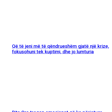
Që të jeni më të qëndrueshëm gjatë një krize,
fokusohuni tek kuptimi, dhe jo lumturia