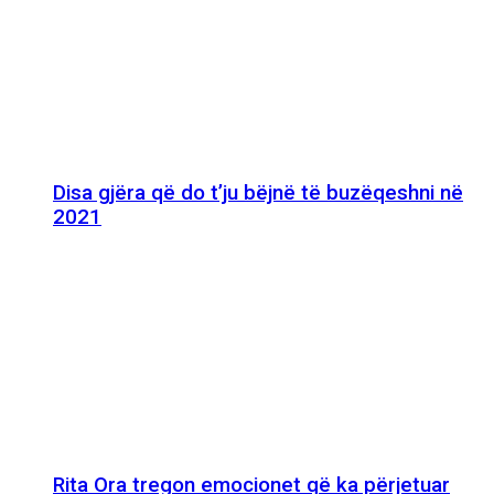
Disa gjëra që do t’ju bëjnë të buzëqeshni në
2021
Rita Ora tregon emocionet që ka përjetuar