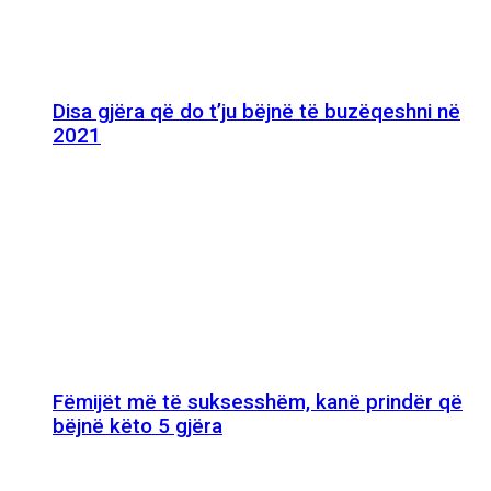
Disa gjëra që do t’ju bëjnë të buzëqeshni në
2021
Fëmijët më të suksesshëm, kanë prindër që
bëjnë këto 5 gjëra