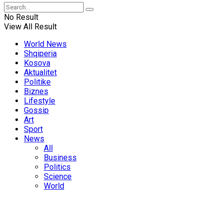
No Result
View All Result
World News
Shqiperia
Kosova
Aktualitet
Politike
Biznes
Lifestyle
Gossip
Art
Sport
News
All
Business
Politics
Science
World