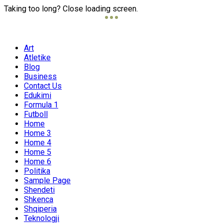
Taking too long? Close loading screen.
Art
Atletike
Blog
Business
Contact Us
Edukimi
Formula 1
Futboll
Home
Home 3
Home 4
Home 5
Home 6
Politika
Sample Page
Shendeti
Shkenca
Shqiperia
Teknologji