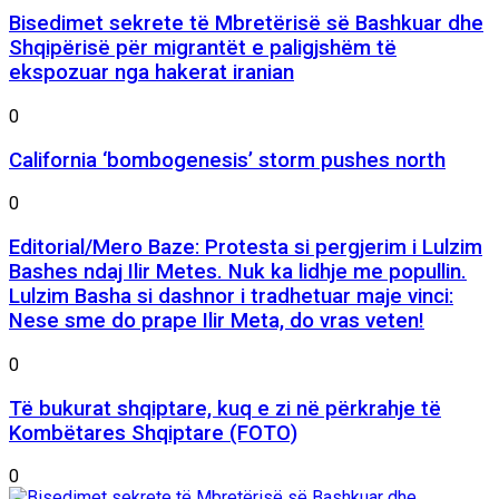
Bisedimet sekrete të Mbretërisë së Bashkuar dhe
Shqipërisë për migrantët e paligjshëm të
ekspozuar nga hakerat iranian
0
California ‘bombogenesis’ storm pushes north
0
Editorial/Mero Baze: Protesta si pergjerim i Lulzim
Bashes ndaj Ilir Metes. Nuk ka lidhje me popullin.
Lulzim Basha si dashnor i tradhetuar maje vinci:
Nese sme do prape Ilir Meta, do vras veten!
0
Të bukurat shqiptare, kuq e zi në përkrahje të
Kombëtares Shqiptare (FOTO)
0