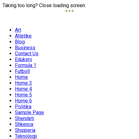
Taking too long? Close loading screen.
Art
Atletike
Blog
Business
Contact Us
Edukimi
Formula 1
Futboll
Home
Home 3
Home 4
Home 5
Home 6
Politika
Sample Page
Shendeti
Shkenca
Shqiperia
Teknologji