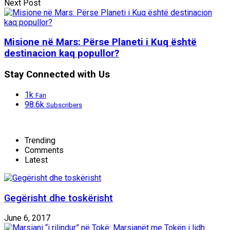
Next Post
Misione në Mars: Përse Planeti i Kuq është
destinacion kaq popullor?
Stay Connected with Us
1k
Fan
98.6k
Subscribers
Trending
Comments
Latest
Gegërisht dhe toskërisht
June 6, 2017