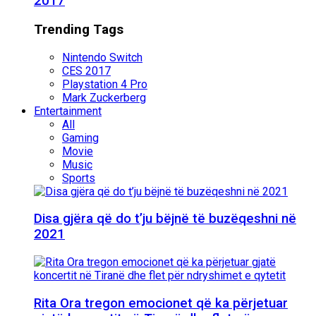
2017
Trending Tags
Nintendo Switch
CES 2017
Playstation 4 Pro
Mark Zuckerberg
Entertainment
All
Gaming
Movie
Music
Sports
Disa gjëra që do t’ju bëjnë të buzëqeshni në
2021
Rita Ora tregon emocionet që ka përjetuar