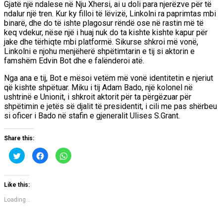
Gjatë një ndalese në Nju Xhersi, ai u doli para njerëzve për të
ndalur një tren. Kur ky filloi të lëvizë, Linkolni ra paprimtas mbi
binarë, dhe do të ishte plagosur rëndë ose në rastin më të
keq vdekur, nëse një i huaj nuk do ta kishte kishte kapur për
jake dhe tërhiqte mbi platformë. Sikurse shkroi më vonë,
Linkolni e njohu menjëherë shpëtimtarin e tij si aktorin e
famshëm Edvin Bot dhe e falënderoi atë.
Nga ana e tij, Bot e mësoi vetëm më vonë identitetin e njeriut
që kishte shpëtuar. Miku i tij Adam Bado, një kolonel në
ushtrinë e Unionit, i shkroit aktorit për ta përgëzuar për
shpëtimin e jetës së djalit të presidentit, i cili me pas shërbeu
si oficer i Bado në stafin e gjeneralit Ulises S.Grant.
Share this:
Click
Click
Click
to
to
to
share
share
share
on
on
on
Twitter
Facebook
WhatsApp
(Opens
(Opens
(Opens
Like this:
in
in
in
new
new
new
Loading...
window)
window)
window)