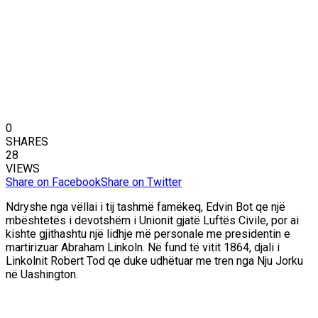
0
SHARES
28
VIEWS
Share on Facebook
Share on Twitter
Ndryshe nga vëllai i tij tashmë famëkeq, Edvin Bot qe një
mbështetës i devotshëm i Unionit gjatë Luftës Civile, por ai
kishte gjithashtu një lidhje më personale me presidentin e
martirizuar Abraham Linkoln. Në fund të vitit 1864, djali i
Linkolnit Robert Tod qe duke udhëtuar me tren nga Nju Jorku
në Uashington.