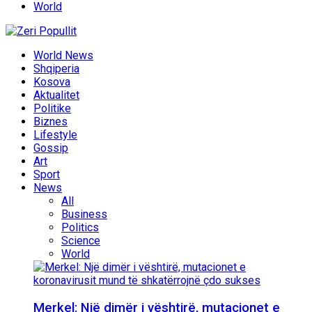
World
World News
Shqiperia
Kosova
Aktualitet
Politike
Biznes
Lifestyle
Gossip
Art
Sport
News
All
Business
Politics
Science
World
Merkel: Një dimër i vështirë, mutacionet e