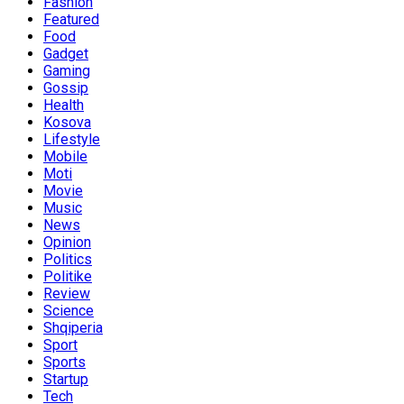
Fashion
Featured
Food
Gadget
Gaming
Gossip
Health
Kosova
Lifestyle
Mobile
Moti
Movie
Music
News
Opinion
Politics
Politike
Review
Science
Shqiperia
Sport
Sports
Startup
Tech