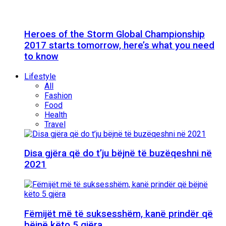
Heroes of the Storm Global Championship
2017 starts tomorrow, here’s what you need
to know
Lifestyle
All
Fashion
Food
Health
Travel
Disa gjëra që do t’ju bëjnë të buzëqeshni në
2021
Fëmijët më të suksesshëm, kanë prindër që
bëjnë këto 5 gjëra