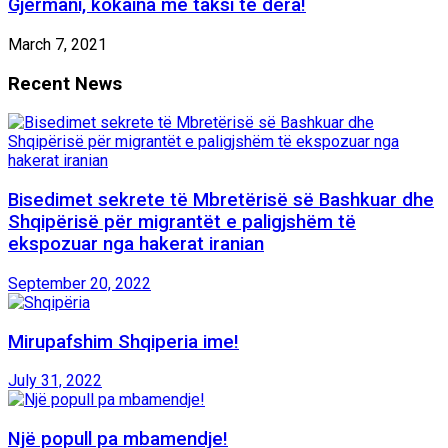
Gjermani, kokaina me taksi te dera!
March 7, 2021
Recent News
Bisedimet sekrete të Mbretërisë së Bashkuar dhe
Shqipërisë për migrantët e paligjshëm të
ekspozuar nga hakerat iranian
September 20, 2022
Mirupafshim Shqiperia ime!
July 31, 2022
Një popull pa mbamendje!