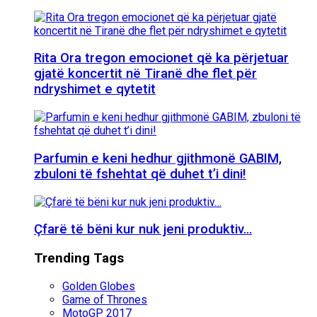
Rita Ora tregon emocionet që ka përjetuar
gjatë koncertit në Tiranë dhe flet për
ndryshimet e qytetit
Parfumin e keni hedhur gjithmonë GABIM,
zbuloni të fshehtat që duhet t’i dini!
Çfarë të bëni kur nuk jeni produktiv…
Trending Tags
Golden Globes
Game of Thrones
MotoGP 2017