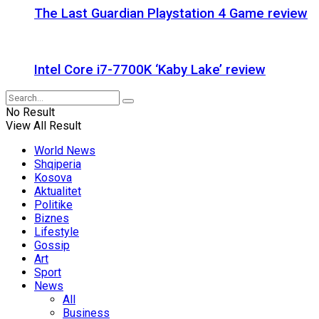
The Last Guardian Playstation 4 Game review
Intel Core i7-7700K ‘Kaby Lake’ review
No Result
View All Result
World News
Shqiperia
Kosova
Aktualitet
Politike
Biznes
Lifestyle
Gossip
Art
Sport
News
All
Business