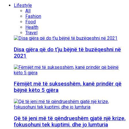
Lifestyle
All
Fashion
Food
Health
Travel
Disa gjëra që do t’ju bëjnë të buzëqeshni në
2021
Fëmijët më të suksesshëm, kanë prindër që
bëjnë këto 5 gjëra
Që të jeni më të qëndrueshëm gjatë një krize,
fokusohuni tek kuptimi, dhe jo lumturia