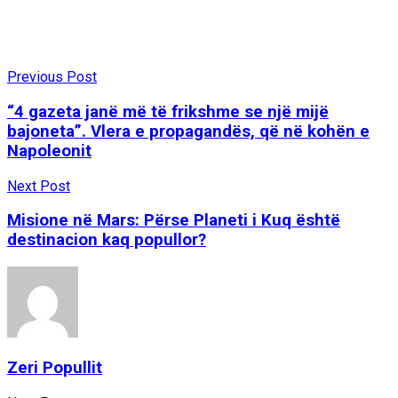
Previous Post
“4 gazeta janë më të frikshme se një mijë
bajoneta”. Vlera e propagandës, që në kohën e
Napoleonit
Next Post
Misione në Mars: Përse Planeti i Kuq është
destinacion kaq popullor?
Zeri Popullit