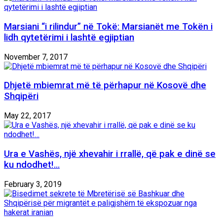
Marsiani “i rilindur” në Tokë: Marsianët me Tokën i
lidh qytetërimi i lashtë egjiptian
November 7, 2017
Dhjetë mbiemrat më të përhapur në Kosovë dhe
Shqipëri
May 22, 2017
Ura e Vashës, një xhevahir i rrallë, që pak e dinë se
ku ndodhet!…
February 3, 2019