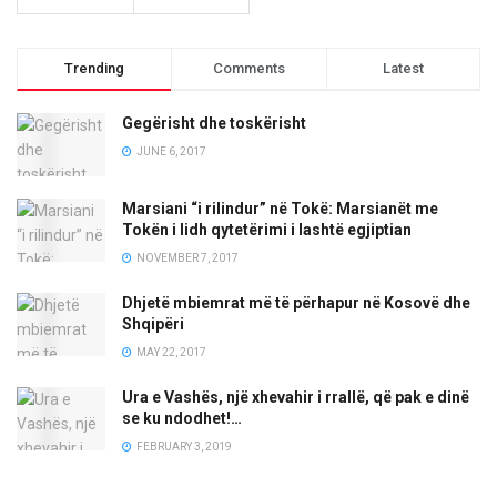
Trending
Comments
Latest
Gegërisht dhe toskërisht
JUNE 6, 2017
Marsiani “i rilindur” në Tokë: Marsianët me
Tokën i lidh qytetërimi i lashtë egjiptian
NOVEMBER 7, 2017
Dhjetë mbiemrat më të përhapur në Kosovë dhe
Shqipëri
MAY 22, 2017
Ura e Vashës, një xhevahir i rrallë, që pak e dinë
se ku ndodhet!…
FEBRUARY 3, 2019