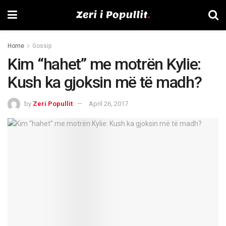
Home
Gossip
Kim “hahet” me motrën Kylie:
Kush ka gjoksin më të madh?
by
Zeri Popullit
April 26, 2017