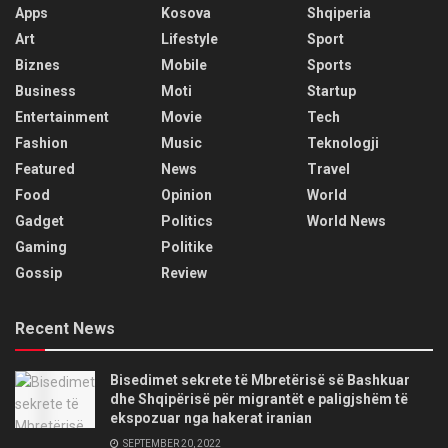
Apps
Kosova
Shqiperia
Art
Lifestyle
Sport
Biznes
Mobile
Sports
Business
Moti
Startup
Entertainment
Movie
Tech
Fashion
Music
Teknologji
Featured
News
Travel
Food
Opinion
World
Gadget
Politics
World News
Gaming
Politike
Gossip
Review
Recent News
Bisedimet sekrete të Mbretërisë së Bashkuar
dhe Shqipërisë për migrantët e paligjshëm të
ekspozuar nga hakerat iranian
SEPTEMBER 20, 2022