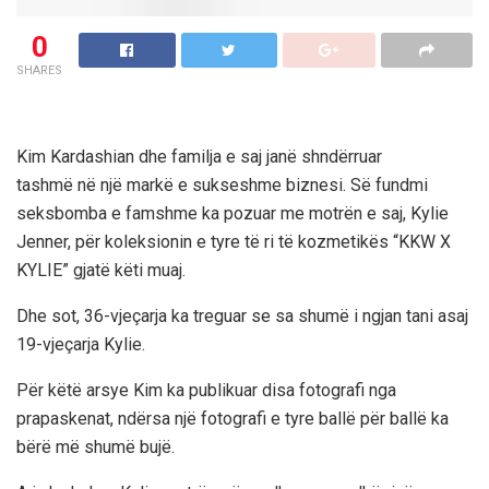
0
SHARES
Kim Kardashian dhe familja e saj janë shndërruar
tashmë në një markë e sukseshme biznesi. Së fundmi
seksbomba e famshme ka pozuar me motrën e saj, Kylie
Jenner, për koleksionin e tyre të ri të kozmetikës “KKW X
KYLIE” gjatë këti muaj.
Dhe sot, 36-vjeçarja ka treguar se sa shumë i ngjan tani asaj
19-vjeçarja Kylie.
Për këtë arsye Kim ka publikuar disa fotografi nga
prapaskenat, ndërsa një fotografi e tyre ballë për ballë ka
bërë më shumë bujë.