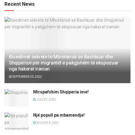
Recent News
Bisedimet sekrete të Mbretërisë së Bashkuar dhe
Shqipërisë për migrantët e paligjshëm të ekspozuar
nga hakerat iranian
SEPTEMBER 20, 2022
Mirupafshim Shqiperia ime!
JULY 31, 2022
Një popull pa mbamendje!
AUGUST 4, 2021