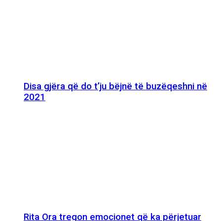
Disa gjëra që do t’ju bëjnë të buzëqeshni në
2021
Rita Ora tregon emocionet që ka përjetuar