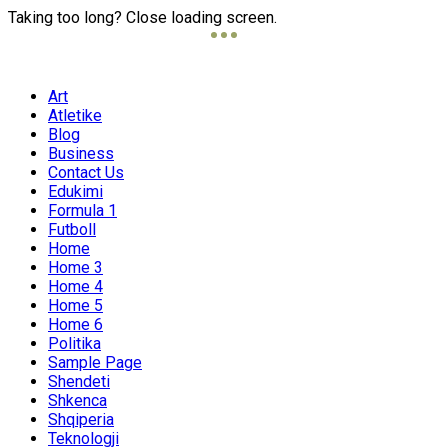
Taking too long? Close loading screen.
Art
Atletike
Blog
Business
Contact Us
Edukimi
Formula 1
Futboll
Home
Home 3
Home 4
Home 5
Home 6
Politika
Sample Page
Shendeti
Shkenca
Shqiperia
Teknologji