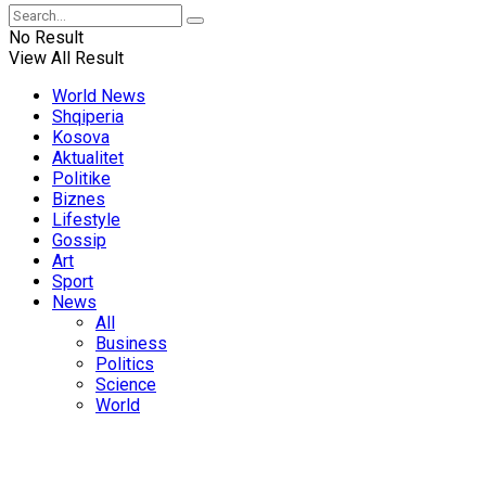
No Result
View All Result
World News
Shqiperia
Kosova
Aktualitet
Politike
Biznes
Lifestyle
Gossip
Art
Sport
News
All
Business
Politics
Science
World