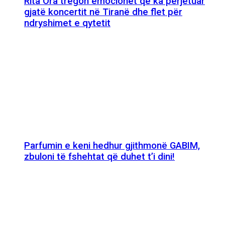
Rita Ora tregon emocionet që ka përjetuar
gjatë koncertit në Tiranë dhe flet për
ndryshimet e qytetit
Parfumin e keni hedhur gjithmonë GABIM,
zbuloni të fshehtat që duhet t’i dini!