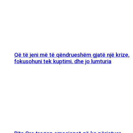
Që të jeni më të qëndrueshëm gjatë një krize,
fokusohuni tek kuptimi, dhe jo lumturia