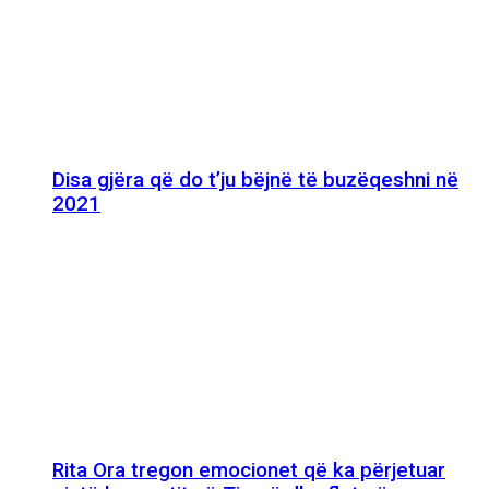
Disa gjëra që do t’ju bëjnë të buzëqeshni në
2021
Rita Ora tregon emocionet që ka përjetuar