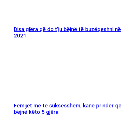
Disa gjëra që do t’ju bëjnë të buzëqeshni në
2021
Fëmijët më të suksesshëm, kanë prindër që
bëjnë këto 5 gjëra