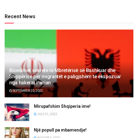
Recent News
Bisedimet sekrete të Mbretërisë së Bashkuar dhe
Shqipërisë për migrantët e paligjshëm të ekspozuar
nga hakerat iranian
SEPTEMBER 20, 2022
Mirupafshim Shqiperia ime!
JULY 31, 2022
Një popull pa mbamendje!
AUGUST 4, 2021