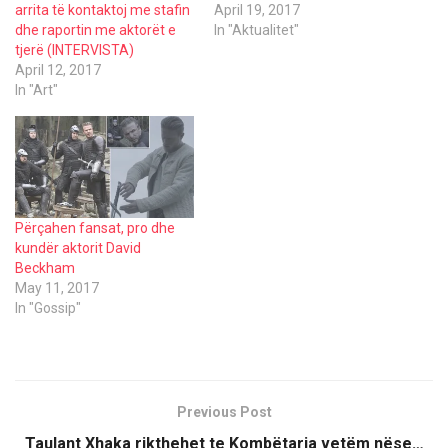
d
n
n
arrita të kontaktoj me stafin
April 19, 2017
o
d
d
w
o
o
dhe raportin me aktorët e
In "Aktualitet"
)
w
w
tjerë (INTERVISTA)
)
)
April 12, 2017
In "Art"
Përçahen fansat, pro dhe
kundër aktorit David
Beckham
May 11, 2017
In "Gossip"
Previous Post
Taulant Xhaka rikthehet te Kombëtarja vetëm nëse…