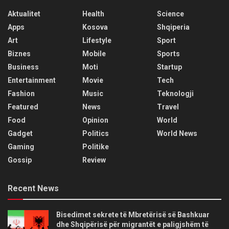
Aktualitet
Health
Science
Apps
Kosova
Shqiperia
Art
Lifestyle
Sport
Biznes
Mobile
Sports
Business
Moti
Startup
Entertainment
Movie
Tech
Fashion
Music
Teknologji
Featured
News
Travel
Food
Opinion
World
Gadget
Politics
World News
Gaming
Politike
Gossip
Review
Recent News
Bisedimet sekrete të Mbretërisë së Bashkuar
dhe Shqipërisë për migrantët e paligjshëm të