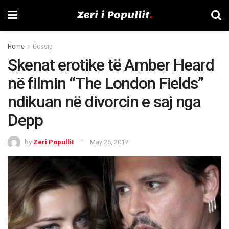
Home
Gossip
Skenat erotike të Amber Heard
në filmin “The London Fields”
ndikuan në divorcin e saj nga
Depp
by
Zeri Popullit
May 26, 2017