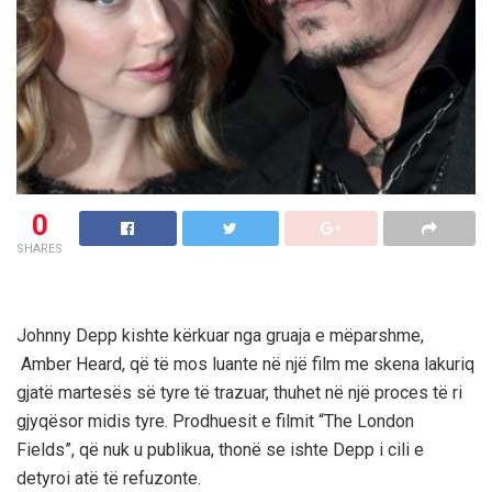
0
SHARES
Johnny Depp kishte kërkuar nga gruaja e mëparshme,
Amber Heard, që të mos luante në një film me skena lakuriq
gjatë martesës së tyre të trazuar, thuhet në një proces të ri
gjyqësor midis tyre.
Prodhuesit e filmit “The London
Fields”, që nuk u publikua, thonë se ishte Depp i cili e
detyroi atë të refuzonte.