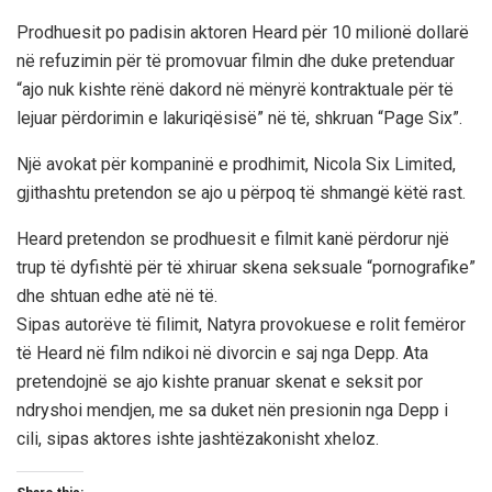
Prodhuesit po padisin aktoren Heard për 10 milionë dollarë
në refuzimin për të promovuar filmin dhe duke pretenduar
“ajo nuk kishte rënë dakord në mënyrë kontraktuale për të
lejuar përdorimin e lakuriqësisë” në të, shkruan “Page Six”.
Një avokat për kompaninë e prodhimit, Nicola Six Limited,
gjithashtu pretendon se ajo u përpoq të shmangë këtë rast.
Heard pretendon se prodhuesit e filmit kanë përdorur një
trup të dyfishtë për të xhiruar skena seksuale “pornografike”
dhe shtuan edhe atë në të.
Sipas autorëve të filimit, Natyra provokuese e rolit femëror
të Heard në film ndikoi në divorcin e saj nga Depp. Ata
pretendojnë se ajo kishte pranuar skenat e seksit por
ndryshoi mendjen, me sa duket nën presionin nga Depp i
cili, sipas aktores ishte jashtëzakonisht xheloz.