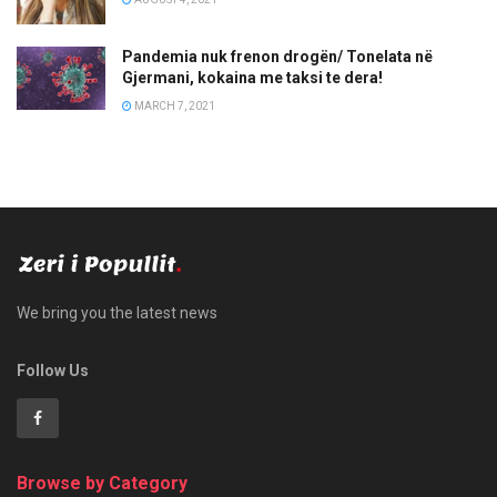
Pandemia nuk frenon drogën/ Tonelata në
Gjermani, kokaina me taksi te dera!
MARCH 7, 2021
We bring you the latest news
Follow Us
Browse by Category