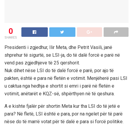
0
SHARES
Presidenti i zgjedhur, Ilir Meta, dhe Petrit Vasili, janë
shprehur të sigurtë, se LSI-ja, do të dalë forcë e parë në
vend pas zgjedhjeve të 25 qershorit.
Nuk dihet nëse LSI do të dalë forcë e parë, por ajo të
pakten, është e para në fletën e votimit. Menjëherë pasi LSI
u caktua nga hedhja e shortit si emri i parë në fletën e
votimit, anëtarët e KQZ-së, shpërthyen në të qeshura.
A e kishte fjalër për shortin Meta kur tha LSI do të jetë e
para? Në fletë, LSI është e para, por na ngelet për të parë
nëse do të marrë votat për të dalë e para si forcë politike.