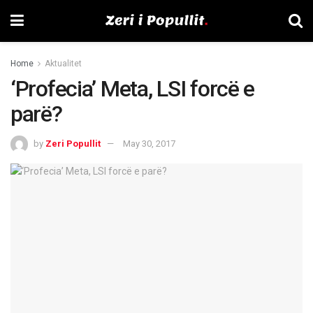
Home
Aktualitet
‘Profecia’ Meta, LSI forcë e
parë?
by
Zeri Popullit
May 30, 2017