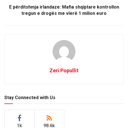
n
n
n
e
n
n
E përditshmja irlandaze: Mafia shqiptare kontrollon
w
e
e
w
w
w
tregun e drogës me vlerë 1 milion euro
i
w
w
n
i
i
d
n
n
o
d
d
w
o
o
)
w
w
)
)
Zeri Popullit
Stay Connected with Us
1k
98.6k