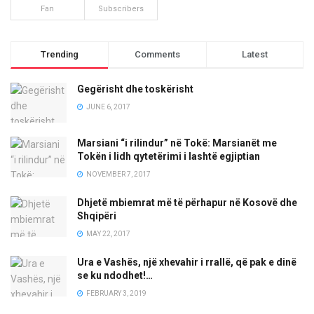
Fan
Subscribers
Trending
Comments
Latest
Gegërisht dhe toskërisht
JUNE 6, 2017
Marsiani “i rilindur” në Tokë: Marsianët me
Tokën i lidh qytetërimi i lashtë egjiptian
NOVEMBER 7, 2017
Dhjetë mbiemrat më të përhapur në Kosovë dhe
Shqipëri
MAY 22, 2017
Ura e Vashës, një xhevahir i rrallë, që pak e dinë
se ku ndodhet!…
FEBRUARY 3, 2019