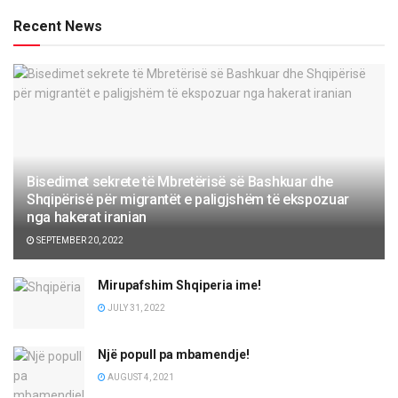
Recent News
Bisedimet sekrete të Mbretërisë së Bashkuar dhe
Shqipërisë për migrantët e paligjshëm të ekspozuar
nga hakerat iranian
SEPTEMBER 20, 2022
Mirupafshim Shqiperia ime!
JULY 31, 2022
Një popull pa mbamendje!
AUGUST 4, 2021