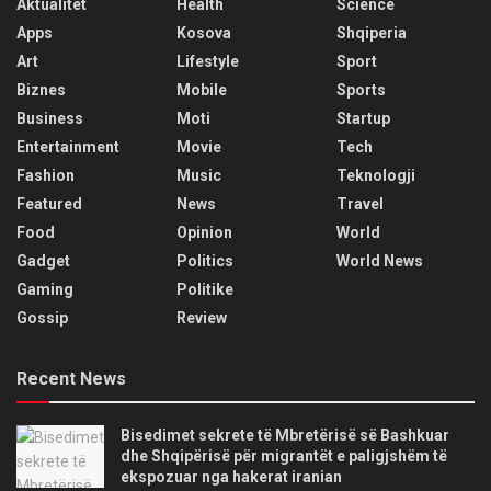
Aktualitet
Health
Science
Apps
Kosova
Shqiperia
Art
Lifestyle
Sport
Biznes
Mobile
Sports
Business
Moti
Startup
Entertainment
Movie
Tech
Fashion
Music
Teknologji
Featured
News
Travel
Food
Opinion
World
Gadget
Politics
World News
Gaming
Politike
Gossip
Review
Recent News
Bisedimet sekrete të Mbretërisë së Bashkuar
dhe Shqipërisë për migrantët e paligjshëm të
ekspozuar nga hakerat iranian