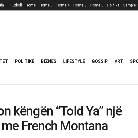
la 1
Futboll
Home
Home 3
Home 4
Home 5
Home 6
Politika
Sample 
TET
POLITIKE
BIZNES
LIFESTYLE
GOSSIP
ART
SP
on këngën “Told Ya” një
 me French Montana