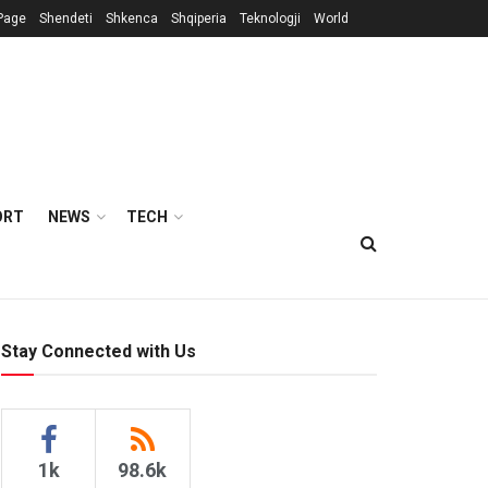
Page
Shendeti
Shkenca
Shqiperia
Teknologji
World
ORT
NEWS
TECH
Stay Connected with Us
1k
98.6k