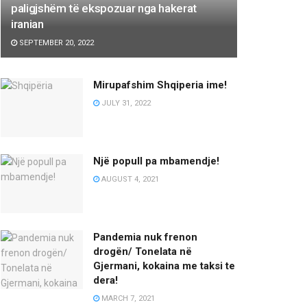
paligjshëm të ekspozuar nga hakerat
iranian
SEPTEMBER 20, 2022
Mirupafshim Shqiperia ime!
JULY 31, 2022
Një popull pa mbamendje!
AUGUST 4, 2021
Pandemia nuk frenon
drogën/ Tonelata në
Gjermani, kokaina me taksi te
dera!
MARCH 7, 2021