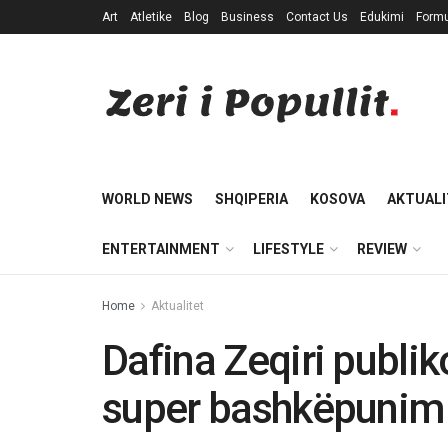
Art
Atletike
Blog
Business
Contact Us
Edukimi
Formu
WORLD NEWS
SHQIPERIA
KOSOVA
AKTUALI
ENTERTAINMENT
LIFESTYLE
REVIEW
Home
Aktualitet
Dafina Zeqiri publik
super bashkëpunim