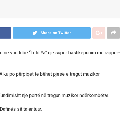
Share on Twitter
ar në you tube “Told Ya” një super bashkëpunim me rapper-
 ku po përpiqet të bëhet pjesë e tregut muzikor
rfundimisht një portë në tregun muzikor ndërkombëtar.
Dafinës së talentuar.