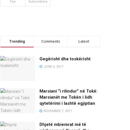
Fan
Subscribers
Trending
Comments
Latest
Gegërisht dhe toskërisht
JUNE 6, 2017
Marsiani “i rilindur” në Tokë:
Marsianët me Tokën i lidh
qytetërimi i lashtë egjiptian
NOVEMBER 7, 2017
Dhjetë mbiemrat më të