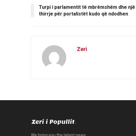
e
n
n
w
e
e
Turpi i parlamentit të mbrëmshëm dhe një
w
w
w
i
thirrje për portalistët kudo që ndodhen
w
w
n
i
i
d
n
n
o
d
d
w
o
o
)
w
w
)
)
Zeri
We bring you the latest news