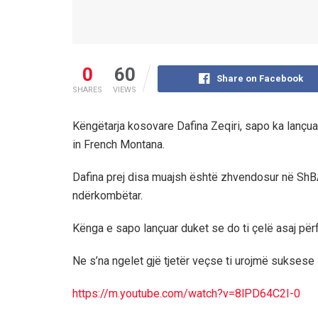
0
60
Share on Facebook
SHARES
VIEWS
Këngëtarja kosovare Dafina Zeqiri, sapo ka lançu
in French Montana.
Dafina prej disa muajsh është zhvendosur në ShBA
ndërkombëtar.
Kënga e sapo lançuar duket se do ti çelë asaj pë
Ne s’na ngelet gjë tjetër veçse ti urojmë suksese 
https://m.youtube.com/watch?v=8lPD64C2I-0