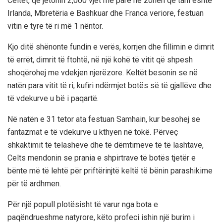
Celtët, që jetonin 2,000 vjet më parë në zonën që tani është
Irlanda, Mbretëria e Bashkuar dhe Franca veriore, festuan
vitin e tyre të ri më 1 nëntor.
Kjo ditë shënonte fundin e verës, korrjen dhe fillimin e dimrit
të errët, dimrit të ftohtë, në një kohë të vitit që shpesh
shoqërohej me vdekjen njerëzore. Keltët besonin se në
natën para vitit të ri, kufiri ndërmjet botës së të gjallëve dhe
të vdekurve u bë i paqartë.
Në natën e 31 tetor ata festuan Samhain, kur besohej se
fantazmat e të vdekurve u kthyen në tokë. Përveç
shkaktimit të telasheve dhe të dëmtimeve të të lashtave,
Celts mendonin se prania e shpirtrave të botës tjetër e
bënte më të lehtë për priftërinjtë keltë të bënin parashikime
për të ardhmen.
Për një popull plotësisht të varur nga bota e
paqëndrueshme natyrore, këto profeci ishin një burim i