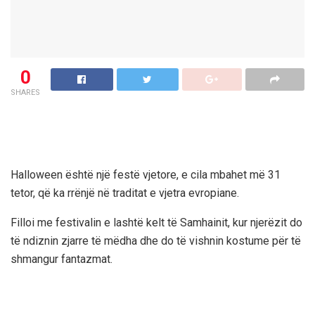
0
SHARES
Halloween është një festë vjetore, e cila mbahet më 31
tetor, që ka rrënjë në traditat e vjetra evropiane.
Filloi me festivalin e lashtë kelt të Samhainit, kur njerëzit do
të ndiznin zjarre të mëdha dhe do të vishnin kostume për të
shmangur fantazmat.