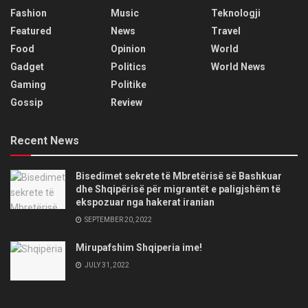
Fashion
Music
Teknologji
Featured
News
Travel
Food
Opinion
World
Gadget
Politics
World News
Gaming
Politike
Gossip
Review
Recent News
Bisedimet sekrete të Mbretërisë së Bashkuar
dhe Shqipërisë për migrantët e paligjshëm të
ekspozuar nga hakerat iranian
SEPTEMBER 20, 2022
Mirupafshim Shqiperia ime!
JULY 31, 2022