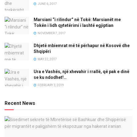
JUNE 6, 2017
Marsiani “i rilindur” në Tokë: Marsianët me
Tokën i lidh qytetërimi i lashtë egjiptian
NOVEMBER 7, 2017
Dhjetë mbiemrat më të përhapur në Kosovë dhe
Shqipëri
MAY 22, 2017
Ura e Vashës, një xhevahir i rrallë, që pak e dinë
se ku ndodhet!…
FEBRUARY 3, 2019
Recent News