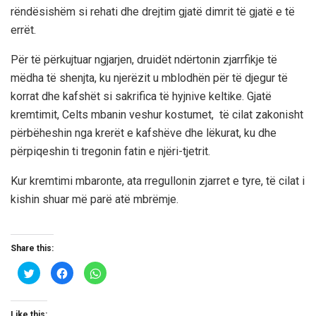
rëndësishëm si rehati dhe drejtim gjatë dimrit të gjatë e të
errët.
Për të përkujtuar ngjarjen, druidët ndërtonin zjarrfikje të
mëdha të shenjta, ku njerëzit u mblodhën për të djegur të
korrat dhe kafshët si sakrifica të hyjnive keltike. Gjatë
kremtimit, Celts mbanin veshur kostumet, të cilat zakonisht
përbëheshin nga krerët e kafshëve dhe lëkurat, ku dhe
përpiqeshin ti tregonin fatin e njëri-tjetrit.
Kur kremtimi mbaronte, ata rregullonin zjarret e tyre, të cilat i
kishin shuar më parë atë mbrëmje.
Share this:
C
C
C
l
l
l
i
i
i
c
c
c
k
k
k
t
t
t
Like this: