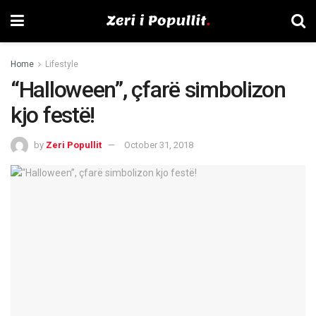
Home
Lifestyle
“Halloween”, çfarë simbolizon
kjo festë!
by
Zeri Popullit
October 31, 2018