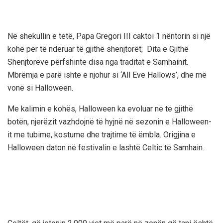
Në shekullin e tetë, Papa Gregori III caktoi 1 nëntorin si një
kohë për të nderuar të gjithë shenjtorët; Dita e Gjithë
Shenjtorëve përfshinte disa nga traditat e Samhainit.
Mbrëmja e parë ishte e njohur si ‘All Eve Hallows’, dhe më
vonë si Halloween.
Me kalimin e kohës, Halloween ka evoluar në të gjithë
botën, njerëzit vazhdojnë të hyjnë në sezonin e Halloween-
it me tubime, kostume dhe trajtime të ëmbla. Origjina e
Halloween daton në festivalin e lashtë Celtic të Samhain.