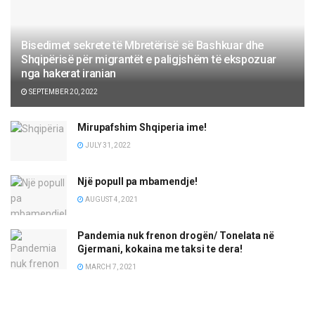
Bisedimet sekrete të Mbretërisë së Bashkuar dhe
Shqipërisë për migrantët e paligjshëm të ekspozuar
nga hakerat iranian
SEPTEMBER 20, 2022
Mirupafshim Shqiperia ime!
JULY 31, 2022
Një popull pa mbamendje!
AUGUST 4, 2021
Pandemia nuk frenon drogën/ Tonelata në
Gjermani, kokaina me taksi te dera!
MARCH 7, 2021