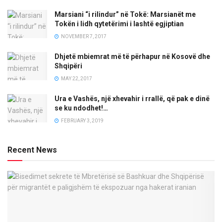
Marsiani “i rilindur” në Tokë: Marsianët me
Tokën i lidh qytetërimi i lashtë egjiptian
NOVEMBER 7, 2017
Dhjetë mbiemrat më të përhapur në Kosovë dhe
Shqipëri
MAY 22, 2017
Ura e Vashës, një xhevahir i rrallë, që pak e dinë
se ku ndodhet!…
FEBRUARY 3, 2019
Recent News