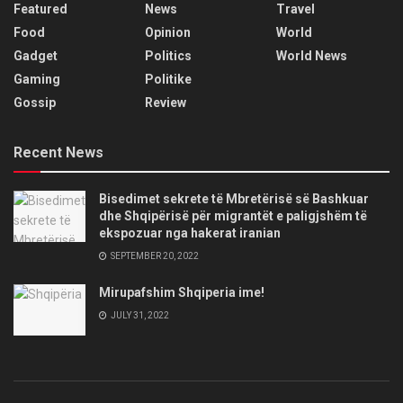
Featured
News
Travel
Food
Opinion
World
Gadget
Politics
World News
Gaming
Politike
Gossip
Review
Recent News
Bisedimet sekrete të Mbretërisë së Bashkuar
dhe Shqipërisë për migrantët e paligjshëm të
ekspozuar nga hakerat iranian
SEPTEMBER 20, 2022
Mirupafshim Shqiperia ime!
JULY 31, 2022