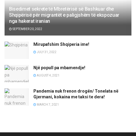
Bisedimet sekrete të Mbretërisë së Bashkuar dhe
Shqipërisë për migrantët e paligjshëm të ekspozuar
nga hakerat iranian
SEPTEMBER 20, 2022
Mirupafshim Shqiperia ime!
JULY 31, 2022
Një popull pa mbamendje!
AUGUST 4, 2021
Pandemia nuk frenon drogën/ Tonelata në
Gjermani, kokaina me taksi te dera!
MARCH 7, 2021