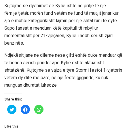
Kujtojmë se dyshimet se Kylie ishte në pritje të një
fëmije tjetër, morën fund vetëm në fund të muajit janar kur
ajo e mohoi kategorikisht lajmin për një shtatzani të dytë.
Sapo fansat e menduan këtë kapitull të mbyllur
momentalisht për 21-vjeçaren, Kylie i hedh sërish zjarr
benzinës.
Ndjekësit janë në dilemë nëse çifti është duke menduar që
të bëhen sërish prindër apo Kylie është aktualisht
shtatzënë. Kujtojmë se vajza e tyre Stormi festoi 1-vjetorin
vetëm dy ditë më parë, në një festë gjigande, ku nuk
munguan dhuratat luksoze.
Share this:
C
C
C
l
l
l
i
i
i
c
c
c
k
k
k
t
t
t
Like this: