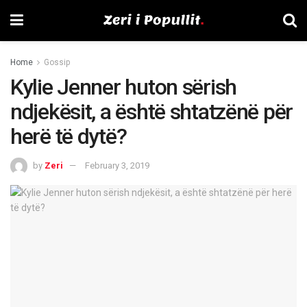
Home
Gossip
Kylie Jenner huton sërish
ndjekësit, a është shtatzënë për
herë të dytë?
by
Zeri
February 3, 2019