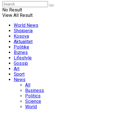
No Result
View All Result
World News
Shqiperia
Kosova
Aktualitet
Politike
Biznes
Lifestyle
Gossip
Art
Sport
News
All
Business
Politics
Science
World