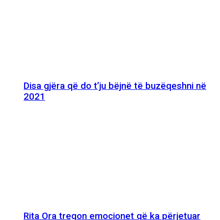
Disa gjëra që do t’ju bëjnë të buzëqeshni në
2021
Rita Ora tregon emocionet që ka përjetuar