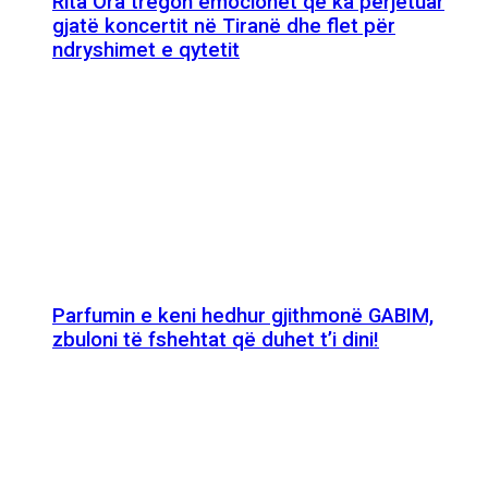
Rita Ora tregon emocionet që ka përjetuar
gjatë koncertit në Tiranë dhe flet për
ndryshimet e qytetit
Parfumin e keni hedhur gjithmonë GABIM,
zbuloni të fshehtat që duhet t’i dini!