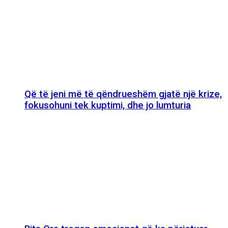
Që të jeni më të qëndrueshëm gjatë një krize,
fokusohuni tek kuptimi, dhe jo lumturia