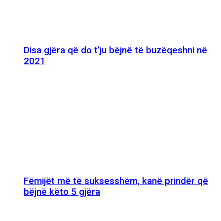
Disa gjëra që do t’ju bëjnë të buzëqeshni në
2021
Fëmijët më të suksesshëm, kanë prindër që
bëjnë këto 5 gjëra