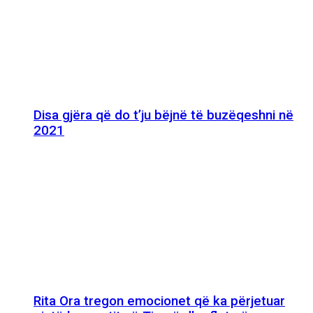
Disa gjëra që do t’ju bëjnë të buzëqeshni në
2021
Rita Ora tregon emocionet që ka përjetuar