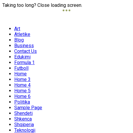
Taking too long? Close loading screen.
Art
Atletike
Blog
Business
Contact Us
Edukimi
Formula 1
Futboll
Home
Home 3
Home 4
Home 5
Home 6
Politika
Sample Page
Shendeti
Shkenca
Shqiperia
Teknologji