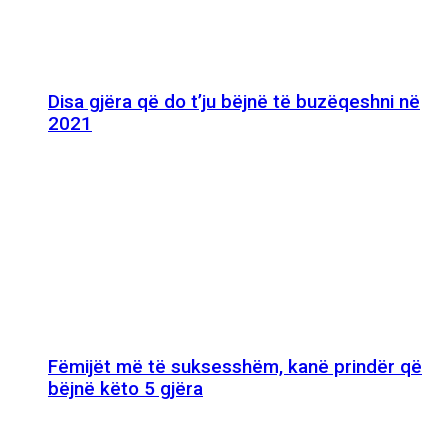
Disa gjëra që do t’ju bëjnë të buzëqeshni në
2021
Fëmijët më të suksesshëm, kanë prindër që
bëjnë këto 5 gjëra