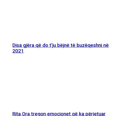
Disa gjëra që do t’ju bëjnë të buzëqeshni në
2021
Rita Ora tregon emocionet që ka përjetuar