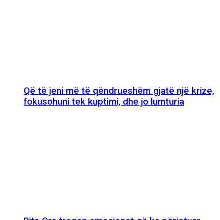
Që të jeni më të qëndrueshëm gjatë një krize,
fokusohuni tek kuptimi, dhe jo lumturia