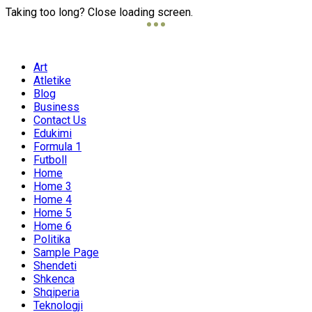
Taking too long? Close loading screen.
Art
Atletike
Blog
Business
Contact Us
Edukimi
Formula 1
Futboll
Home
Home 3
Home 4
Home 5
Home 6
Politika
Sample Page
Shendeti
Shkenca
Shqiperia
Teknologji