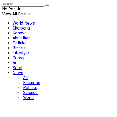
No Result
View All Result
World News
Shqiperia
Kosova
Aktualitet
Politike
Biznes
Lifestyle
Gossip
Art
Sport
News
All
Business
Politics
Science
World