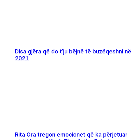
Disa gjëra që do t’ju bëjnë të buzëqeshni në
2021
Rita Ora tregon emocionet që ka përjetuar