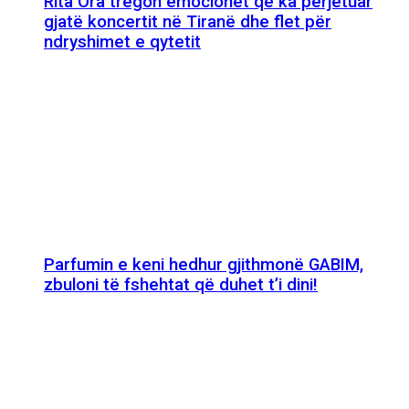
Rita Ora tregon emocionet që ka përjetuar
gjatë koncertit në Tiranë dhe flet për
ndryshimet e qytetit
Parfumin e keni hedhur gjithmonë GABIM,
zbuloni të fshehtat që duhet t’i dini!