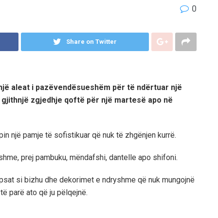
0
Share on Twitter
jë aleat i pazëvendësueshëm për të ndërtuar një
jithnjë zgjedhje qoftë për një martesë apo në
n një pamje të sofistikuar që nuk të zhgënjen kurrë.
shme, prej pambuku, mëndafshi, dantelle apo shifoni.
 kopsat si bizhu dhe dekorimet e ndryshme që nuk mungojnë
 të parë ato që ju pëlqejnë.