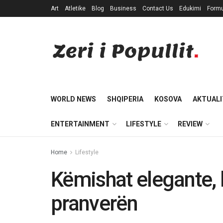
Art
Atletike
Blog
Business
Contact Us
Edukimi
Formu
WORLD NEWS
SHQIPERIA
KOSOVA
AKTUALI
ENTERTAINMENT
LIFESTYLE
REVIEW
Home
Lifestyle
Këmishat elegante, l
pranverën