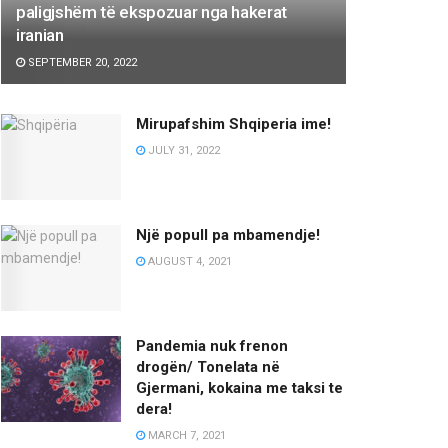
paligjshëm të ekspozuar nga hakerat
iranian
SEPTEMBER 20, 2022
Mirupafshim Shqiperia ime!
JULY 31, 2022
Një popull pa mbamendje!
AUGUST 4, 2021
Pandemia nuk frenon
drogën/ Tonelata në
Gjermani, kokaina me taksi te
dera!
MARCH 7, 2021