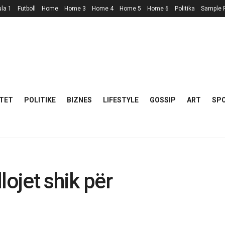
la 1
Futboll
Home
Home 3
Home 4
Home 5
Home 6
Politika
Sample 
TET
POLITIKE
BIZNES
LIFESTYLE
GOSSIP
ART
SP
lojet shik për