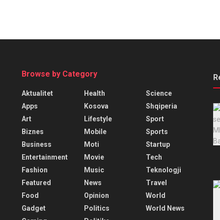
Browse by Category
R
Aktualitet
Health
Science
Apps
Kosova
Shqiperia
Art
Lifestyle
Sport
Biznes
Mobile
Sports
Business
Moti
Startup
Entertainment
Movie
Tech
Fashion
Music
Teknologji
Featured
News
Travel
Food
Opinion
World
Gadget
Politics
World News