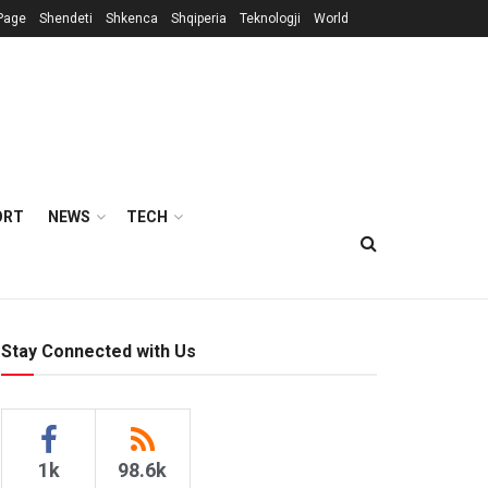
Page
Shendeti
Shkenca
Shqiperia
Teknologji
World
ORT
NEWS
TECH
Stay Connected with Us
1k
98.6k