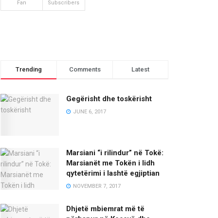
Fan
Subscribers
Trending
Comments
Latest
Gegërisht dhe toskërisht
JUNE 6, 2017
Marsiani “i rilindur” në Tokë:
Marsianët me Tokën i lidh
qytetërimi i lashtë egjiptian
NOVEMBER 7, 2017
Dhjetë mbiemrat më të