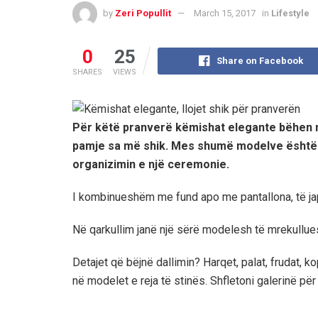
by
Zeri Popullit
March 15, 2017
in
Lifestyle
0
25
Share on Facebook
SHARES
VIEWS
Për këtë pranverë këmishat elegante bëhen n
pamje sa më shik. Mes shumë modelve është g
organizimin e një ceremonie.
I kombinueshëm me fund apo me pantallona, të japi
Në qarkullim janë një sërë modelesh të mrekullue
Detajet që bëjnë dallimin? Harqet, palat, frudat,
në modelet e reja të stinës. Shfletoni galerinë për