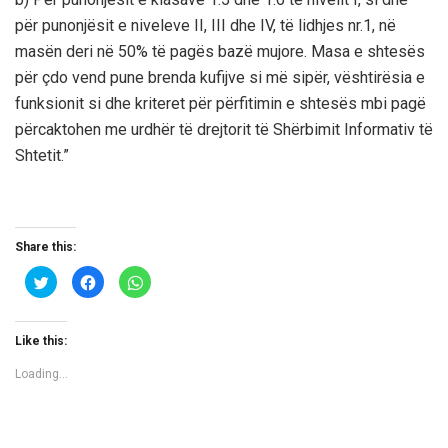
për punonjësit e niveleve II, III dhe IV, të lidhjes nr.1, në
masën deri në 50% të pagës bazë mujore. Masa e shtesës
për çdo vend pune brenda kufijve si më sipër, vështirësia e
funksionit si dhe kriteret për përfitimin e shtesës mbi pagë
përcaktohen me urdhër të drejtorit të Shërbimit Informativ të
Shtetit.”
Share this:
C
C
C
l
l
l
i
i
i
c
c
c
k
k
k
t
t
t
Like this:
o
o
o
s
s
s
h
h
h
Loading...
a
a
a
r
r
r
e
e
e
o
o
o
n
n
n
T
F
W