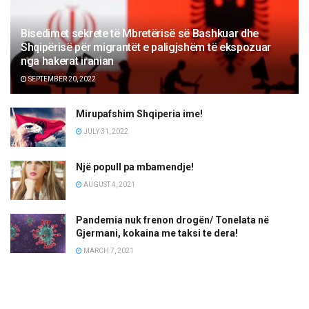
Bisedimet sekrete të Mbretërisë së Bashkuar dhe
Shqipërisë për migrantët e paligjshëm të ekspozuar
nga hakerat iranian
SEPTEMBER 20, 2022
Mirupafshim Shqiperia ime!
JULY 31, 2022
Një popull pa mbamendje!
AUGUST 4, 2021
Pandemia nuk frenon drogën/ Tonelata në
Gjermani, kokaina me taksi te dera!
MARCH 7, 2021