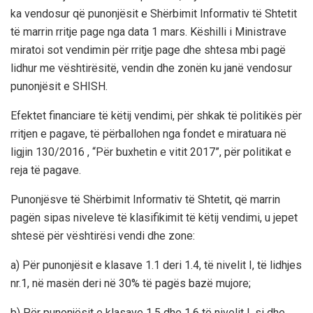
ka vendosur që punonjësit e Shërbimit Informativ të Shtetit
të marrin rritje page nga data 1 mars. Këshilli i Ministrave
miratoi sot vendimin për rritje page dhe shtesa mbi pagë
lidhur me vështirësitë, vendin dhe zonën ku janë vendosur
punonjësit e SHISH.
Efektet financiare të këtij vendimi, për shkak të politikës për
rritjen e pagave, të përballohen nga fondet e miratuara në
ligjin 130/2016 , “Për buxhetin e vitit 2017”, për politikat e
reja të pagave.
Punonjësve të Shërbimit Informativ të Shtetit, që marrin
pagën sipas niveleve të klasifikimit të këtij vendimi, u jepet
shtesë për vështirësi vendi dhe zone:
a) Për punonjësit e klasave 1.1 deri 1.4, të nivelit I, të lidhjes
nr.1, në masën deri në 30% të pagës bazë mujore;
b) Për punonjësit e klasave 1.5 dhe 1.6 të nivelit I, si dhe