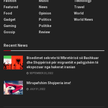
Fashion
Music
Teknologji
Featured
News
Travel
Food
Opinion
World
Gadget
Politics
World News
Gaming
Politike
Gossip
Review
Recent News
Bisedimet sekrete të Mbretërisë së Bashkuar
dhe Shqipërisë për migrantët e paligjshëm të
ekspozuar nga hakerat iranian
SEPTEMBER 20, 2022
Mirupafshim Shqiperia ime!
JULY 31, 2022