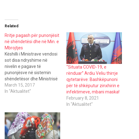
w
a
h
i
c
a
t
e
t
t
b
s
e
o
A
r
o
p
(
k
p
Related
O
(
(
p
O
O
Rritje pagash për punonjësit
e
p
p
n
e
e
në shëndetësi dhe në Min. e
s
n
n
Mbrojtjes
i
s
s
n
i
i
Këshilli i Ministrave vendosi
n
n
n
e
n
n
sot disa ndryshime në
w
e
e
nivelin e pagave të
w
w
w
“Situata COVID-19, e
i
w
w
punonjësve në sistemin
rënduar” Ardiu Veliu thirrje
n
i
i
d
n
n
shëndetësor dhe Ministrisë
qytetarëve: Bashkëpunoni
o
d
d
së Mbrojtjes. Për natyrën e
March 15, 2017
w
o
o
për të shkëputur zinxhirin e
)
w
w
veçantë të punës, mjekët e
In "Aktualitet"
infektimeve, mbani maska!
)
)
spitaleve në shërbimin e
February 8, 2021
Urgjencës, Reanimacionit,
In "Aktualitet"
Hemodinamikës, në njësinë
e aksidenteve cerebrale si
dhe mjekët neonatë,
përfitojnë një shtesë prej 18
000…