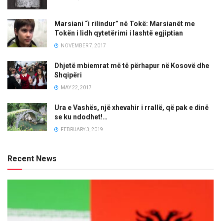
Marsiani “i rilindur” në Tokë: Marsianët me
Tokën i lidh qytetërimi i lashtë egjiptian
NOVEMBER 7, 2017
Dhjetë mbiemrat më të përhapur në Kosovë dhe
Shqipëri
MAY 22, 2017
Ura e Vashës, një xhevahir i rrallë, që pak e dinë
se ku ndodhet!…
FEBRUARY 3, 2019
Recent News