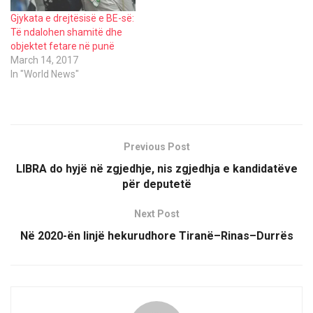
Gjykata e drejtësisë e BE-së:
Të ndalohen shamitë dhe
objektet fetare në punë
March 14, 2017
In "World News"
Previous Post
LIBRA do hyjë në zgjedhje, nis zgjedhja e kandidatëve
për deputetë
Next Post
Në 2020-ën linjë hekurudhore Tiranë–Rinas–Durrës