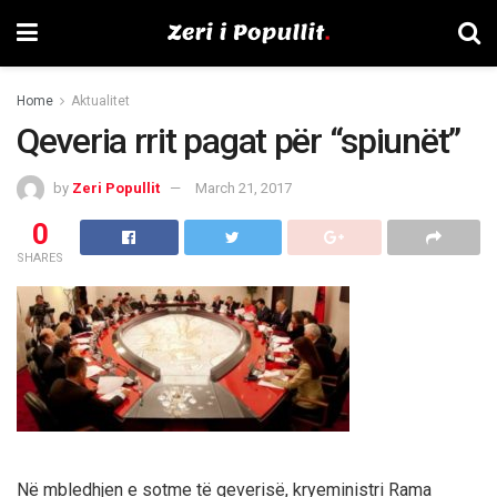
Home
Aktualitet
Qeveria rrit pagat për “spiunët”
by
Zeri Popullit
March 21, 2017
0
SHARES
Në mbledhjen e sotme të qeverisë, kryeministri Rama