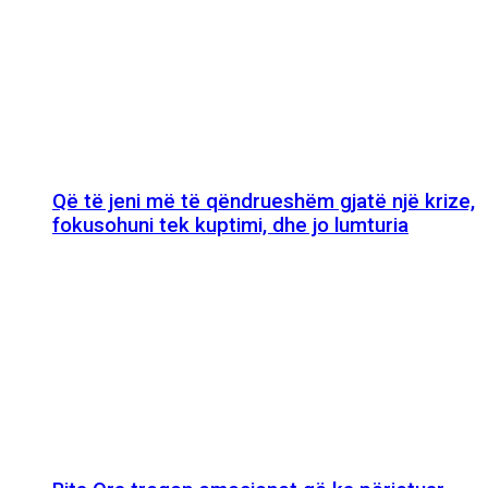
Që të jeni më të qëndrueshëm gjatë një krize,
fokusohuni tek kuptimi, dhe jo lumturia