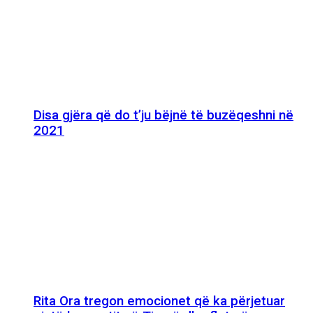
Disa gjëra që do t’ju bëjnë të buzëqeshni në
2021
Rita Ora tregon emocionet që ka përjetuar