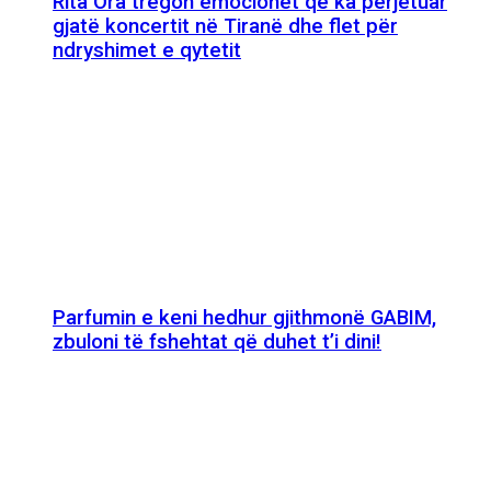
Rita Ora tregon emocionet që ka përjetuar
gjatë koncertit në Tiranë dhe flet për
ndryshimet e qytetit
Parfumin e keni hedhur gjithmonë GABIM,
zbuloni të fshehtat që duhet t’i dini!