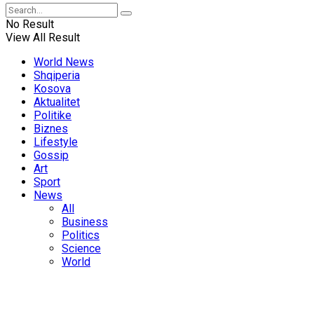
No Result
View All Result
World News
Shqiperia
Kosova
Aktualitet
Politike
Biznes
Lifestyle
Gossip
Art
Sport
News
All
Business
Politics
Science
World