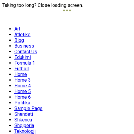
Taking too long? Close loading screen.
Art
Atletike
Blog
Business
Contact Us
Edukimi
Formula 1
Futboll
Home
Home 3
Home 4
Home 5
Home 6
Politika
Sample Page
Shendeti
Shkenca
Shqiperia
Teknologji