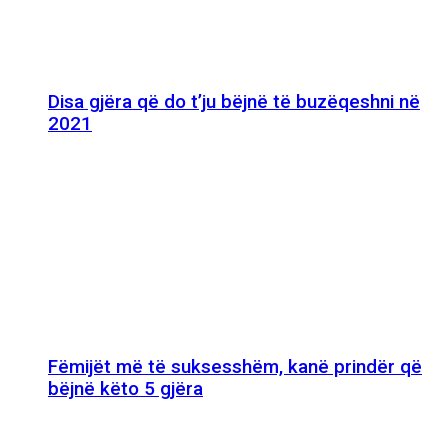
Disa gjëra që do t’ju bëjnë të buzëqeshni në
2021
Fëmijët më të suksesshëm, kanë prindër që
bëjnë këto 5 gjëra