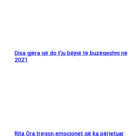
Disa gjëra që do t’ju bëjnë të buzëqeshni në
2021
Rita Ora tregon emocionet që ka përjetuar