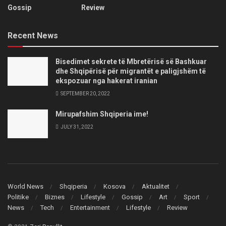
Gossip
Review
Recent News
Bisedimet sekrete të Mbretërisë së Bashkuar
dhe Shqipërisë për migrantët e paligjshëm të
ekspozuar nga hakerat iranian
SEPTEMBER 20, 2022
Mirupafshim Shqiperia ime!
JULY 31, 2022
World News
Shqiperia
Kosova
Aktualitet
Politike
Biznes
Lifestyle
Gossip
Art
Sport
News
Tech
Entertainment
Lifestyle
Review