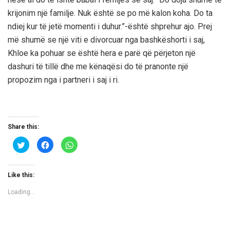
krijonim një familje. Nuk është se po më kalon koha. Do ta
ndiej kur të jetë momenti i duhur.”-është shprehur ajo. Prej
më shumë se një viti e divorcuar nga bashkëshorti i saj,
Khloe ka pohuar se është hera e parë që përjeton një
dashuri të tillë dhe me kënaqësi do të pranonte një
propozim nga i partneri i saj i ri.
Share this:
C
C
C
l
l
l
i
i
i
c
c
c
k
k
k
t
t
t
Like this:
o
o
o
s
s
s
h
h
h
Loading...
a
a
a
r
r
r
e
e
e
o
o
o
n
n
n
T
F
W