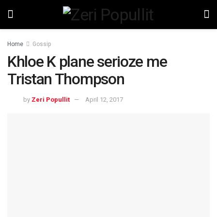
Home
Gossip
Khloe K plane serioze me
Tristan Thompson
by
Zeri Popullit
April 12, 2017