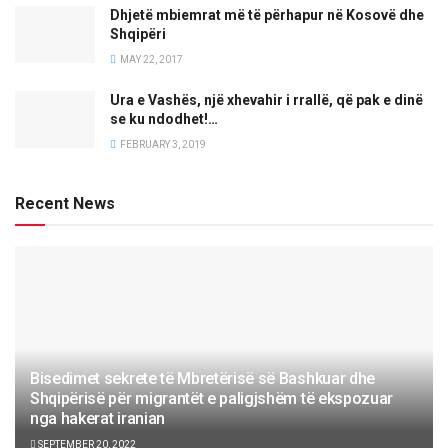
Dhjetë mbiemrat më të përhapur në Kosovë dhe
Shqipëri
MAY 22, 2017
Ura e Vashës, një xhevahir i rrallë, që pak e dinë
se ku ndodhet!…
FEBRUARY 3, 2019
Recent News
Bisedimet sekrete të Mbretërisë së Bashkuar dhe
Shqipërisë për migrantët e paligjshëm të ekspozuar
nga hakerat iranian
SEPTEMBER 20, 2022