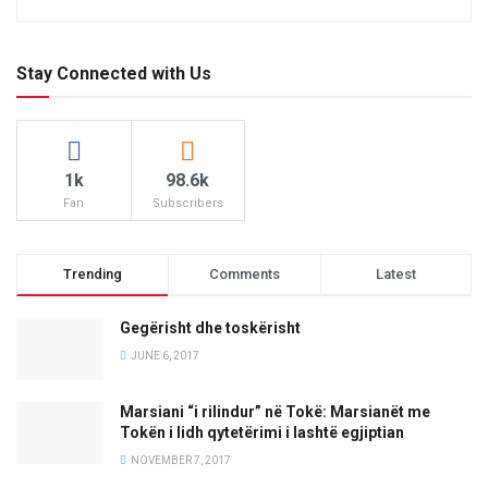
Stay Connected with Us
1k
98.6k
Fan
Subscribers
Trending
Comments
Latest
Gegërisht dhe toskërisht
JUNE 6, 2017
Marsiani “i rilindur” në Tokë: Marsianët me
Tokën i lidh qytetërimi i lashtë egjiptian
NOVEMBER 7, 2017