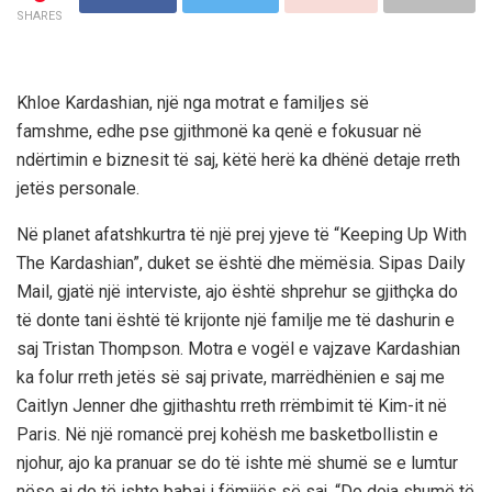
SHARES
Khloe Kardashian, një nga motrat e familjes së
famshme, edhe pse gjithmonë ka qenë e fokusuar në
ndërtimin e biznesit të saj, këtë herë ka dhënë detaje rreth
jetës personale.
Në planet afatshkurtra të një prej yjeve të “Keeping Up With
The Kardashian”, duket se është dhe mëmësia. Sipas Daily
Mail, gjatë një interviste, ajo është shprehur se gjithçka do
të donte tani është të krijonte një familje me të dashurin e
saj Tristan Thompson. Motra e vogël e vajzave Kardashian
ka folur rreth jetës së saj private, marrëdhënien e saj me
Caitlyn Jenner dhe gjithashtu rreth rrëmbimit të Kim-it në
Paris. Në një romancë prej kohësh me basketbollistin e
njohur, ajo ka pranuar se do të ishte më shumë se e lumtur
nëse ai do të ishte babai i fëmijës së saj. “Do doja shumë të