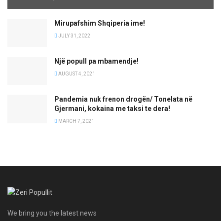
Mirupafshim Shqiperia ime!
JULY 31, 2022
Një popull pa mbamendje!
AUGUST 4, 2021
Pandemia nuk frenon drogën/ Tonelata në
Gjermani, kokaina me taksi te dera!
MARCH 7, 2021
We bring you the latest news