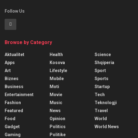
Follow Us
Browse by Category
Aktualitet
Health
Science
Apps
Kosova
Shqiperia
Art
Lifestyle
Sport
Biznes
Mobile
Sports
Business
Moti
Startup
Entertainment
Movie
Tech
Fashion
Music
Teknologji
Featured
News
Travel
Food
Opinion
World
Gadget
Politics
World News
Gaming
Politike