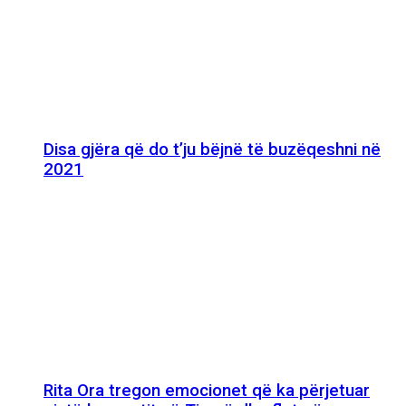
Disa gjëra që do t’ju bëjnë të buzëqeshni në
2021
Rita Ora tregon emocionet që ka përjetuar