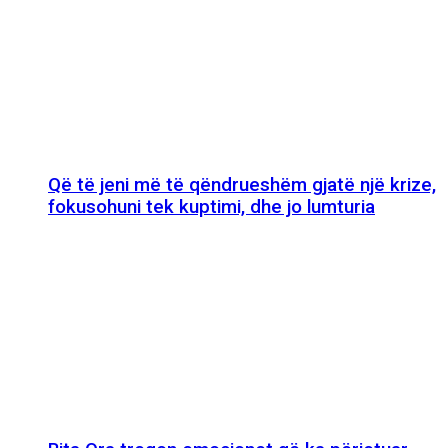
Që të jeni më të qëndrueshëm gjatë një krize,
fokusohuni tek kuptimi, dhe jo lumturia