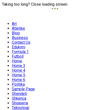
Taking too long? Close loading screen.
Art
Atletike
Blog
Business
Contact Us
Edukimi
Formula 1
Futboll
Home
Home 3
Home 4
Home 5
Home 6
Politika
Sample Page
Shendeti
Shkenca
Shqiperia
Teknologji