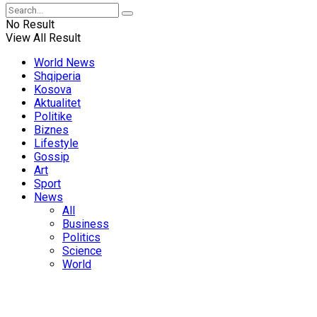
No Result
View All Result
World News
Shqiperia
Kosova
Aktualitet
Politike
Biznes
Lifestyle
Gossip
Art
Sport
News
All
Business
Politics
Science
World