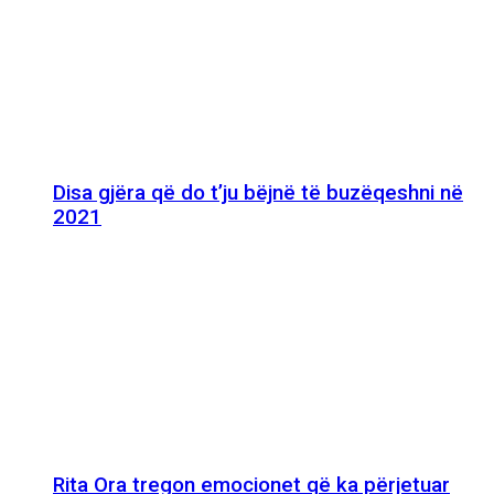
Disa gjëra që do t’ju bëjnë të buzëqeshni në
2021
Rita Ora tregon emocionet që ka përjetuar