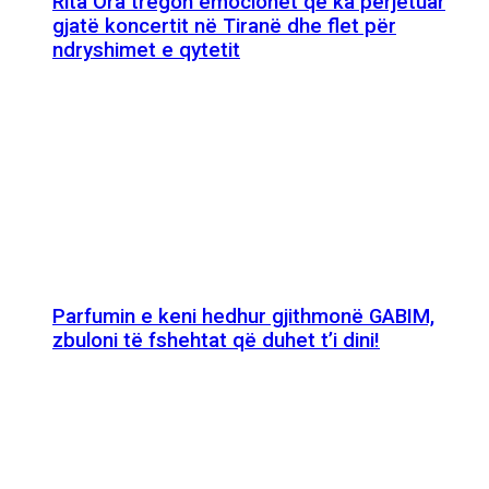
Rita Ora tregon emocionet që ka përjetuar
gjatë koncertit në Tiranë dhe flet për
ndryshimet e qytetit
Parfumin e keni hedhur gjithmonë GABIM,
zbuloni të fshehtat që duhet t’i dini!