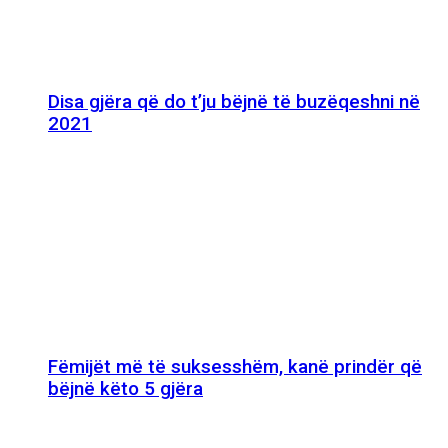
Disa gjëra që do t’ju bëjnë të buzëqeshni në
2021
Fëmijët më të suksesshëm, kanë prindër që
bëjnë këto 5 gjëra