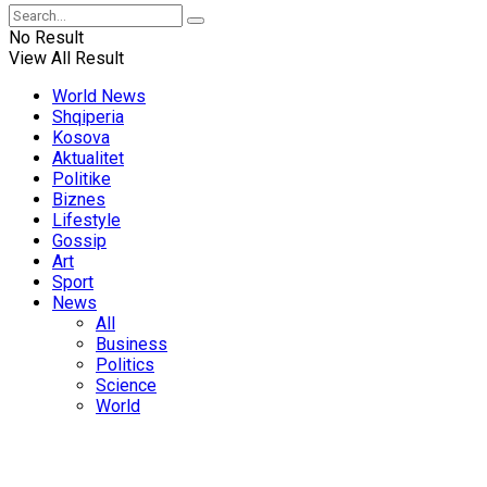
No Result
View All Result
World News
Shqiperia
Kosova
Aktualitet
Politike
Biznes
Lifestyle
Gossip
Art
Sport
News
All
Business
Politics
Science
World