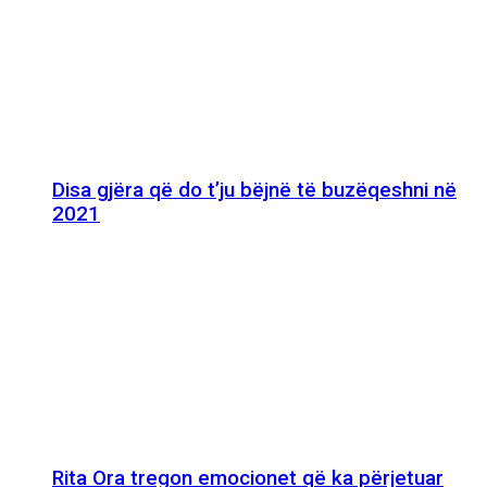
Disa gjëra që do t’ju bëjnë të buzëqeshni në
2021
Rita Ora tregon emocionet që ka përjetuar