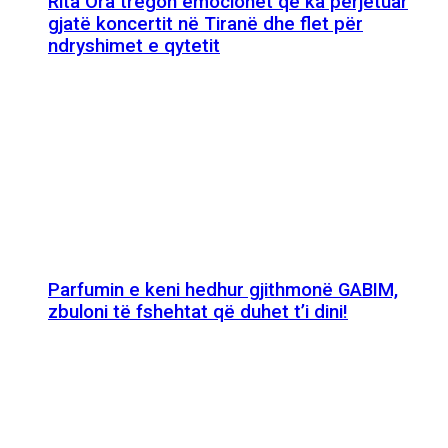
Rita Ora tregon emocionet që ka përjetuar
gjatë koncertit në Tiranë dhe flet për
ndryshimet e qytetit
Parfumin e keni hedhur gjithmonë GABIM,
zbuloni të fshehtat që duhet t’i dini!