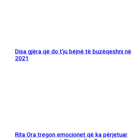
Disa gjëra që do t’ju bëjnë të buzëqeshni në
2021
Rita Ora tregon emocionet që ka përjetuar