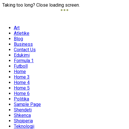
Taking too long? Close loading screen.
Art
Atletike
Blog
Business
Contact Us
Edukimi
Formula 1
Futboll
Home
Home 3
Home 4
Home 5
Home 6
Politika
Sample Page
Shendeti
Shkenca
Shqiperia
Teknologji