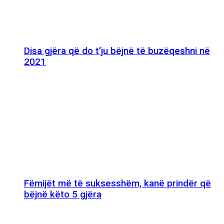
Disa gjëra që do t’ju bëjnë të buzëqeshni në
2021
Fëmijët më të suksesshëm, kanë prindër që
bëjnë këto 5 gjëra