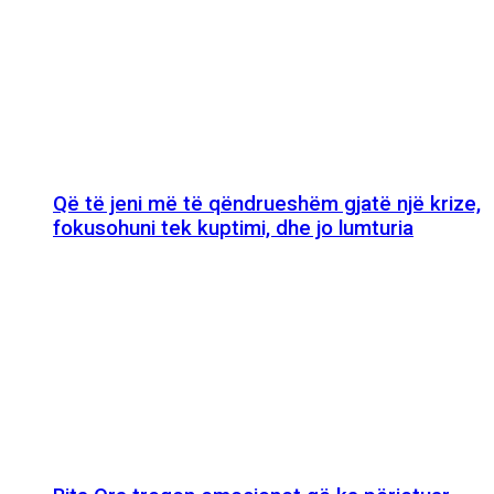
Që të jeni më të qëndrueshëm gjatë një krize,
fokusohuni tek kuptimi, dhe jo lumturia