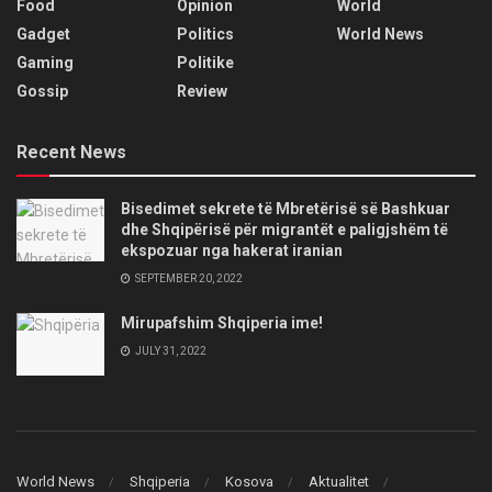
Food
Opinion
World
Gadget
Politics
World News
Gaming
Politike
Gossip
Review
Recent News
Bisedimet sekrete të Mbretërisë së Bashkuar
dhe Shqipërisë për migrantët e paligjshëm të
ekspozuar nga hakerat iranian
SEPTEMBER 20, 2022
Mirupafshim Shqiperia ime!
JULY 31, 2022
World News
Shqiperia
Kosova
Aktualitet