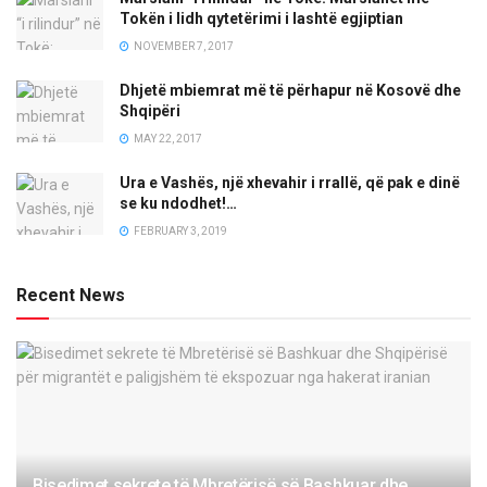
Tokën i lidh qytetërimi i lashtë egjiptian
NOVEMBER 7, 2017
Dhjetë mbiemrat më të përhapur në Kosovë dhe
Shqipëri
MAY 22, 2017
Ura e Vashës, një xhevahir i rrallë, që pak e dinë
se ku ndodhet!…
FEBRUARY 3, 2019
Recent News
Bisedimet sekrete të Mbretërisë së Bashkuar dhe