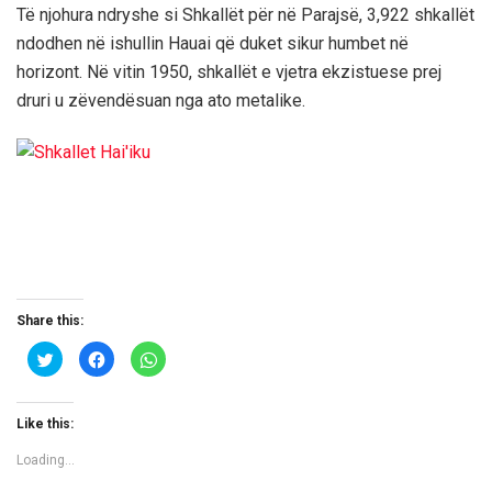
Të njohura ndryshe si Shkallët për në Parajsë, 3,922 shkallët
ndodhen në ishullin Hauai që duket sikur humbet në
horizont. Në vitin 1950, shkallët e vjetra ekzistuese prej
druri u zëvendësuan nga ato metalike.
Share this:
C
C
C
l
l
l
i
i
i
c
c
c
k
k
k
t
t
t
Like this:
o
o
o
s
s
s
h
h
h
Loading...
a
a
a
r
r
r