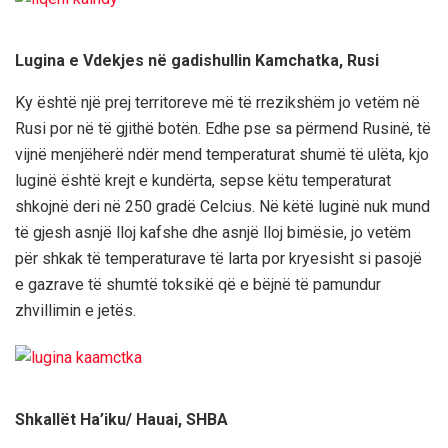
Lugina e Vdekjes në gadishullin Kamchatka, Rusi
Ky është një prej territoreve më të rrezikshëm jo vetëm në
Rusi por në të gjithë botën. Edhe pse sa përmend Rusinë, të
vijnë menjëherë ndër mend temperaturat shumë të ulëta, kjo
luginë është krejt e kundërta, sepse këtu temperaturat
shkojnë deri në 250 gradë Celcius. Në këtë luginë nuk mund
të gjesh asnjë lloj kafshe dhe asnjë lloj bimësie, jo vetëm
për shkak të temperaturave të larta por kryesisht si pasojë
e gazrave të shumtë toksikë që e bëjnë të pamundur
zhvillimin e jetës.
Shkallët Ha’iku/ Hauai, SHBA