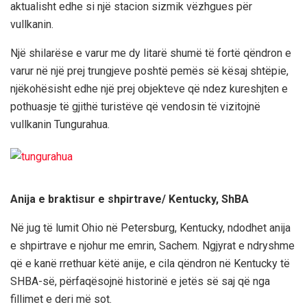
aktualisht edhe si një stacion sizmik vëzhgues për
vullkanin.
Një shilarëse e varur me dy litarë shumë të fortë qëndron e
varur në një prej trungjeve poshtë pemës së kësaj shtëpie,
njëkohësisht edhe një prej objekteve që ndez kureshjten e
pothuasje të gjithë turistëve që vendosin të vizitojnë
vullkanin Tungurahua.
Anija e braktisur e shpirtrave/ Kentucky, ShBA
Në jug të lumit Ohio në Petersburg, Kentucky, ndodhet anija
e shpirtrave e njohur me emrin, Sachem. Ngjyrat e ndryshme
që e kanë rrethuar këtë anije, e cila qëndron në Kentucky të
SHBA-së, përfaqësojnë historinë e jetës së saj që nga
fillimet e deri më sot.