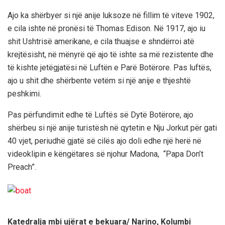
Ajo ka shërbyer si një anije luksoze në fillim të viteve 1902,
e cila ishte në pronësi të Thomas Edison. Në 1917, ajo iu
shit Ushtrisë amerikane, e cila thuajse e shndërroi atë
krejtësisht, në mënyrë që ajo të ishte sa më rezistente dhe
të kishte jetëgjatësi në Luftën e Parë Botërore. Pas luftës,
ajo u shit dhe shërbente vetëm si një anije e thjeshtë
peshkimi.
Pas përfundimit edhe të Luftës së Dytë Botërore, ajo
shërbeu si një anije turistësh në qytetin e Nju Jorkut për gati
40 vjet, periudhë gjatë së cilës ajo doli edhe një herë në
videoklipin e këngëtares së njohur Madona, “Papa Don’t
Preach”.
Katedralja mbi ujërat e bekuara/ Narino, Kolumbi