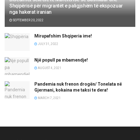
Shqipërisë për migrantët e paligjshëm të ekspozuar
nga hakerat iranian
SEPTEMBER 20, 2022
Mirupafshim Shqiperia ime!
JULY 31, 2022
Një popull pa mbamendje!
AUGUST 4, 2021
Pandemia nuk frenon drogën/ Tonelata në
Gjermani, kokaina me taksi te dera!
MARCH 7, 2021