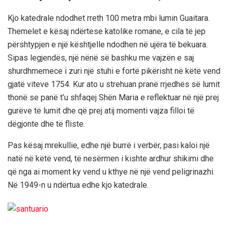
Kjo katedrale ndodhet rreth 100 metra mbi lumin Guaitara.
Themelet e kësaj ndërtese katolike romane, e cila të jep
përshtypjen e një kështjelle ndodhen në ujëra të bekuara.
Sipas legjendës, një nënë së bashku me vajzën e saj
shurdhmemece i zuri një stuhi e fortë pikërisht në këtë vend
gjatë viteve 1754. Kur ato u strehuan pranë rrjedhës së lumit
thonë se panë t’u shfaqej Shën Maria e reflektuar në një prej
gurëve të lumit dhe që prej atij momenti vajza filloi të
dëgjonte dhe të fliste.
Pas kësaj mrekullie, edhe një burrë i verbër, pasi kaloi një
natë në këtë vend, të nesërmen i kishte ardhur shikimi dhe
që nga ai moment ky vend u kthye në një vend peligrinazhi.
Në 1949-n u ndërtua edhe kjo katedrale.