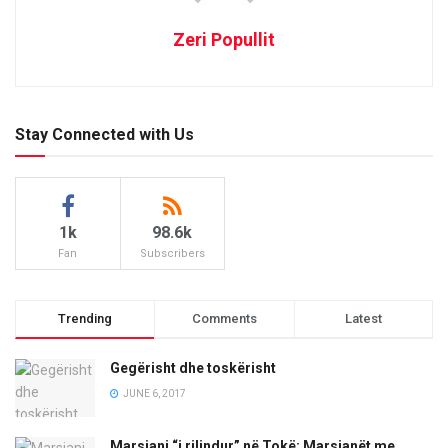
Zeri Popullit
Stay Connected with Us
1k
98.6k
Fan
Subscribers
Trending
Comments
Latest
Gegërisht dhe toskërisht
JUNE 6, 2017
Marsiani “i rilindur” në Tokë: Marsianët me