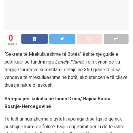
0
SHARES
“Sekrete të Mrekullueshme të Botës” është një guidë e
publikuar së fundmi nga
Lonely Planet
, i cili synon që t’u
tregojë turistëve kureshtarë, detaje në 360 gradë të disa
vendeve të mrekullueshme në botë, ekzistencën e të cilave
thuasje nuk e di askush.
Shtëpia për kukulla në lumin Drina/ Bajina Basta,
Bosnjë-Hercegovinë
Të lodhur nga zhurma e qytetit apo nga disa fqinjë që nuk
pushojnë kurrë së foluri? Ilaçi i shpëtimit për ju do të ishte