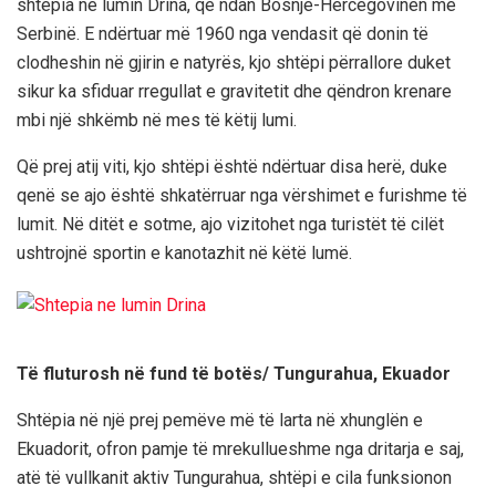
shtëpia në lumin Drina, që ndan Bosnjë-Hercegovinën me
Serbinë. E ndërtuar më 1960 nga vendasit që donin të
clodheshin në gjirin e natyrës, kjo shtëpi përrallore duket
sikur ka sfiduar rregullat e gravitetit dhe qëndron krenare
mbi një shkëmb në mes të këtij lumi.
Që prej atij viti, kjo shtëpi është ndërtuar disa herë, duke
qenë se ajo është shkatërruar nga vërshimet e furishme të
lumit. Në ditët e sotme, ajo vizitohet nga turistët të cilët
ushtrojnë sportin e kanotazhit në këtë lumë.
Të fluturosh në fund të botës/ Tungurahua, Ekuador
Shtëpia në një prej pemëve më të larta në xhunglën e
Ekuadorit, ofron pamje të mrekullueshme nga dritarja e saj,
atë të vullkanit aktiv Tungurahua, shtëpi e cila funksionon