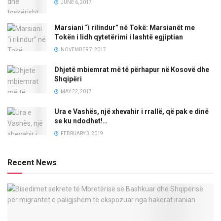
JUNE 6, 2017
Marsiani “i rilindur” në Tokë: Marsianët me
Tokën i lidh qytetërimi i lashtë egjiptian
NOVEMBER 7, 2017
Dhjetë mbiemrat më të përhapur në Kosovë dhe
Shqipëri
MAY 22, 2017
Ura e Vashës, një xhevahir i rrallë, që pak e dinë
se ku ndodhet!…
FEBRUARY 3, 2019
Recent News