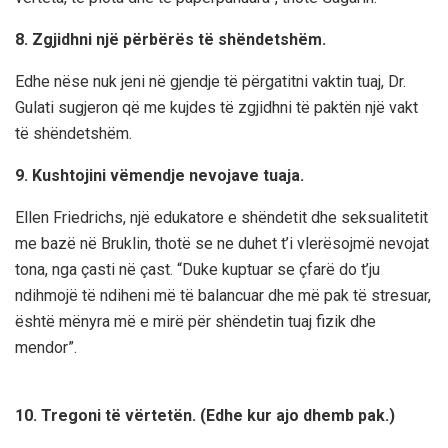
8. Zgjidhni një përbërës të shëndetshëm.
Edhe nëse nuk jeni në gjendje të përgatitni vaktin tuaj, Dr.
Gulati sugjeron që me kujdes të zgjidhni të paktën një vakt
të shëndetshëm.
9. Kushtojini vëmendje nevojave tuaja.
Ellen Friedrichs, një edukatore e shëndetit dhe seksualitetit
me bazë në Bruklin, thotë se ne duhet t’i vlerësojmë nevojat
tona, nga çasti në çast. “Duke kuptuar se çfarë do t’ju
ndihmojë të ndiheni më të balancuar dhe më pak të stresuar,
është mënyra më e mirë për shëndetin tuaj fizik dhe
mendor”.
10. Tregoni të vërtetën. (Edhe kur ajo dhemb pak.)