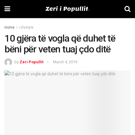
Home
Lifestyle
10 gjëra të vogla që duhet të
bëni për veten tuaj çdo ditë
by
Zeri Popullit
March 4, 2019