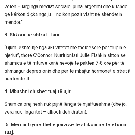
veten – larg nga mediat sociale, puna, argëtimi dhe kushdo
që kërkon diçka nga ju – ndikon pozitivisht në shëndetin
mendor.”
3. Shkoni në shtrat. Tani.
“Gjumi është një nga aktivitetet më thelbësore për trupin e
njeriut”, thotë O’Connor. Nutritionisti Julie Fishkin shton se
shumica e të rriturve kanë nevojë të paktën 7-8 orë për të
shmangur depresionin dhe për të mbajtur hormonet e stresit
nën kontroll.
4. Mbushni shishet tuaj të ujit.
Shumica prej nesh nuk pijnë lëngje të mjaftueshme (dhe jo,
vera nuk llogaritet – alkooli dehidraton).
5. Merrni frymë thellë para se të shikoni në telefonin
tuaj.