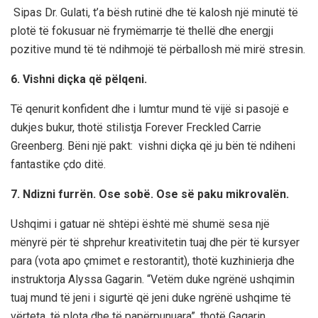
Sipas Dr. Gulati, t’a bësh rutinë dhe të kalosh një minutë të
plotë të fokusuar në frymëmarrje të thellë dhe energji
pozitive mund të të ndihmojë të përballosh më mirë stresin.
6. Vishni diçka që pëlqeni.
Të qenurit konfident dhe i lumtur mund të vijë si pasojë e
dukjes bukur, thotë stilistja Forever Freckled Carrie
Greenberg. Bëni një pakt: vishni diçka që ju bën të ndiheni
fantastike çdo ditë.
7. Ndizni furrën. Ose sobë. Ose së paku mikrovalën.
Ushqimi i gatuar në shtëpi është më shumë sesa një
mënyrë për të shprehur kreativitetin tuaj dhe për të kursyer
para (vota apo çmimet e restorantit), thotë kuzhinierja dhe
instruktorja Alyssa Gagarin. “Vetëm duke ngrënë ushqimin
tuaj mund të jeni i sigurtë që jeni duke ngrënë ushqime të
vërteta, të plota dhe të papërpunuara”, thotë Gagarin.