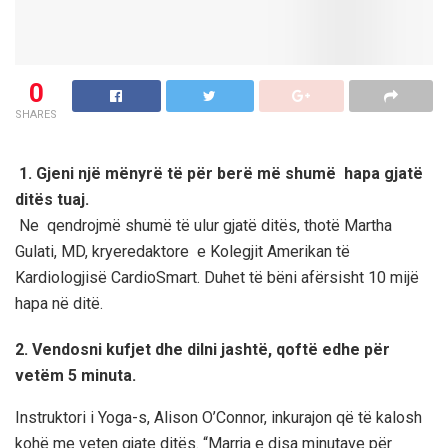
0
SHARES
1.
Gjeni një mënyrë të për berë më shumë hapa gjatë
ditës tuaj.
Ne qendrojmë shumë të ulur gjatë ditës, thotë Martha
Gulati, MD, kryeredaktore e Kolegjit Amerikan të
Kardiologjisë CardioSmart. Duhet të bëni afërsisht 10 mijë
hapa në ditë.
2. Vendosni kufjet dhe dilni jashtë, qoftë
edhe për
vetëm 5 minuta.
Instruktori i Yoga-s, Alison O’Connor, inkurajon që të kalosh
kohë me veten gjate ditës. “Marrja e disa minutave për