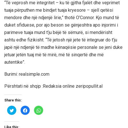
“Të veprosh me integritet – ku të gjitha fjalët dhe veprimet
tuaja përputhen me bindjet tuaja kryesore – sjell qetësi
mendore dhe një ndjenjë lirie,” thotë O’Connor. Kjo mund të
duket sfiduese, por ajo beson se gënjeshtra apo injorimi i
parimeve tuaja mund t’ju bëjë të sëmurë, si mendërisht
ashtu edhe fizikisht. “Të jetosh një jete të integruar do t’ju
japë një ndjenjë të madhe kënaqësie personale se jeni duke
jetuar jetën tuaj më të mirë, më të sinqertë dhe më
autentike”.
Burimi: realsimple.com
Përshtati në shqip :Redaksia online zeripopullit.al
Share this:
C
C
C
l
l
l
i
i
i
c
c
c
k
k
k
t
t
t
Like this: