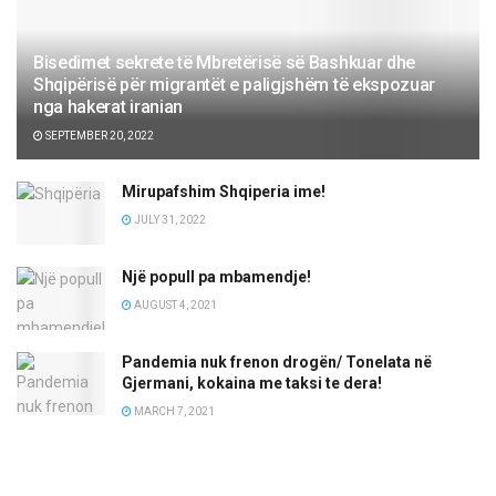
Bisedimet sekrete të Mbretërisë së Bashkuar dhe
Shqipërisë për migrantët e paligjshëm të ekspozuar
nga hakerat iranian
SEPTEMBER 20, 2022
Mirupafshim Shqiperia ime!
JULY 31, 2022
Një popull pa mbamendje!
AUGUST 4, 2021
Pandemia nuk frenon drogën/ Tonelata në
Gjermani, kokaina me taksi te dera!
MARCH 7, 2021