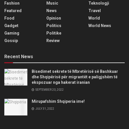
Fashion
Music
Teknologji
Featured
News
Travel
Food
Opinion
World
Gadget
Politics
World News
Gaming
Politike
Gossip
Review
Recent News
Bisedimet sekrete të Mbretërisë së Bashkuar
dhe Shqipërisë për migrantët e paligjshëm të
ekspozuar nga hakerat iranian
SEPTEMBER 20, 2022
Mirupafshim Shqiperia ime!
JULY 31, 2022