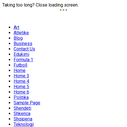
Taking too long? Close loading screen.
Art
Atletike
Blog
Business
Contact Us
Edukimi
Formula 1
Futboll
Home
Home 3
Home 4
Home 5
Home 6
Politika
Sample Page
Shendeti
Shkenca
Shqiperia
Teknologji