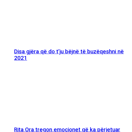
Disa gjëra që do t’ju bëjnë të buzëqeshni në
2021
Rita Ora tregon emocionet që ka përjetuar