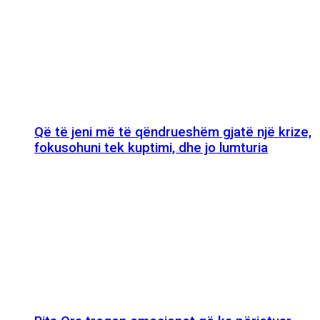
Që të jeni më të qëndrueshëm gjatë një krize,
fokusohuni tek kuptimi, dhe jo lumturia