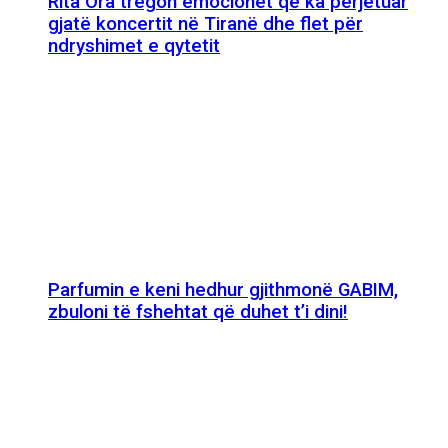
Rita Ora tregon emocionet që ka përjetuar
gjatë koncertit në Tiranë dhe flet për
ndryshimet e qytetit
Parfumin e keni hedhur gjithmonë GABIM,
zbuloni të fshehtat që duhet t’i dini!