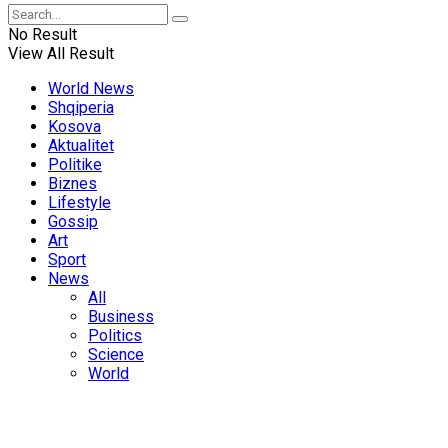
No Result
View All Result
World News
Shqiperia
Kosova
Aktualitet
Politike
Biznes
Lifestyle
Gossip
Art
Sport
News
All
Business
Politics
Science
World