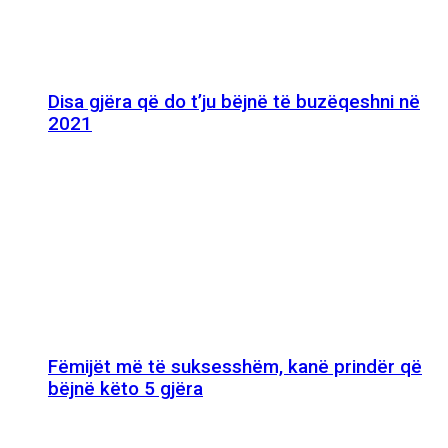
Disa gjëra që do t’ju bëjnë të buzëqeshni në
2021
Fëmijët më të suksesshëm, kanë prindër që
bëjnë këto 5 gjëra