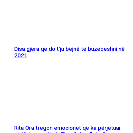
Disa gjëra që do t’ju bëjnë të buzëqeshni në
2021
Rita Ora tregon emocionet që ka përjetuar