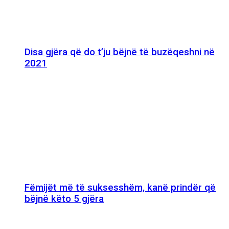
Disa gjëra që do t’ju bëjnë të buzëqeshni në
2021
Fëmijët më të suksesshëm, kanë prindër që
bëjnë këto 5 gjëra