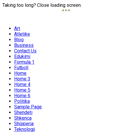
Taking too long? Close loading screen.
Art
Atletike
Blog
Business
Contact Us
Edukimi
Formula 1
Futboll
Home
Home 3
Home 4
Home 5
Home 6
Politika
Sample Page
Shendeti
Shkenca
Shqiperia
Teknologji