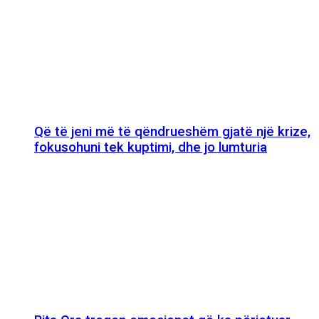
Që të jeni më të qëndrueshëm gjatë një krize,
fokusohuni tek kuptimi, dhe jo lumturia