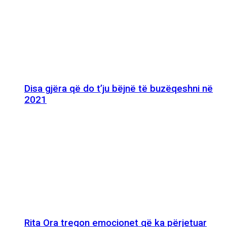
Disa gjëra që do t’ju bëjnë të buzëqeshni në
2021
Rita Ora tregon emocionet që ka përjetuar