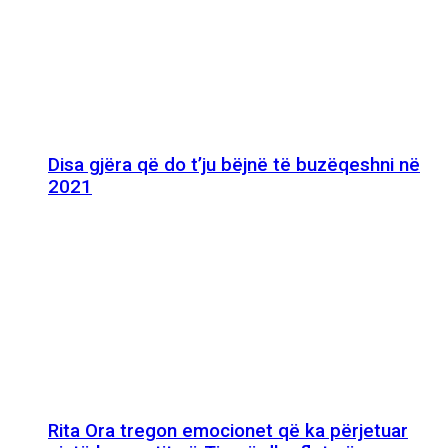
Disa gjëra që do t’ju bëjnë të buzëqeshni në
2021
Rita Ora tregon emocionet që ka përjetuar