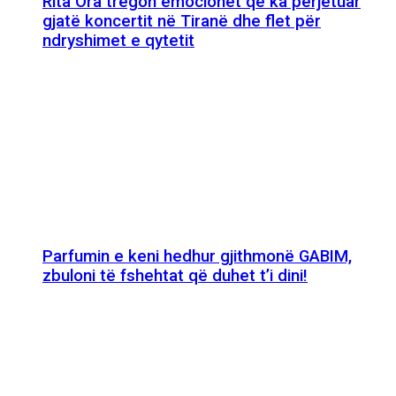
Rita Ora tregon emocionet që ka përjetuar
gjatë koncertit në Tiranë dhe flet për
ndryshimet e qytetit
Parfumin e keni hedhur gjithmonë GABIM,
zbuloni të fshehtat që duhet t’i dini!