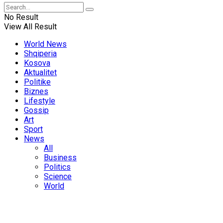
No Result
View All Result
World News
Shqiperia
Kosova
Aktualitet
Politike
Biznes
Lifestyle
Gossip
Art
Sport
News
All
Business
Politics
Science
World