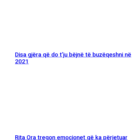
Disa gjëra që do t’ju bëjnë të buzëqeshni në
2021
Rita Ora tregon emocionet që ka përjetuar