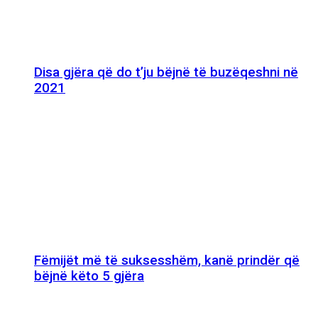
Disa gjëra që do t’ju bëjnë të buzëqeshni në
2021
Fëmijët më të suksesshëm, kanë prindër që
bëjnë këto 5 gjëra