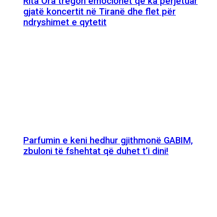
Rita Ora tregon emocionet që ka përjetuar
gjatë koncertit në Tiranë dhe flet për
ndryshimet e qytetit
Parfumin e keni hedhur gjithmonë GABIM,
zbuloni të fshehtat që duhet t’i dini!