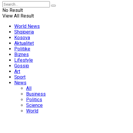
No Result
View All Result
World News
Shqiperia
Kosova
Aktualitet
Politike
Biznes
Lifestyle
Gossip
Art
Sport
News
All
Business
Politics
Science
World