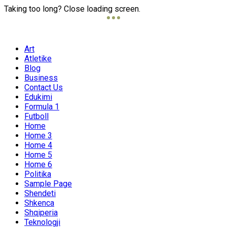
Taking too long? Close loading screen.
Art
Atletike
Blog
Business
Contact Us
Edukimi
Formula 1
Futboll
Home
Home 3
Home 4
Home 5
Home 6
Politika
Sample Page
Shendeti
Shkenca
Shqiperia
Teknologji