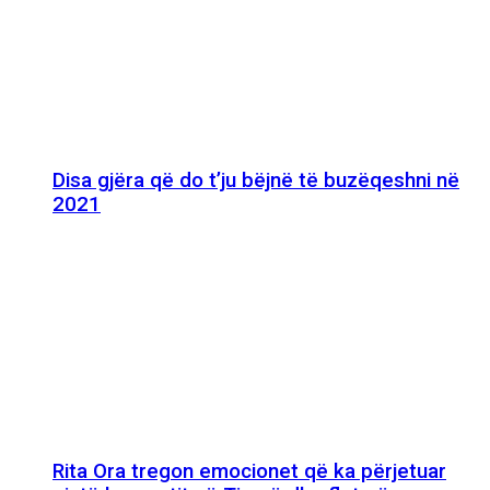
Disa gjëra që do t’ju bëjnë të buzëqeshni në
2021
Rita Ora tregon emocionet që ka përjetuar