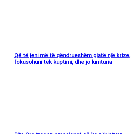
Që të jeni më të qëndrueshëm gjatë një krize,
fokusohuni tek kuptimi, dhe jo lumturia