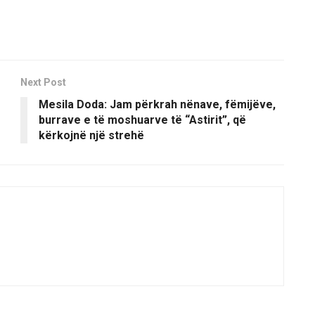
Next Post
Mesila Doda: Jam përkrah nënave, fëmijëve,
burrave e të moshuarve të “Astirit”, që
kërkojnë një strehë