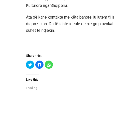
Kulturore nga Shqipëria.
Ata që kanë kontakte me këta banorë, ju lutem t’i
dispozicion. Do të ishte ideale që një grup avokatës
duhet të ndjekin.
Share this:
C
C
C
l
l
l
i
i
i
c
c
c
k
k
k
t
t
t
Like this:
o
o
o
s
s
s
h
h
h
Loading...
a
a
a
r
r
r
e
e
e
o
o
o
n
n
n
T
F
W
w
a
h
i
c
a