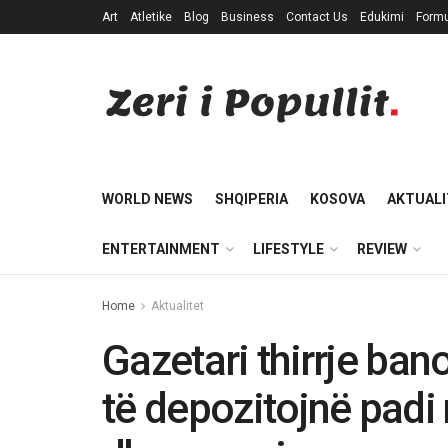
Art
Atletike
Blog
Business
Contact Us
Edukimi
Formu
WORLD NEWS
SHQIPERIA
KOSOVA
AKTUALI
ENTERTAINMENT
LIFESTYLE
REVIEW
Home
Aktualitet
Gazetari thirrje ban
të depozitojnë padi 