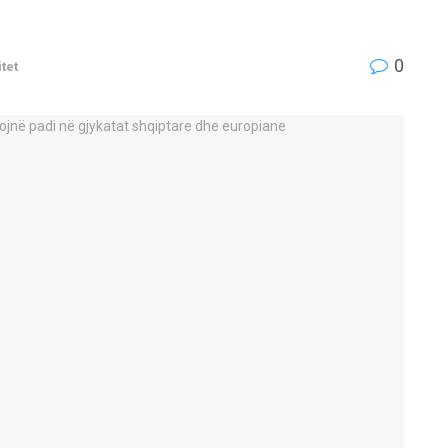
0
tet