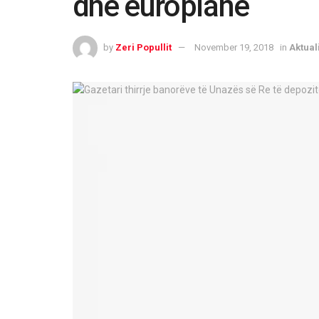
dhe europiane
by
Zeri Popullit
November 19, 2018
in
Aktuali