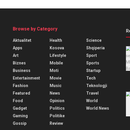
Browse by Category
R
Aktualitet
Health
Science
Apps
Kosova
Shqiperia
Art
Lifestyle
Sport
Biznes
Mobile
Sports
Business
Moti
Startup
Entertainment
Movie
Tech
Fashion
Music
Teknologji
Featured
News
Travel
Food
Opinion
World
Gadget
Politics
World News
Gaming
Politike
Gossip
Review