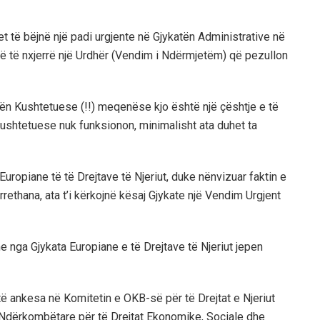
 të bëjnë një padi urgjente në Gjykatën Administrative në
atë të nxjerrë një Urdhër (Vendim i Ndërmjetëm) që pezullon
atën Kushtetuese (!!) meqenëse kjo është një çështje e të
 Kushtetuese nuk funksionon, minimalisht ata du
het ta
 Europiane të të Drejtave të Njeriut, duke nënvizuar faktin e
thana, ata t’i kërkojnë kësaj Gjykate një Vendim Urgjent
e nga Gjykata Europiane e të Drejtave të Njeriut jepen
htë ankesa në Komitetin e OKB-së për të Drejtat e Njeriut
 Ndërkombëtare për të Drejtat Ekonomike, Sociale dhe