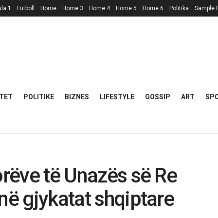
la 1
Futboll
Home
Home 3
Home 4
Home 5
Home 6
Politika
Sample 
TET
POLITIKE
BIZNES
LIFESTYLE
GOSSIP
ART
SP
orëve të Unazës së Re
në gjykatat shqiptare