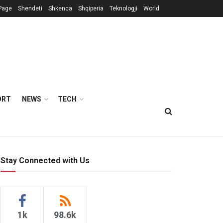
Page
Shendeti
Shkenca
Shqiperia
Teknologji
World
ORT
NEWS
TECH
Stay Connected with Us
1k
98.6k