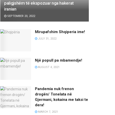
paligjshëm të ekspozuar nga hakerat
iranian
SEPTEMBER 20, 2022
Mirupafshim Shqiperia ime!
JULY 31, 2022
Një popull pa mbamendje!
AUGUST 4, 2021
Pandemia nuk frenon
drogën/ Tonelata në
Gjermani, kokaina me taksi te
dera!
MARCH 7, 2021