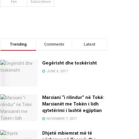
Fan
Subscribers
Trending
Comments
Latest
Gegërisht dhe toskërisht
JUNE 6, 2017
Marsiani “i rilindur” në Tokë:
Marsianët me Tokën i lidh
qytetërimi i lashtë egjiptian
NOVEMBER 7, 2017
Dhjetë mbiemrat më të