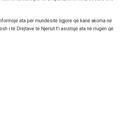
 informojë ata për mundësitë ligjore që kanë akoma në
h i të Drejtave të Njeriut t’i asistojë ata në rrugën që