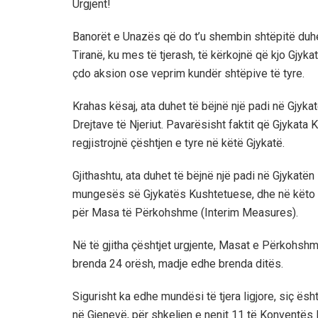
Urgjent!
Banorët e Unazës që do t’u shembin shtëpitë duhet
Tiranë, ku mes të tjerash, të kërkojnë që kjo Gjyk
çdo aksion ose veprim kundër shtëpive të tyre.
Krahas kësaj, ata duhet të bëjnë një padi në Gjyk
Drejtave të Njeriut. Pavarësisht faktit që Gjykata
regjistrojnë çështjen e tyre në këtë Gjykatë.
Gjithashtu, ata duhet të bëjnë një padi në Gjykatën
mungesës së Gjykatës Kushtetuese, dhe në këto rre
për Masa të Përkohshme (Interim Measures).
Në të gjitha çështjet urgjente, Masat e Përkohshm
brenda 24 orësh, madje edhe brenda ditës.
Sigurisht ka edhe mundësi të tjera ligjore, siç ës
në Gjenevë, për shkeljen e nenit 11 të Konventës