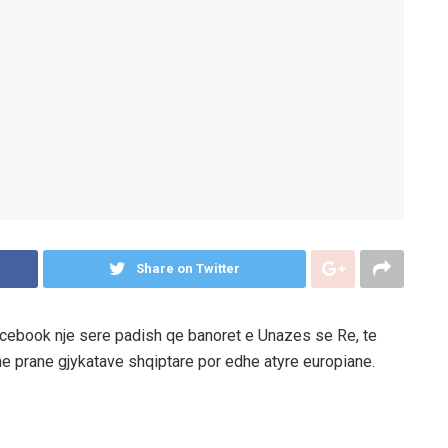
Share on Twitter
 facebook nje sere padish qe banoret e Unazes se Re, te
ne prane gjykatave shqiptare por edhe atyre europiane.